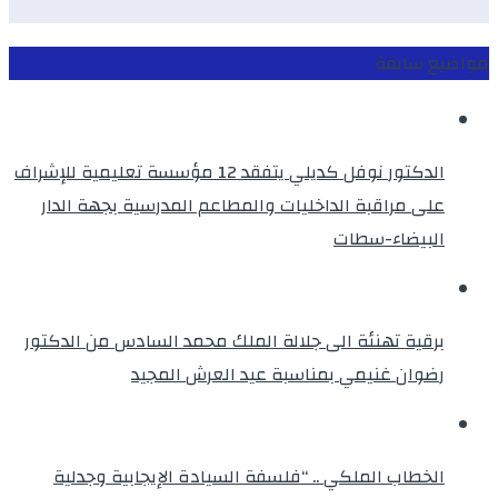
مواضيع سابقة
الدكتور نوفل كديلي يتفقد 12 مؤسسة تعليمية للإشراف
على مراقبة الداخليات والمطاعم المدرسية بجهة الدار
البيضاء-سطات
برقية تهنئة الى جلالة الملك محمد السادس من الدكتور
رضوان غنيمي بمناسبة عيد العرش المجيد
الخطاب الملكي .. “فلسفة السيادة الإيجابية وجدلية