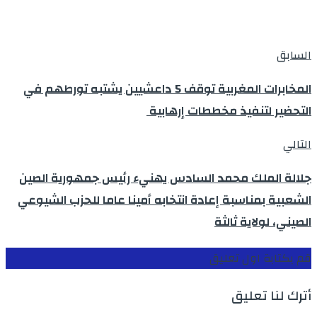
السابق
المخابرات المغربية توقف 5 داعشيين يشتبه تورطهم في
التحضير لتنفيذ مخططات إرهابية
التالي
جلالة الملك محمد السادس يهنيء رئيس جمهورية الصين
الشعبية بمناسبة إعادة انتخابه أمينا عاما للحزب الشيوعي
الصيني، لولاية ثالثة
قم بكتابة اول تعليق
أترك لنا تعليق