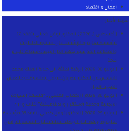
اعمال و اقتصاد
شريط الأخبار
[ أغسطس 1, 2026 ]
الدكتور نوفل كديلي يتفقد 12
مؤسسة تعليمية للإشراف على مراقبة الداخليات
والمطاعم المدرسية بجهة الدار البيضاء-سطات
طب و
صحة
[ يوليو 30, 2026 ]
برقية تهنئة الى جلالة الملك محمد
السادس من الدكتور رضوان غنيمي بمناسبة عيد العرش
المجيد
الاخبار
[ يوليو 30, 2026 ]
الخطاب الملكي .. “فلسفة السيادة
الإيجابية وجدلية الاستقرار والديناميكية”
كتاب و اراء
[ يوليو 29, 2026 ]
الدكتور نوفل كديلي يتفقد 39 مؤسسة
تعليمية بجهة الدار البيضاء-سطات خلال الموسم الدراسي
2025-2026
طب و صحة