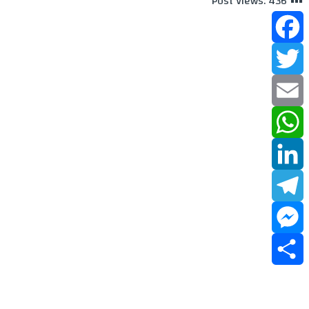
Post Views:
436
Facebook
Twitter
Email
WhatsApp
LinkedIn
Telegram
Messenger
Share