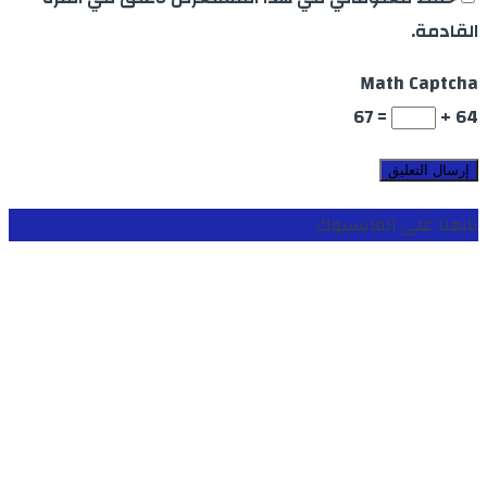
القادمة.
Math Captcha
= 67
64 +
تابعنا على الفايسبوك