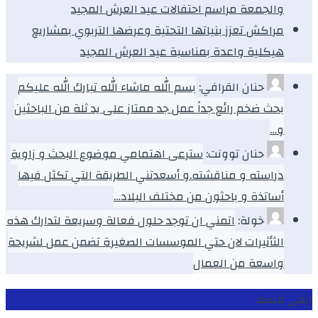
والجمعة مراسم احتفالات عيد العرش المجيد
مراكش تعزز بنياتها التحتية وعرضها التربوي بمشاريع
هيكلية واعدة بمناسبة عيد العرش المجيد
حنان القرافي:
بسم الله ماشاء الله تبارك الله عليكم
بحث ضخم رائع جداً عمل جد ممتاز على يد ثلة من الباحثين
و…
حنان توونت:
سترعى اهتمامي موضوع البحث و زاوية
دراسته و مناقشته.و أسعدتني الطريقة التي تكثل فيها
أساتذة و باحثون من مختلف البلاد…
خولة:
اتمني ان توجد حلول فعالة وسريعة لتدارك هذه
الثأثيرات لان حتي الموسسات الصغيرة تضمن عمل لشريحة
واسعة من العمال
ابقى متصلا