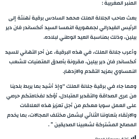
المنبر المغربية :
بعث صاحب الجلالة الملك محمد السادس برقية تهنئة إلى
الرئيس الفيدرالي لجمهورية النمسا السيد ألكساندر فان دير
بيلين، وذلك بمناسبة العيد الوطني لبلاده.
وأعرب جلالة الملك، في هذه البرقية، عن أحر التهاني للسيد
ألكساندر فان دير بيلين، مقرونة بأصدق المتمنيات للشعب
النمساوي بمزيد التقدم والازدهار.
ومما جاء في برقية جلالة الملك “وإذ أشيد بما يربط بلدينا
من عرى الصداقة والتقدير المتبادل، أؤكد لفخامتكم حرصي
على العمل سويا معكم من أجل تعزيز هذه العلاقات
والارتقاء بتعاوننا الثنائي ليشمل مختلف المجالات، بما يخدم
المصالح المشتركة لشعبينا الصديقين ” .