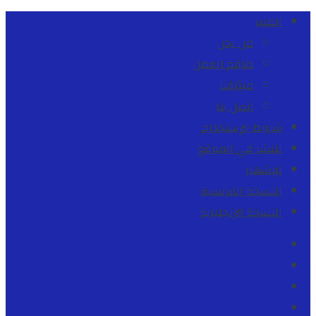
المنبر
من نحن
طاقم العمل
ميثاقنا
اتصل بنا
شروط الإستخدام
للنشر في الموقع
للإشهار
النسخة الفرنسية
النسخة الإنجليزية
Facebook
Youtube
Twitter
instagram