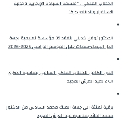
الخطاب الملكي .. “فلسفة السيادة الإيجابية وجدلية
الاستقرار والديناميكية”
الدكتور نوفل كديلي يتفقد 39 مؤسسة تعليمية بجهة
الدار البيضاء-سطات خلال الموسم الدراسي 2025-2026
النص الكامل للخطاب الملكي السامي بمناسبة الذكرى
الـ27 لعيد العرش المجيد
برقية تهنئة الى جلالة الملك محمد السادس من الدكتور
محمد الفائد بمناسبة عيد العرش المجيد