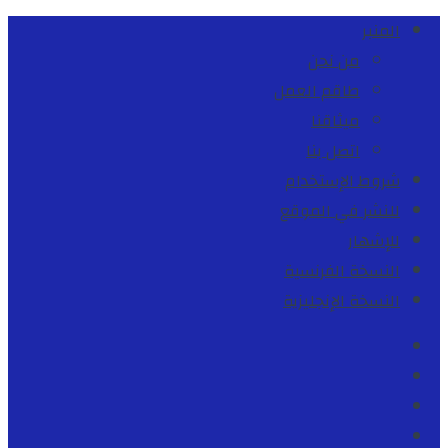
المنبر
من نحن
طاقم العمل
ميثاقنا
اتصل بنا
شروط الإستخدام
للنشر في الموقع
للإشهار
النسخة الفرنسية
النسخة الإنجليزية
Facebook
Youtube
Twitter
instagram