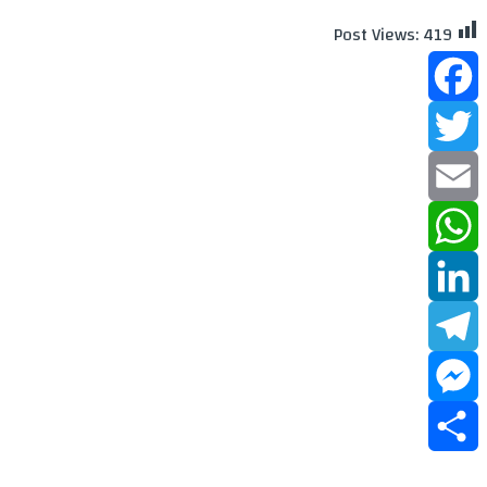
Post Views:
419
Facebook
Twitter
Email
WhatsApp
LinkedIn
Telegram
Messenger
Share