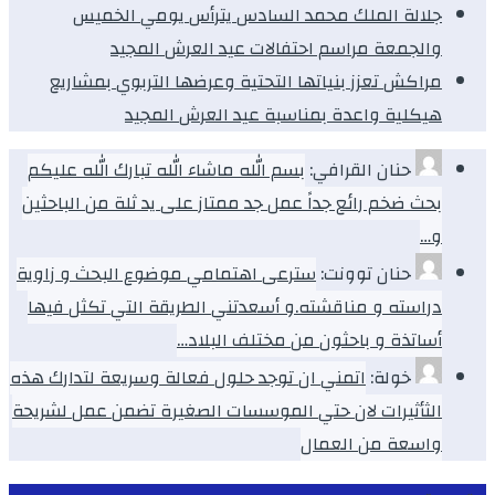
جلالة الملك محمد السادس يترأس يومي الخميس
والجمعة مراسم احتفالات عيد العرش المجيد
مراكش تعزز بنياتها التحتية وعرضها التربوي بمشاريع
هيكلية واعدة بمناسبة عيد العرش المجيد
حنان القرافي:
بسم الله ماشاء الله تبارك الله عليكم
بحث ضخم رائع جداً عمل جد ممتاز على يد ثلة من الباحثين
و…
حنان توونت:
سترعى اهتمامي موضوع البحث و زاوية
دراسته و مناقشته.و أسعدتني الطريقة التي تكثل فيها
أساتذة و باحثون من مختلف البلاد…
خولة:
اتمني ان توجد حلول فعالة وسريعة لتدارك هذه
الثأثيرات لان حتي الموسسات الصغيرة تضمن عمل لشريحة
واسعة من العمال