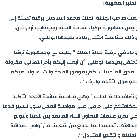
المنبر المغربية :
بعث صاحب الجلالة الملك محمد السادس برقية تهنئة إلى
رئيس جمهورية تركيا، فخامة السيد رجب طيب أردوغان،
وذلك بمناسبة احتفال بلاده بعيدها الوطني.
وجاء في برقية جلالة الملك ” يطيب لي وجمهورية تركيا
تحتفل بعيدها الوطني، أن أبعث إليكم بأحر التهاني، مقرونة
بأصدق المتمنيات لكم بموفور الصحة والهناء، ولشعبكم
بموصول التقدم والرخاء “.
وأضاف جلالة الملك ” وهي مناسبة سانحة لأجدد التأكيد
لفخامتكم على حرصي على مواصلة العمل سويا للسير قدما
في تعزيز علاقات التعاون البناء القائمة بين بلدينا وتنويع
مجالاتها، تجسيدا لما يجمع بين شعبينا من أواصر الصداقة
المتينة والتقدير المتبادل “.