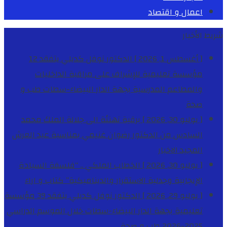
اعمال و اقتصاد
شريط الأخبار
[ أغسطس 1, 2026 ]
الدكتور نوفل كديلي يتفقد 12
مؤسسة تعليمية للإشراف على مراقبة الداخليات
والمطاعم المدرسية بجهة الدار البيضاء-سطات
طب و
صحة
[ يوليو 30, 2026 ]
برقية تهنئة الى جلالة الملك محمد
السادس من الدكتور رضوان غنيمي بمناسبة عيد العرش
المجيد
الاخبار
[ يوليو 30, 2026 ]
الخطاب الملكي .. “فلسفة السيادة
الإيجابية وجدلية الاستقرار والديناميكية”
كتاب و اراء
[ يوليو 29, 2026 ]
الدكتور نوفل كديلي يتفقد 39 مؤسسة
تعليمية بجهة الدار البيضاء-سطات خلال الموسم الدراسي
2025-2026
طب و صحة