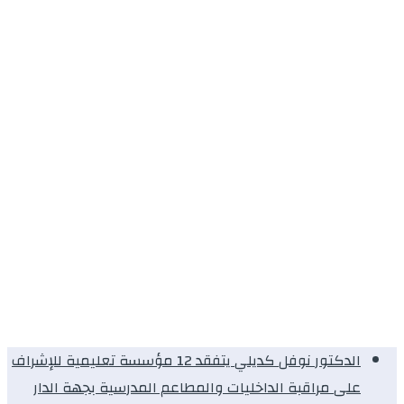
الدكتور نوفل كديلي يتفقد 12 مؤسسة تعليمية للإشراف
على مراقبة الداخليات والمطاعم المدرسية بجهة الدار