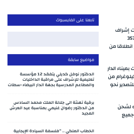
تابعنا على الفايسبوك
حت إشراف
لعامة المختصة، أمس، وذلك لتوقيف المتورطين في محاولة تهريب 357
انطلاقا من
مواضيع سابقة
ميناء الدار
الدكتور نوفل كديلي يتفقد 12 مؤسسة
دعومة بالكلاب المدربة للشرطة، قد أجهضت محاولة تهريب 357 كيلوغرام من
تعليمية للإشراف على مراقبة الداخليات
لتصدير نحو
والمطاعم المدرسية بجهة الدار البيضاء-سطات
برقية تهنئة الى جلالة الملك محمد السادس
ه لشحن
من الدكتور رضوان غنيمي بمناسبة عيد العرش
المجيد
 جميع
الخطاب الملكي .. “فلسفة السيادة الإيجابية