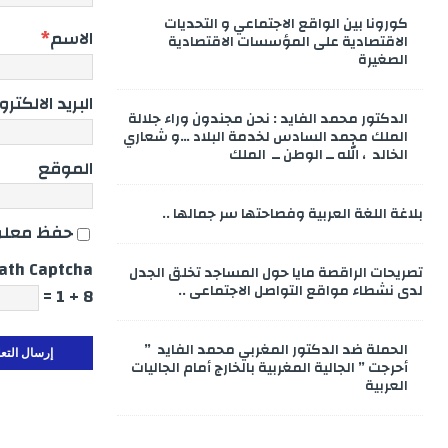
كورونا بين الواقع الاجتماعي و التحديات
الاسم
*
الاقتصادية على المؤسسات الاقتصادية
الصغيرة
البريد الالكتر
الدكتور محمد الفايد : نحن مجندون وراء جلالة
الملك محمد السادس لخدمة البلاد …و شعاري
الخالد ، الله ــ الوطن ــ الملك
الموقع
بلاغة اللغة العربية وفصاحتها سر جمالها ..
حفظ معلوم
ath Captcha
تصريحات الراقصة مايا حول المساجد تخلق الجدل
لدى نشطاء مواقع التواصل الاجتماعي ..
8 + 1 =
الحملة ضد الدكتور المغربي محمد الفايد ”
أحرجت ” الجالية المغربية بالخارج أمام الجاليات
العربية