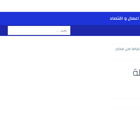
اعمال و اقتصاد
وقف متورطين في محاولة تهريب 357 كيلوغراما من مخدر
ة