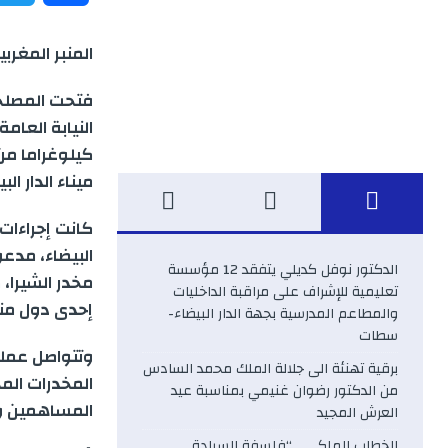
a
المنبر المغربية
c
فتحت المصلحة 
e
كيلوغراما من
b
ميناء الدار البي
o
كانت إجراءات 
o
الدكتور نوفل كديلي يتفقد 12 مؤسسة
مخدر الشيرا، 
تعليمية للإشراف على مراقبة الداخليات
k
إحدى دول من
والمطاعم المدرسية بجهة الدار البيضاء-
سطات
وتتواصل عملي
برقية تهنئة الى جلالة الملك محمد السادس
المخدرات المح
من الدكتور رضوان غنيمي بمناسبة عيد
المساهمين وا
العرش المجيد
الخطاب الملكي .. “فلسفة السيادة