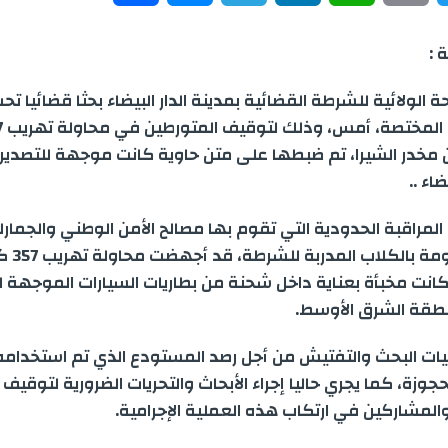
h
e
e
i
h
m
w
 :
a
s
l
n
a
a
i
الولائية للشرطة القضائية بمدينة الدار البيضاء بحثا قضائيا ت
r
s
e
k
t
i
t
النيابة ا
 مخدر الشيرا، تم ضبطها على متن حاوية كانت موجهة للتصدير 
e
e
g
e
s
l
t
ضاء ..
n
r
d
A
e
المراقبة الحدودية التي تقوم بها مصالح الأمن الوطني والجمارك ب
البيضاء، م
g
a
I
p
r
كانت مخبأة بعناية داخل شحنة من بطاريات السيارات الموجهة ل
e
m
n
p
طقة الشرق الأوسط.
r
ات البحث والتفتيش من أجل رصد المستودع الذي تم استخدام
جوزة، كما يجري حاليا إجراء الأبحاث والتحريات الضرورية لتوقيف
لمشاركين في ارتكاب هذه العملية الإجرامية.