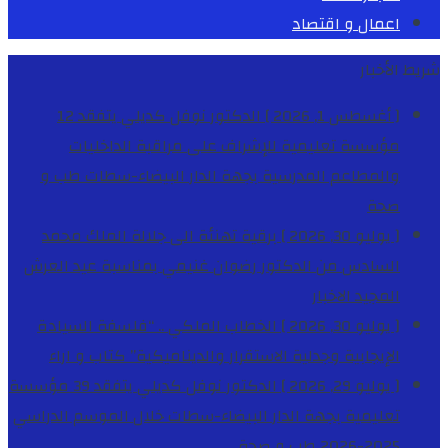
اعمال و اقتصاد
شريط الأخبار
[ أغسطس 1, 2026 ]
الدكتور نوفل كديلي يتفقد 12
مؤسسة تعليمية للإشراف على مراقبة الداخليات
والمطاعم المدرسية بجهة الدار البيضاء-سطات
طب و
صحة
[ يوليو 30, 2026 ]
برقية تهنئة الى جلالة الملك محمد
السادس من الدكتور رضوان غنيمي بمناسبة عيد العرش
المجيد
الاخبار
[ يوليو 30, 2026 ]
الخطاب الملكي .. “فلسفة السيادة
الإيجابية وجدلية الاستقرار والديناميكية”
كتاب و اراء
[ يوليو 29, 2026 ]
الدكتور نوفل كديلي يتفقد 39 مؤسسة
تعليمية بجهة الدار البيضاء-سطات خلال الموسم الدراسي
2025-2026
طب و صحة