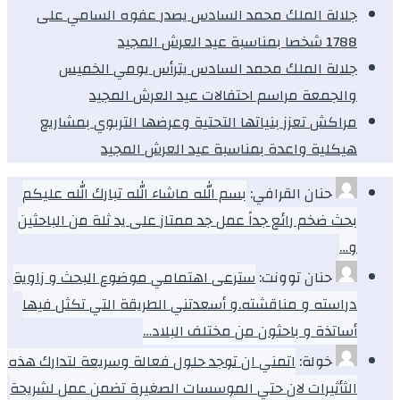
جلالة الملك محمد السادس يصدر عفوه السامي على
1788 شخصا بمناسبة عيد العرش المجيد
جلالة الملك محمد السادس يترأس يومي الخميس
والجمعة مراسم احتفالات عيد العرش المجيد
مراكش تعزز بنياتها التحتية وعرضها التربوي بمشاريع
هيكلية واعدة بمناسبة عيد العرش المجيد
حنان القرافي:
بسم الله ماشاء الله تبارك الله عليكم
بحث ضخم رائع جداً عمل جد ممتاز على يد ثلة من الباحثين
و…
حنان توونت:
سترعى اهتمامي موضوع البحث و زاوية
دراسته و مناقشته.و أسعدتني الطريقة التي تكثل فيها
أساتذة و باحثون من مختلف البلاد…
خولة:
اتمني ان توجد حلول فعالة وسريعة لتدارك هذه
الثأثيرات لان حتي الموسسات الصغيرة تضمن عمل لشريحة