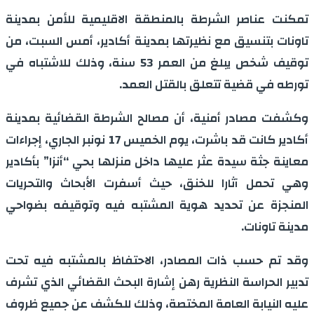
تمكنت عناصر الشرطة بالمنطقة الاقليمية للأمن بمدينة
تاونات بتنسيق مع نظيرتها بمدينة أكادير، أمس السبت، من
توقيف شخص يبلغ من العمر 53 سنة، وذلك للاشتباه في
تورطه في قضية تتعلق بالقتل العمد.
وكشفت مصادر أمنية، أن مصالح الشرطة القضائية بمدينة
أكادير كانت قد باشرت، يوم الخميس 17 نونبر الجاري، إجراءات
معاينة جثة سيدة عثر عليها داخل منزلها بحي “أنزا” بأكادير
وهي تحمل آثارا للخنق، حيث أسفرت الأبحاث والتحريات
المنجزة عن تحديد هوية المشتبه فيه وتوقيفه بضواحي
مدينة تاونات.
وقد تم حسب ذات المصادر، الاحتفاظ بالمشتبه فيه تحت
تدبير الحراسة النظرية رهن إشارة البحث القضائي الذي تشرف
عليه النيابة العامة المختصة، وذلك للكشف عن جميع ظروف