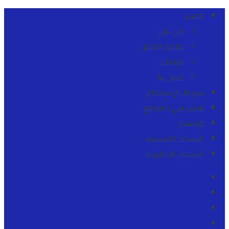
المنبر
من نحن
طاقم العمل
ميثاقنا
اتصل بنا
شروط الإستخدام
للنشر في الموقع
للإشهار
النسخة الفرنسية
النسخة الإنجليزية
Facebook
Youtube
Twitter
instagram