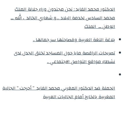
الدكتور محمد الفايد : نحن مجندون وراء جلالة الملك
محمد السادس لخدمة البلاد …و شعاري الخالد ، الله ــ
الوطن ــ الملك
بلاغة اللغة العربية وفصاحتها سر جمالها ..
تصريحات الراقصة مايا حول المساجد تخلق الجدل لدى
نشطاء مواقع التواصل الاجتماعي ..
الحملة ضد الدكتور المغربي محمد الفايد ” أحرجت ” الجالية
المغربية بالخارج أمام الجاليات العربية