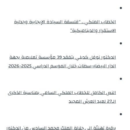
الخطاب الملكي .. “فلسفة السيادة الإيجابية وجدلية
الاستقرار والديناميكية”
الدكتور نوفل كديلي يتفقد 39 مؤسسة تعليمية بجهة
الدار البيضاء-سطات خلال الموسم الدراسي 2025-2026
النص الكامل للخطاب الملكي السامي بمناسبة الذكرى
الـ27 لعيد العرش المجيد
برقية تهنئة الى جلالة الملك محمد السادس من الدكتور