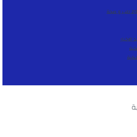
طب و صحة
د
الاخبار
كية
لكية
بة