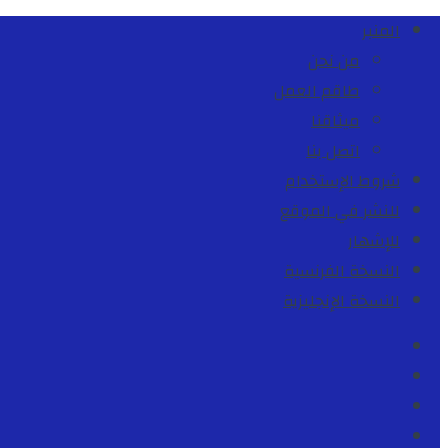
المنبر
من نحن
طاقم العمل
ميثاقنا
اتصل بنا
شروط الإستخدام
للنشر في الموقع
للإشهار
النسخة الفرنسية
النسخة الإنجليزية
Facebook
Youtube
Twitter
instagram