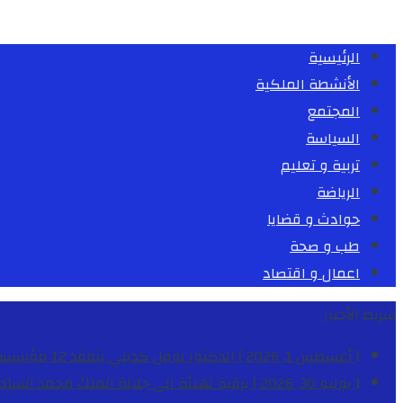
الرئيسية
الأنشطة الملكية
المجتمع
السياسة
تربية و تعليم
الرياضة
حوادث و قضايا
طب و صحة
اعمال و اقتصاد
شريط الأخبار
[ أغسطس 1, 2026 ]
الدكتور نوفل كديلي يتفقد 12 مؤسسة تعليمية للإشراف على مراقبة الداخليات والمطاعم المدرسية بجهة الدار البيضاء-سطات
[ يوليو 30, 2026 ]
برقية تهنئة الى جلالة الملك محمد السا