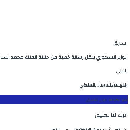
السابق
الوزير السكوري ينقل رسالة خطية من جلالة الملك محمد السا
التالي
بلاغ من الديوان الملكي
قم بكتابة اول تعليق
أترك لنا تعليق
لن يتم نشر بريدك الالكتروني في اللعن