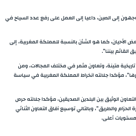
يتوجهون إلى الصين، داعيا إلى العمل على رفع عدد السياح في
عض الأحيان، كما هو الشأن بالنسبة للمملكة المغربية، إلى
لقائم بيننا”.
 تاريخية متينة، وتعاون مثمر في مختلف المجالات، ومن
ها”، مؤكدا جلالته انخراط المملكة المغربية في سياسة
عاون الوثيق بين البلدين الصديقين، مؤكدا جلالته حرص
رمة بين البلدين في ماي 2016، و”مذكرة التفاهم حول مبادرة الحزام والطريق”، وبالتالي توسيع آفاق التعاون الثنائي
مستويات أعلى.