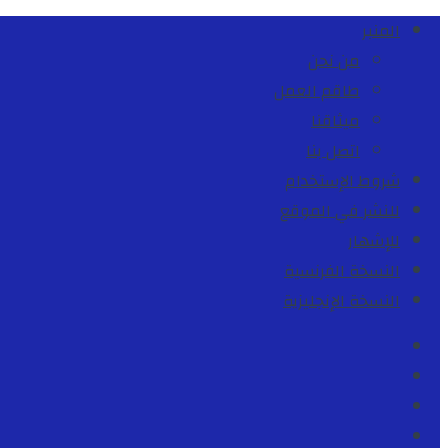
المنبر
من نحن
طاقم العمل
ميثاقنا
اتصل بنا
شروط الإستخدام
للنشر في الموقع
للإشهار
النسخة الفرنسية
النسخة الإنجليزية
Facebook
Youtube
Twitter
instagram