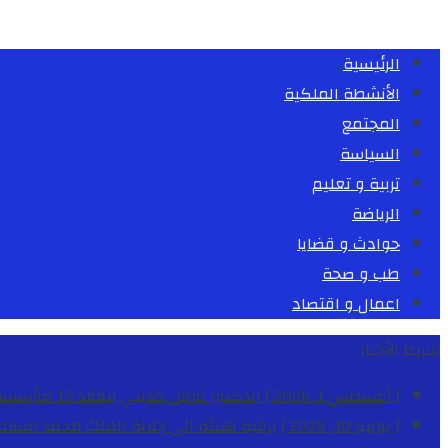
الرئيسية
الأنشطة الملكية
المجتمع
السياسة
تربية و تعليم
الرياضة
حوادث و قضايا
طب و صحة
اعمال و اقتصاد
شريط الأخبار
[ أغسطس 1, 2026 ]
الدكتور نوفل كديلي يتفقد 12 مؤسسة تعليمية للإشراف على مراقبة الداخليات والمطاعم المدرسية بجهة الدار البيضاء-سطات
[ يوليو 30, 2026 ]
برقية تهنئة الى جلالة الملك محمد السا