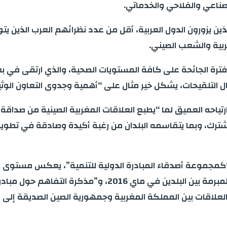
صناعي والفلاحي والخدماتي.
الذين يزورون الدول العربية، أقل من عدد نظرائهم العرب الذين 
ربية والشعب الصيني.
ال فترة الجائحة على كافة المستويات الصحية، والذي ارتقى في ب
لقيحات، يشكل خير مثال على “أهمية وجدوى التعاون الوثيق ا
رتياحه العميق لما “يطبع العلاقات المغربية الصينية من صداقة
شترك، وبما يتقاسمه البلدان من رغبة أكيدة وصادقة في تطوير
“كمجموعة أصدقاء المبادرة الدولية للتنمية”، يعكس مستوى الت
المغرب على المضي قدما في ترسيخ “الشراكة الاستراتيجية” المب
علاقات بين المملكة المغربية وجمهورية الصين الصديقة إلى 