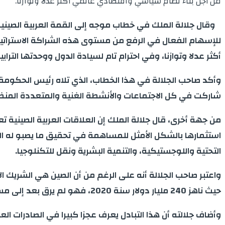
من أجل بناء نظام سياسي واقتصادي عالمي أكثر عدلا وتوازنا.
وقال جلالة الملك في خطاب موجه إلى القمة العربية الصينية ا
للإسهام الفعال في الرفع من مستوى هذه الشراكة الاستراتيجي
أكثر عدلا وتوازنا، وفي احترام تام لسيادة الدول ووحدتها الترا
وأكد صاحب الجلالة في هذا الخطاب، الذي تلاه رئيس الحكومة 
شاركت في كل الاجتماعات والأنشطة الغنية والمتعددة المنظم
من جهة أخرى، قال جلالة الملك إن العلاقات العربية الصينية 
استثمارها بالشكل الأمثل للمساهمة في تحقيق ما يصبو له ال
التحتية واللوجستيكية، والتنمية البشرية ونقل للتكنلوجيا.
واعتبر صاحب الجلالة أنه على الرغم من أن الصين هي الشريك الا
حيث ناهز 240 مليار دولار سنة 2020، فهو لم يرق بعد إلى مستوى المؤهلات المتاحة”.
وأضاف جلالته أن هذا التبادل يعرف عجزا كبيرا في الصادرات ال