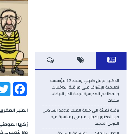
الدكتور نوفل كديلي يتفقد 12 مؤسسة
تعليمية للإشراف على مراقبة الداخليات
F
والمطاعم المدرسية بجهة الدار البيضاء-
سطات
a
المنبر المغربية
برقية تهنئة الى جلالة الملك محمد السادس
c
من الدكتور رضوان غنيمي بمناسبة عيد
العرش المجيد
زكريا المومن
e
ولا ينعس…فال
الخطاب الملكي .. “فلسفة السيادة