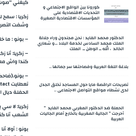
كيغني “صوت 
كورونا بين الواقع الاجتماعي و
التحديات الاقتصادية على
زكريا : سمح 
المؤسسات الاقتصادية الصغيرة
وشفت التصري
الدكتور محمد الفايد : نحن مجندون وراء جلالة
– بونو : ما خ
الملك محمد السادس لخدمة البلاد …و شعاري
الخالد ، الله ــ الوطن ــ الملك
كندا واش مع
بلاغة اللغة العربية وفصاحتها سر جمالها ..
تصريحات الراقصة مايا حول المساجد تخلق الجدل
لدى نشطاء مواقع التواصل الاجتماعي ..
الحفلة ديال ا
زكريا: لا سي
الحملة ضد الدكتور المغربي محمد الفايد ”
أحرجت ” الجالية المغربية بالخارج أمام الجاليات
الشعب أنا كن
العربية
بونو : أولا 