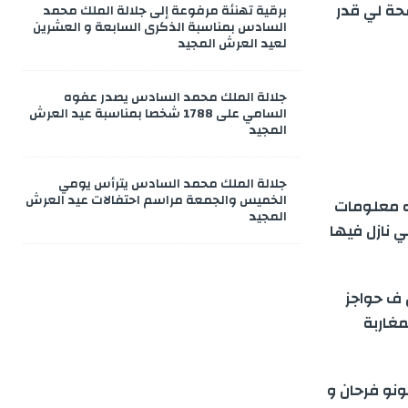
لوض فسحة لي قدر
برقية تهنئة مرفوعة إلى جلالة الملك محمد
السادس بمناسبة الذكرى السابعة و العشرين
لعيد العرش المجيد
جلالة الملك محمد السادس يصدر عفوه
السامي على 1788 شخصا بمناسبة عيد العرش
المجيد
جلالة الملك محمد السادس يترأس يومي
الخميس والجمعة مراسم احتفالات عيد العرش
ه معلومات
المجيد
 نازل فيها
ف حواجز
مغاربة
نو فرحان و