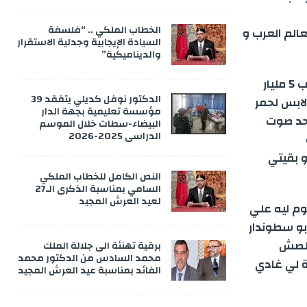
الخطاب الملكي .. “فلسفة
عالم العرب و
السيادة الإيجابية وجدلية الاستقرار
والديناميكية”
زكريا مابقاش كينعس وإذا نعس كيدير كوشمار كحل …يا الله كيبدى يحلم ب 5 مليار
الدكتور نوفل كديلي يتفقد 39
ابس لحمر
مؤسسة تعليمية بجهة الدار
احد صوت
البيضاء-سطات خلال الموسم
الدراسي 2025-2026
ات وتفضحتي و بقيتي
النص الكامل للخطاب الملكي
السامي بمناسبة الذكرى الـ27
لعيد العرش المجيد
م ليه علي
بو سطوندار
خلصش
برقية تهنئة الى جلالة الملك
محمد السادس من الدكتور محمد
مية لي غادي
الفائد بمناسبة عيد العرش المجيد