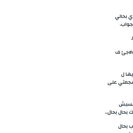
ي بحالي
جواب.
lig ودابا أنا مناضل ولاجئ ف
light cont و دابا قلبتيها ل
بي وهجمتي على
كنسبش
بحال بحال..
ب بحال