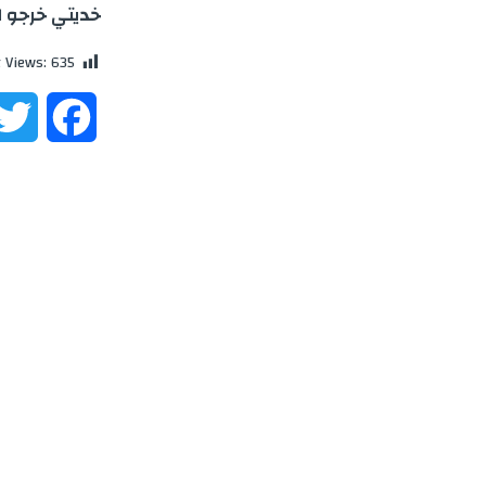
خديتي خرجو 
t Views:
635
F
a
c
e
b
o
o
k