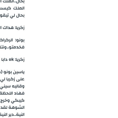
بحال..الملك 
الملك كيسب 
بحال لي تيقو
زكريا: هداك 
بونو: الركرا
فخدمتو..ونت
زكريا: ok دابا مابغيتيش دير معايا حوار عطيني غير 1000 أورو نرجع لكندا خوك رآه مقطع.
على زكريا لي
وقاليه سيني 
فهاد اللحظة 
كيبكي وخرج ك
الشوهة لقديم
النية..دير ا