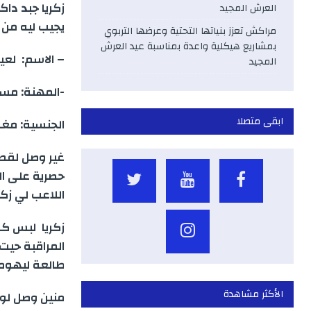
العرش المجيد
يجيب ليه من molenbik باسبور جديد مشا به زكريا لقطر بهوية مزو
مراكش تعزز بنياتها التحتية وعرضها التربوي
بمشاريع هيكلية واعدة بمناسبة عيد العرش
– الاسم: لعي
المجيد
-المهنة: مستش
ابقى متصلا
الجنسية: مغر
غير وصل لقطر
حصرية على ال
اللاعب لي زكر
زكريا لبس ك
المراقبة حيت
طالعة ليهوم
الأكثر مشاهدة
منين وصل لوا