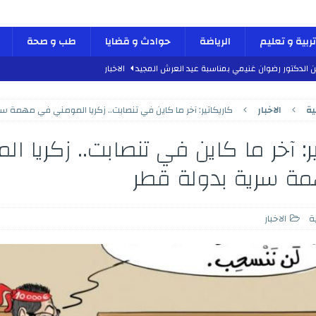
تربية و تعليم
الرياضة
حوادث و قضايا
طب و صحة
ن الدكتور رضوان غنيمي بمناسبة عيد العرش المجيد
الاخبار
دلية الاستقرار والديناميكية”
كتاب و اراء
ية
الاخبار
كاريكاتير: آخر ما كاين في تنصابت.. زكريا المومني في مهمة س
طب و صحة
ر: آخر ما كاين في تنصابت.. زكريا ا
 العرش المجيد
الأنشطة الملكية
 الدكتور محمد الفائد بمناسبة عيد العرش المجيد
الاخبار
ة سرية بدولة قطر
لسادس بمناسبة الذكرى السابعة و العشرين لعيد العرش المجيد
الاخبار
لعرش المجيد
الأنشطة الملكية
ة
الاخبار
س والجمعة مراسم احتفالات عيد العرش المجيد
الأنشطة الملكية
بمشاريع هيكلية واعدة بمناسبة عيد العرش المجيد
الاخبار