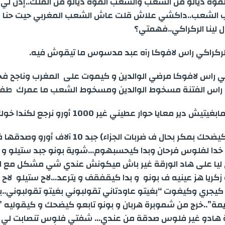
القوة ديالو من الشعب والشعب القوة ديالو من الملك..إذن ل
الشعب..داكشي علاش قلت عاش الشعب المغربي حيت حنا ع
ل لينا الركراكي..فهمتي؟
الركراكي راس لافوكا رآه عبد مدسوس ما تيقوش فيه.
كي راس لافوكا مرضي الوالدين و كيموت على المغرب وناجح فحي
ا راس الفتنة مسخوط الوالدين ومسخوط الشعب ما عمرك طفر
ياسين بونو (كيضحك بمكر بحال ف ضربات الجزاء) جبد 10
 خدا لفلوس فرحان وبدا كيحسبهوم…شوية بونو جبد ستيلو و ع
ليا على هاد الورقة غير باش ميكونش عندي شي مشكل مع ال
زكريا هز عينيه ف بونو و بدا كيقفقف و يترعد…لاح ستيلو لاح 
يجري وكيغوت “بغيتو عاودتاني تقولبوني بغيتو تقولبوني..برا
ة”..خرج من شموبرة هربان و بونو تابعو كيضحك و كيقوليه ” و
لنية هادو غير فلوس صدقة من عندي… شفتي فلوس تنصابت لي