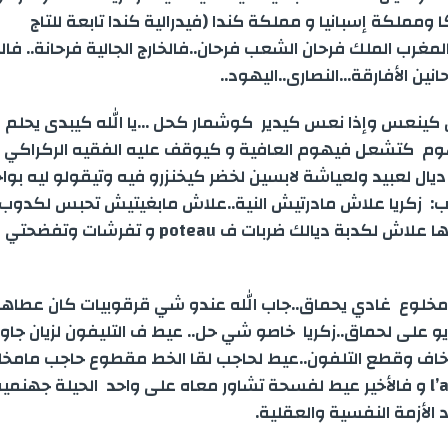
ومملكة إسبانيا و مملكة كندا (فيدرالية كندا تابعة للتاج
e
e
g
e
s
l
t
المغرب الملك فرحان الشعب فرحان..فالخارج الجالية فرحانة.. فال
ين الأفارقة…النصارى..اليهود..
n
r
d
A
e
g
a
I
p
r
وم كتشعل فيهوم العافية و كيوقف عليه الفقيه الركراكي ل
e
m
n
p
ال لعبيد ولعياشة لابسين لخضر كيخنزرو فيه وتيقولو ليه بو
: زكريا علاش مادرتيش النية..علاش مابغيتيش تحبس لكدوب
r
والتشلهيب..ها علاش لكدبة ديالك ضربات ف poteau و تفرش
مخلوع غادي يحماق..جاب الله عندو شي قرقوبيات كان عطاهو
يو على لحماق..زكريا خاصو شي حل.. عيط ف التليفون لزيان جاو
 خاف وقطع التلفون..عيط لحاجب لقا الخط مقطوع حاجب مام
l’abonnement و فالأخير عيط لفسحة تشاور معاه على واحد الحيلة جهن
الأزمة النفسية والعقلية.