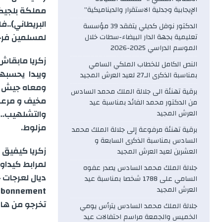
مملكة بلجيكا 
الإيجابية وجدلية الاستقرار والديناميكية”
b
البريطاني)..ف
الدكتور نوفل كديلي يتفقد 39 مؤسسة
لمسلمين فرحان
تعليمية بجهة الدار البيضاء-سطات خلال
o
الموسم الدراسي 2025-2026
o
النص الكامل للخطاب الملكي السامي
ويبدا يحسبه
بمناسبة الذكرى الـ27 لعيد العرش المجيد
k
ومعاه جيش دي
برقية تهنئة الى جلالة الملك محمد السادس
مخيف و مرعب
من الدكتور محمد الفائد بمناسبة عيد
العرش المجيد
مزلوط.
برقية تهنئة مرفوعة إلى جلالة الملك محمد
السادس بمناسبة الذكرى السابعة و
زكريا كيفيق 
العشرين لعيد العرش المجيد
لمرابط كيداو
جلالة الملك محمد السادس يصدر عفوه
ديال لعرجات
السامي على 1788 شخصا بمناسبة عيد
العرش المجيد
تخرجو من هاد 
جلالة الملك محمد السادس يترأس يومي
الخميس والجمعة مراسم احتفالات عيد