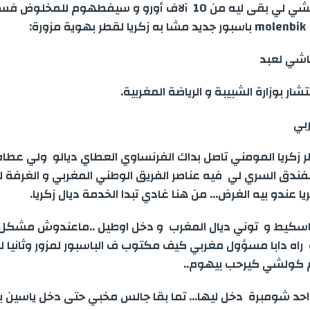
زكريا جبد داكشي لي بقى ليه من 10 آلاف أورو و سيفطهوم للمخ
رة:
اشي لعبد
ار بوزارة الشبيبة و الرياضة المغربية.
بي
 زكريا المومني تاصل بداك الفرنساوي العطاي ديالو ولي عطا
فندق السري لي فيه عناصر الفريق الوطني المغربي و الغرفة لي
يا عندو بيه الغرض… من هنا غادي تبدا الخدمة ديال زكريا.
اسكيط و توني ديال المغرب و دخل اوطيل ..ماعندوش مشكل 
 راه دابا مسؤول مغربي كيف مكتوب ف الباسبور لمزور وثانيا ل
 كولشي كيرحب بيهوم..
حد شومبرة دخل ليها… تما بقا جالس مخبي حتى دخل ياسين بو