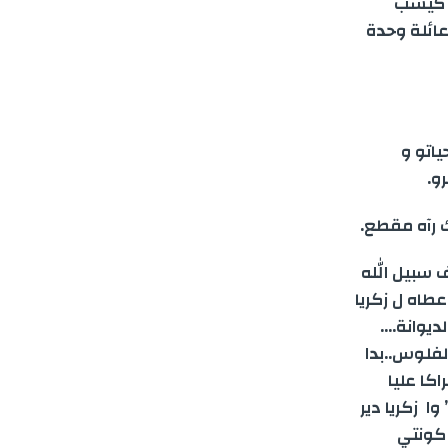
ي كيسب
ائلة وحدة
اتو و
و.
 آلاف أورو وصدقها ف سبيل الله
طاه ل زكريا
ديوانة….
لفلوس..بدا
كا عليا
ا زكريا دير
 كونتي