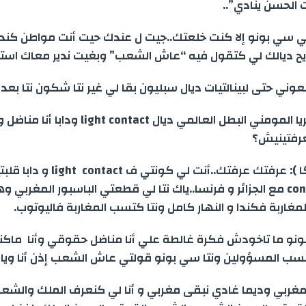
الحسن ينادي”..
لي سي بونو إلا كنت خلعتك..جيت ل عندك حيت أنت مواطن كند
ح ديالك لي كتقول فيه “عاش الشعب” وبغيت ندير معاك است
لعوني حتى لبينالتيات ديال سبليون بقا لي غير نتا شكون نتا بعدا.
– زكريا: أنا زكريا المومني البطل العالمي ديال ht contact
رفتينيش؟
– بونو.(ضاحكا ): عرفتك عرفتك..أنت لي كونتي ف act
تعطايت contact مع الجزائر و فرنسا..ياك نتا لي قطعتي الباسبور المغر
لمغاربة فكندا و النهار كامل ونتا كتسب المغاربة فاليوتوب.
 بونو ما تاخودش فكرة غالطة علي أنا مناضل حقوقي وأنا ما
سب المسؤولين ونتا سي بونو قولتي عاش الشعب إذن أنا وياك 
أنا مغربي وديما غادي نبقى مغربي و أنا لي كنعرف الملك والشع