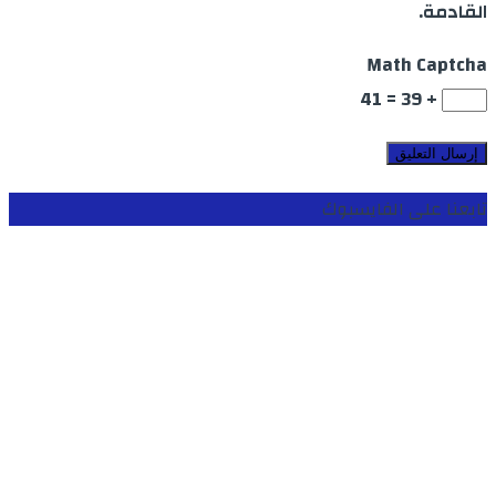
القادمة.
Math Captcha
+ 39 = 41
تابعنا على الفايسبوك