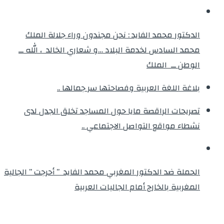
الدكتور محمد الفايد : نحن مجندون وراء جلالة الملك
محمد السادس لخدمة البلاد …و شعاري الخالد ، الله ــ
الوطن ــ الملك
بلاغة اللغة العربية وفصاحتها سر جمالها ..
تصريحات الراقصة مايا حول المساجد تخلق الجدل لدى
نشطاء مواقع التواصل الاجتماعي ..
الحملة ضد الدكتور المغربي محمد الفايد ” أحرجت ” الجالية
المغربية بالخارج أمام الجاليات العربية