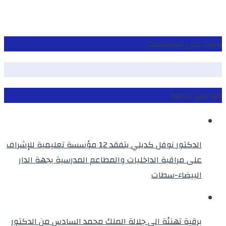
تابعنا على الفايسبوك
مواضيع سابقة
الدكتور نوفل كديلي يتفقد 12 مؤسسة تعليمية للإشراف
على مراقبة الداخليات والمطاعم المدرسية بجهة الدار
البيضاء-سطات
برقية تهنئة الى جلالة الملك محمد السادس من الدكتور