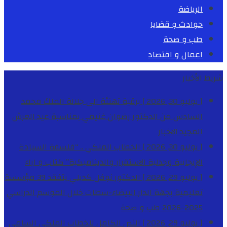
الرياضة
حوادث و قضايا
طب و صحة
اعمال و اقتصاد
شريط الأخبار
[ يوليو 30, 2026 ]
برقية تهنئة الى جلالة الملك محمد
السادس من الدكتور رضوان غنيمي بمناسبة عيد العرش
المجيد
الاخبار
[ يوليو 30, 2026 ]
الخطاب الملكي .. “فلسفة السيادة
الإيجابية وجدلية الاستقرار والديناميكية”
كتاب و اراء
[ يوليو 29, 2026 ]
الدكتور نوفل كديلي يتفقد 39 مؤسسة
تعليمية بجهة الدار البيضاء-سطات خلال الموسم الدراسي
2025-2026
طب و صحة
[ يوليو 29, 2026 ]
النص الكامل للخطاب الملكي السامي