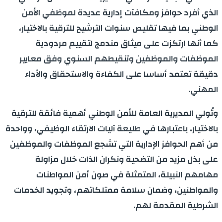
الذي أفرد حوافز ومكافآت إدارية عديدة لموظفي الأمن
الوطني بما فيها تقليص سنوات الترشيح للترقية بالاختيار،
كما أنها ارتكزت على ميثاق مندمج لتقييم مردودية
الموظفات والموظفين وتنقيطهم السنوي وفق معايير
دقيقة تعتمد أساسا على الكفاءة والاستحقاق والأداء
المهني.
وتُولي المديرية العامة للأمن الوطني أهمية فائقة للترقية
بالاختيار، باعتبارها في طليعة آليات الارتقاء الوظيفي، وواحدة
من أهم الحوافز الإدارية التي تشجع الموظفات والموظفين
على بذل مزيد من التضحية ونكران الذات خلال مزاولة
مهامهم النبيلة، المتمثلة في صون أمن المواطنات
والمواطنين، وضمان سلامة ممتلكاتهم، وتجويد الخدمات
الشرطية المقدمة لهم.