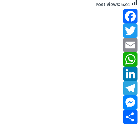
Post Views:
624
Facebook
Twitter
Email
WhatsApp
LinkedIn
Telegram
Messenger
Share