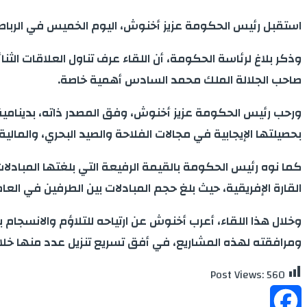
استقبل رئيس الحكومة عزيز أخنوش، اليوم الخميس في الرباط، ال
وذكر بلاغ لرئاسة الحكومة، أن اللقاء عرف تناول العلاقات الثنائي
صاحب الجلالة الملك محمد السادس أهمية خاصة.
ورحب رئيس الحكومة عزيز أخنوش، وفق المصدر ذاته، بدينامية 
بحصيلتها الإيجابية في مجالات الفلاحة والصيد البحري، والمالية 
كما نوه رئيس الحكومة بالقيمة الرفيعة التي بلغتها المبادلات
القارة الإفريقية، حيث بلغ حجم المبادلات بين الطرفين في العام 2021 أزيد من 45 مليار أورو، كما تضاعف ثلاث مرات خلال 10 سنو
وخلال هذا اللقاء، أعرب أخنوش عن ارتياحه للتلاؤم والانسجام بي
ومرافقته لهذه المشاريع، في أفق تسريع تنزيل عدد منها خلال سنة 
Post Views:
560