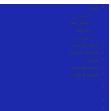
المنبر
من نحن
طاقم العمل
ميثاقنا
اتصل بنا
شروط الإستخدام
للنشر في الموقع
للإشهار
النسخة الفرنسية
النسخة الإنجليزية
Facebook
Youtube
Twitter
instagram