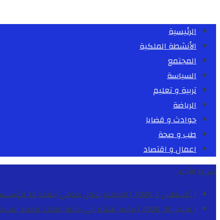
الرئيسية
الأنشطة الملكية
المجتمع
السياسة
تربية و تعليم
الرياضة
حوادث و قضايا
طب و صحة
اعمال و اقتصاد
شريط الأخبار
[ أغسطس 1, 2026 ]
الدكتور نوفل كديلي يتفقد 12 مؤسسة تعليمية للإشراف على مراقبة الداخليات والمطاعم المدرسية بجهة الدار البيضاء-سطات
[ يوليو 30, 2026 ]
برقية تهنئة الى جلالة الملك محمد السا