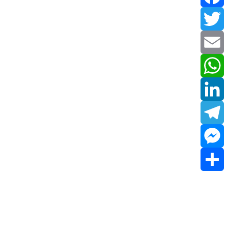
Facebook
Twitter
Email
WhatsApp
LinkedIn
Telegram
Messenger
Share