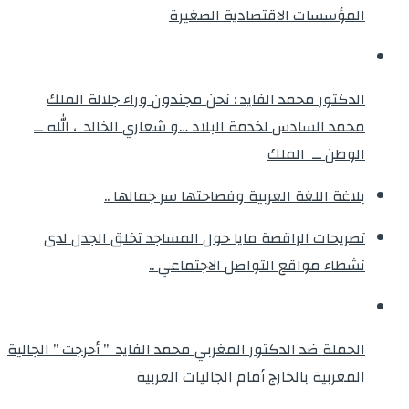
المؤسسات الاقتصادية الصغيرة
الدكتور محمد الفايد : نحن مجندون وراء جلالة الملك
محمد السادس لخدمة البلاد …و شعاري الخالد ، الله ــ
الوطن ــ الملك
بلاغة اللغة العربية وفصاحتها سر جمالها ..
تصريحات الراقصة مايا حول المساجد تخلق الجدل لدى
نشطاء مواقع التواصل الاجتماعي ..
الحملة ضد الدكتور المغربي محمد الفايد ” أحرجت ” الجالية
المغربية بالخارج أمام الجاليات العربية