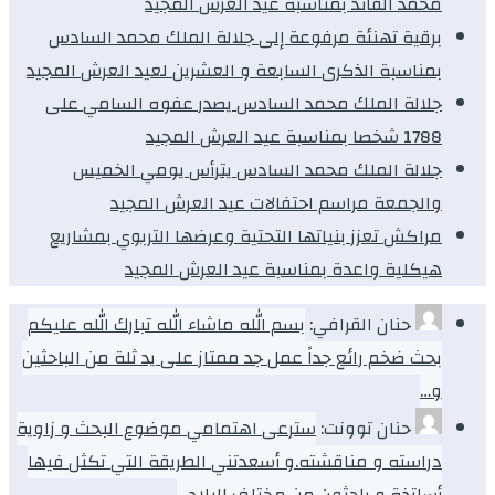
محمد الفائد بمناسبة عيد العرش المجيد
برقية تهنئة مرفوعة إلى جلالة الملك محمد السادس
بمناسبة الذكرى السابعة و العشرين لعيد العرش المجيد
جلالة الملك محمد السادس يصدر عفوه السامي على
1788 شخصا بمناسبة عيد العرش المجيد
جلالة الملك محمد السادس يترأس يومي الخميس
والجمعة مراسم احتفالات عيد العرش المجيد
مراكش تعزز بنياتها التحتية وعرضها التربوي بمشاريع
هيكلية واعدة بمناسبة عيد العرش المجيد
حنان القرافي:
بسم الله ماشاء الله تبارك الله عليكم
بحث ضخم رائع جداً عمل جد ممتاز على يد ثلة من الباحثين
و…
حنان توونت:
سترعى اهتمامي موضوع البحث و زاوية
دراسته و مناقشته.و أسعدتني الطريقة التي تكثل فيها
أساتذة و باحثون من مختلف البلاد…