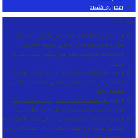
اعمال و اقتصاد
شريط الأخبار
[ أغسطس 1, 2026 ]
الدكتور نوفل كديلي يتفقد 12
مؤسسة تعليمية للإشراف على مراقبة الداخليات
والمطاعم المدرسية بجهة الدار البيضاء-سطات
طب و
صحة
[ يوليو 30, 2026 ]
برقية تهنئة الى جلالة الملك محمد
السادس من الدكتور رضوان غنيمي بمناسبة عيد العرش
المجيد
الاخبار
[ يوليو 30, 2026 ]
الخطاب الملكي .. “فلسفة السيادة
الإيجابية وجدلية الاستقرار والديناميكية”
كتاب و اراء
[ يوليو 29, 2026 ]
الدكتور نوفل كديلي يتفقد 39 مؤسسة
تعليمية بجهة الدار البيضاء-سطات خلال الموسم الدراسي
2025-2026
طب و صحة