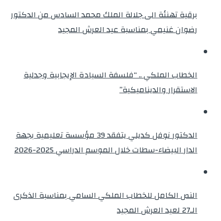
برقية تهنئة الى جلالة الملك محمد السادس من الدكتور
رضوان غنيمي بمناسبة عيد العرش المجيد
الخطاب الملكي .. “فلسفة السيادة الإيجابية وجدلية
الاستقرار والديناميكية”
الدكتور نوفل كديلي يتفقد 39 مؤسسة تعليمية بجهة
الدار البيضاء-سطات خلال الموسم الدراسي 2025-2026
النص الكامل للخطاب الملكي السامي بمناسبة الذكرى
الـ27 لعيد العرش المجيد