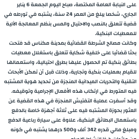
على النيابة العامة المختصة، صباح اليوم الجمعة 6 يناير
الجاري، شخصا يبلغ من العمر 24 سنة، يشتبه في تورطه في
قضية تتعلق بالنصب والاحتيال والمس بنظم المعالجة الآلية
للمعطيات البنكية.
وكانت مصالح الشرطة القضائية بمدينة مكناس قد فتحت
بحثا قضائيا على خلفية شكاية تتعلق باستغلال معطيات
بطائق بنكية تم الحصول عليها بطرق احتيالية، واستعمالها
للقيام بعمليات بنكية وتجارية، وذلك قبل أن تمكن الأبحاث
التقنية والتحريات الميدانية المنجزة من تحديد هوية المشتبه
فيه المتورط في ارتكاب هذه الأفعال الإجرامية وتوقيفه.
وقد أسفرت عملية التفتيش المنجزة في هذه القضية عن
العثور بحوزة المشتبه فيه على ثلاثة أجهزة خاصة بالدفع
باستعمال البطائق البنكية، علاوة على سيارة رباعية الدفع
ومبلغ مالي قدره 342 ألف و500 درهما يشتبه في كونه