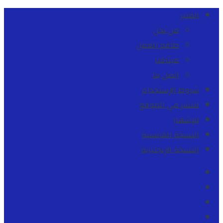
المنبر
من نحن
طاقم العمل
ميثاقنا
اتصل بنا
شروط الإستخدام
للنشر في الموقع
للإشهار
النسخة الفرنسية
النسخة الإنجليزية
Facebook
Youtube
Twitter
instagram