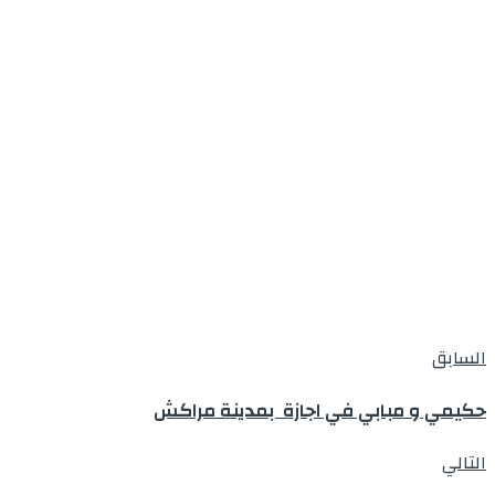
السابق
حكيمي و مبابي في اجازة بمدينة مراكش
التالي