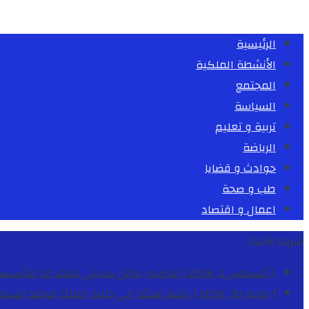
الرئيسية
الأنشطة الملكية
المجتمع
السياسة
تربية و تعليم
الرياضة
حوادث و قضايا
طب و صحة
اعمال و اقتصاد
شريط الأخبار
[ أغسطس 1, 2026 ]
الدكتور نوفل كديلي يتفقد 12 مؤسسة تعليمية للإشراف على مراقبة الداخليات والمطاعم المدرسية بجهة الدار البيضاء-سطات
[ يوليو 30, 2026 ]
برقية تهنئة الى جلالة الملك محمد السا