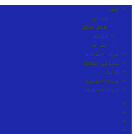
المنبر
من نحن
طاقم العمل
ميثاقنا
اتصل بنا
شروط الإستخدام
للنشر في الموقع
للإشهار
النسخة الفرنسية
النسخة الإنجليزية
Facebook
Youtube
Twitter
instagram