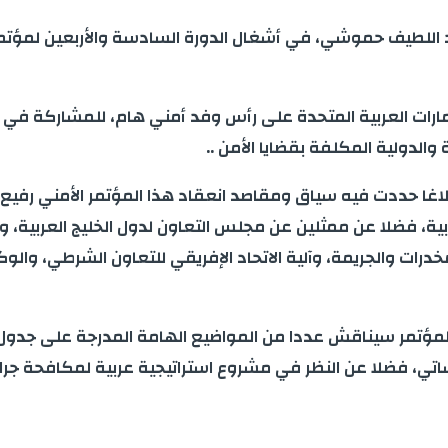
بد اللطيف حموشي، في أشغال الدورة السادسة والأربعين لمؤتمر
ت العربية المتحدة على رأس وفد أمني هام، للمشاركة في أشغ
الدولية المكلفة بقضايا الأمن ..
ت بلاغا حددت فيه سياق ومقاصد انعقاد هذا المؤتمر الأمني 
ية، فضلا عن ممثلين عن مجلس التعاون لدول الخليج العربية، وال
رات والجريمة، وآلية الاتحاد الإفريقي للتعاون الشرطي، والوكا
لمؤتمر سيناقش عددا من المواضيع الهامة المدرجة على جدول ال
 فضلا عن النظر في مشروع استراتيجية عربية لمكافحة جرائم ال