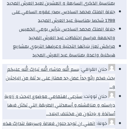
بمناسبة الذكرى السابعة و العشرين لعيد العرش المجيد
جلالة الملك محمد السادس يصدر عفوه السامي على
1788 شخصا بمناسبة عيد العرش المجيد
جلالة الملك محمد السادس يترأس يومي الخميس
والجمعة مراسم احتفالات عيد العرش المجيد
مراكش تعزز بنياتها التحتية وعرضها التربوي بمشاريع
هيكلية واعدة بمناسبة عيد العرش المجيد
حنان القرافي:
بسم الله ماشاء الله تبارك الله عليكم
بحث ضخم رائع جداً عمل جد ممتاز على يد ثلة من الباحثين
و…
حنان توونت:
سترعى اهتمامي موضوع البحث و زاوية
دراسته و مناقشته.و أسعدتني الطريقة التي تكثل فيها
أساتذة و باحثون من مختلف البلاد…
خولة:
اتمني ان توجد حلول فعالة وسريعة لتدارك هذه