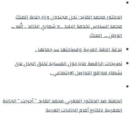
الدكتور محمد الفايد : نحن مجندون وراء جلالة الملك
محمد السادس لخدمة البلاد …و شعاري الخالد ، الله ــ
الوطن ــ الملك
بلاغة اللغة العربية وفصاحتها سر جمالها ..
تصريحات الراقصة مايا حول المساجد تخلق الجدل لدى
نشطاء مواقع التواصل الاجتماعي ..
الحملة ضد الدكتور المغربي محمد الفايد ” أحرجت ” الجالية
المغربية بالخارج أمام الجاليات العربية