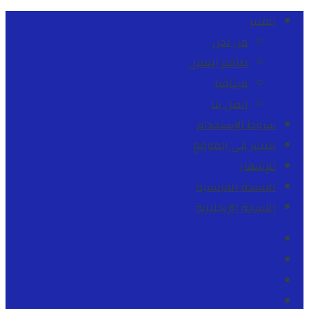
المنبر
من نحن
طاقم العمل
ميثاقنا
اتصل بنا
شروط الإستخدام
للنشر في الموقع
للإشهار
النسخة الفرنسية
النسخة الإنجليزية
Facebook
Youtube
Twitter
instagram