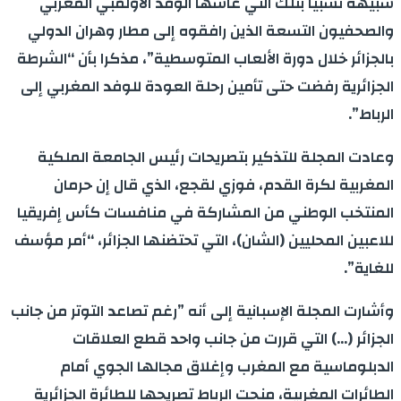
شبيهة نسبيا بتلك التي عاشها الوفد الأولمبي المغربي
والصحفيون التسعة الذين رافقوه إلى مطار وهران الدولي
بالجزائر خلال دورة الألعاب المتوسطية”، مذكرا بأن “الشرطة
الجزائرية رفضت حتى تأمين رحلة العودة للوفد المغربي إلى
الرباط”.
وعادت المجلة للتذكير بتصريحات رئيس الجامعة الملكية
المغربية لكرة القدم، فوزي لقجع، الذي قال إن حرمان
المنتخب الوطني من المشاركة في منافسات كأس إفريقيا
للاعبين المحليين (الشان)، التي تحتضنها الجزائر، “أمر مؤسف
للغاية”.
وأشارت المجلة الإسبانية إلى أنه ”رغم تصاعد التوتر من جانب
الجزائر (…) التي قررت من جانب واحد قطع العلاقات
الدبلوماسية مع المغرب وإغلاق مجالها الجوي أمام
الطائرات المغربية، منحت الرباط تصريحها للطائرة الجزائرية