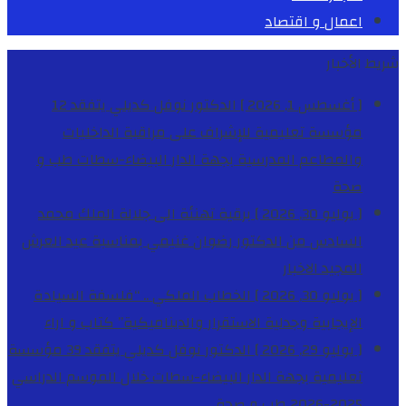
اعمال و اقتصاد
شريط الأخبار
[ أغسطس 1, 2026 ]
الدكتور نوفل كديلي يتفقد 12
مؤسسة تعليمية للإشراف على مراقبة الداخليات
والمطاعم المدرسية بجهة الدار البيضاء-سطات
طب و
صحة
[ يوليو 30, 2026 ]
برقية تهنئة الى جلالة الملك محمد
السادس من الدكتور رضوان غنيمي بمناسبة عيد العرش
المجيد
الاخبار
[ يوليو 30, 2026 ]
الخطاب الملكي .. “فلسفة السيادة
الإيجابية وجدلية الاستقرار والديناميكية”
كتاب و اراء
[ يوليو 29, 2026 ]
الدكتور نوفل كديلي يتفقد 39 مؤسسة
تعليمية بجهة الدار البيضاء-سطات خلال الموسم الدراسي
2025-2026
طب و صحة