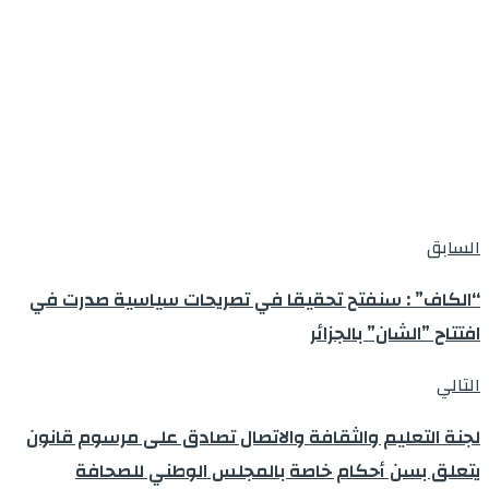
السابق
“الكاف” : سنفتح تحقيقا في تصريحات سياسية صدرت في
افتتاح ”الشان” بالجزائر
التالي
لجنة التعليم والثقافة والاتصال تصادق على مرسوم قانون
يتعلق بسن أحكام خاصة بالمجلس الوطني للصحافة