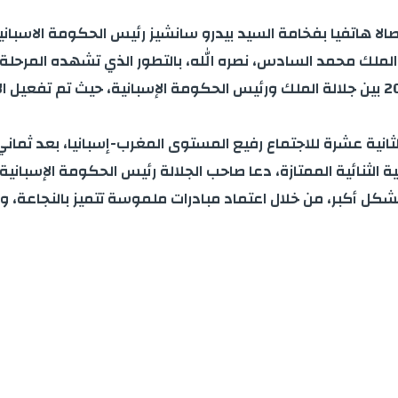
الا هاتفيا بفخامة السيد بيدرو سانشيز رئيس الحكومة الاسباني
لملك محمد السادس، نصره الله، بالتطور الذي تشهده المرحلة ا
والاحترام المتبادل، وذلك منذ اللقاء الذي جرى في 07 أبريل 2022 بين جلالة الملك ورئيس الح
 الثانية عشرة للاجتماع رفيع المستوى المغرب-إسبانيا، بعد ثما
ة الثنائية الممتازة، دعا صاحب الجلالة رئيس الحكومة الإسبانية
بشكل أكبر، من خلال اعتماد مبادرات ملموسة تتميز بالنجاعة، 