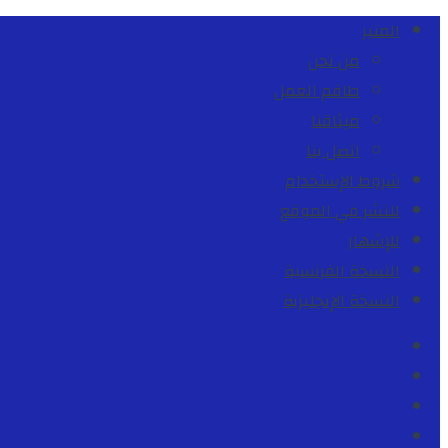
المنبر
من نحن
طاقم العمل
ميثاقنا
اتصل بنا
شروط الإستخدام
للنشر في الموقع
للإشهار
النسخة الفرنسية
النسخة الإنجليزية
Facebook
Youtube
Twitter
instagram