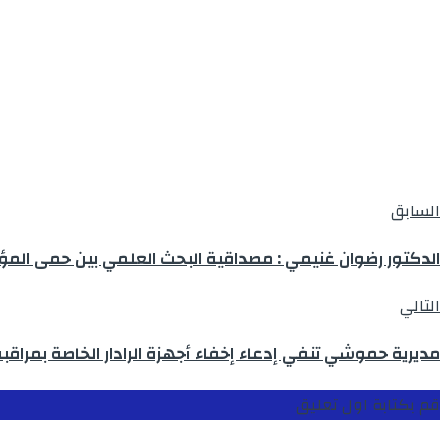
السابق
الدكتور رضوان غنيمي : مصداقية البحث العلمي بين حمى ال
التالي
مديرية حموشي تنفي إدعاء إخفاء أجهزة الرادار الخاصة بمراقب
قم بكتابة اول تعليق