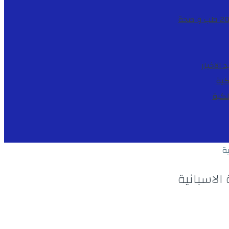
طب و صحة
د
الاخبار
كية
لكية
ة
الاسبانية