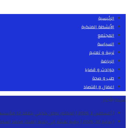
الرئيسية
الأنشطة الملكية
المجتمع
السياسة
تربية و تعليم
الرياضة
حوادث و قضايا
طب و صحة
اعمال و اقتصاد
شريط الأخبار
[ أغسطس 1, 2026 ]
الدكتور نوفل كديلي يتفقد 12 مؤسسة تعليمية للإشراف على مراقبة الداخليات والمطاعم المدرسية بجهة الدار البيضاء-سطات
[ يوليو 30, 2026 ]
برقية تهنئة الى جلالة الملك محمد السا