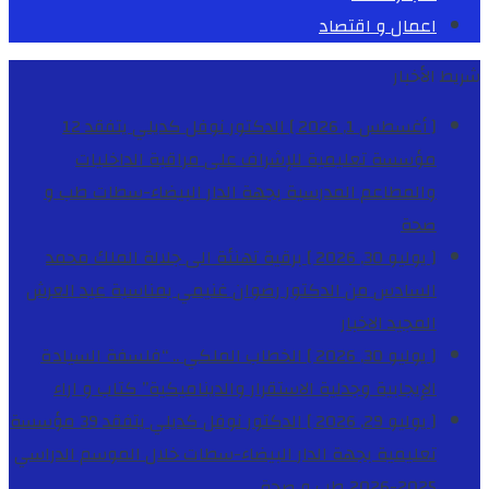
اعمال و اقتصاد
شريط الأخبار
[ أغسطس 1, 2026 ]
الدكتور نوفل كديلي يتفقد 12
مؤسسة تعليمية للإشراف على مراقبة الداخليات
والمطاعم المدرسية بجهة الدار البيضاء-سطات
طب و
صحة
[ يوليو 30, 2026 ]
برقية تهنئة الى جلالة الملك محمد
السادس من الدكتور رضوان غنيمي بمناسبة عيد العرش
المجيد
الاخبار
[ يوليو 30, 2026 ]
الخطاب الملكي .. “فلسفة السيادة
الإيجابية وجدلية الاستقرار والديناميكية”
كتاب و اراء
[ يوليو 29, 2026 ]
الدكتور نوفل كديلي يتفقد 39 مؤسسة
تعليمية بجهة الدار البيضاء-سطات خلال الموسم الدراسي
2025-2026
طب و صحة