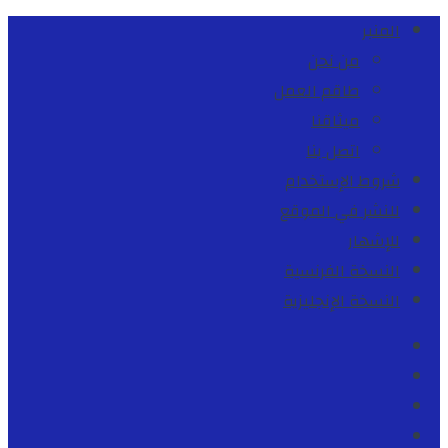
المنبر
من نحن
طاقم العمل
ميثاقنا
اتصل بنا
شروط الإستخدام
للنشر في الموقع
للإشهار
النسخة الفرنسية
النسخة الإنجليزية
Facebook
Youtube
Twitter
instagram