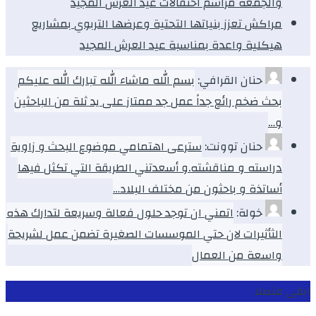
والجمعة مراسم احتفالات عيد العرش المجيد
مراكش تعزز بنياتها التحتية وعرضها التربوي بمشاريع
هيكلية واعدة بمناسبة عيد العرش المجيد
حنان القرافي:
بسم الله ماشاء الله تبارك الله عليكم
بحث ضخم رائع جداً عمل جد ممتاز على يد ثلة من الباحثين
و…
حنان توونت:
سترعى اهتمامي موضوع البحث و زاوية
دراسته و مناقشته.و أسعدتني الطريقة التي تكثل فيها
أساتذة و باحثون من مختلف البلاد…
خولة:
اتمني ان توجد حلول فعالة وسريعة لتدارك هذه
الثأثيرات لان حتي الموسسات الصغيرة تضمن عمل لشريحة
واسعة من العمال
ابقى متصلا