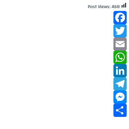
Post Views:
468
Facebook
Twitter
Email
WhatsApp
LinkedIn
Telegram
Messenger
Share