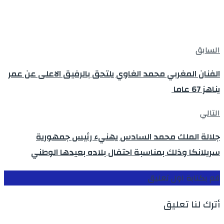
السابق
الفنان المغربي محمد الغاوي يلتحق بالرفيق الاعلى عن عمر
يناهز 67 عاما
التالي
جلالة الملك محمد السادس يهنيء رئيس جمهورية
سريلانكا وذلك بمناسبة احتفال بلاده بعيدها الوطني
قم بكتابة اول تعليق
أترك لنا تعليق