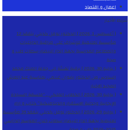
اعمال و اقتصاد
شريط الأخبار
[ أغسطس 1, 2026 ]
الدكتور نوفل كديلي يتفقد 12
مؤسسة تعليمية للإشراف على مراقبة الداخليات
والمطاعم المدرسية بجهة الدار البيضاء-سطات
طب و
صحة
[ يوليو 30, 2026 ]
برقية تهنئة الى جلالة الملك محمد
السادس من الدكتور رضوان غنيمي بمناسبة عيد العرش
المجيد
الاخبار
[ يوليو 30, 2026 ]
الخطاب الملكي .. “فلسفة السيادة
الإيجابية وجدلية الاستقرار والديناميكية”
كتاب و اراء
[ يوليو 29, 2026 ]
الدكتور نوفل كديلي يتفقد 39 مؤسسة
تعليمية بجهة الدار البيضاء-سطات خلال الموسم الدراسي
2025-2026
طب و صحة