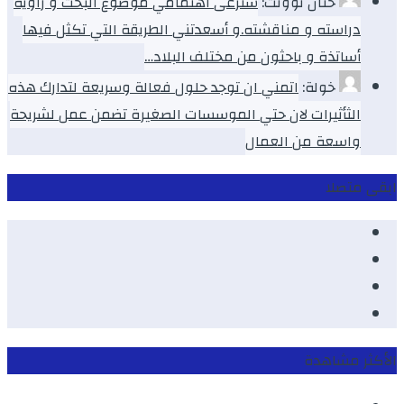
حنان توونت:
سترعى اهتمامي موضوع البحث و زاوية
دراسته و مناقشته.و أسعدتني الطريقة التي تكثل فيها
أساتذة و باحثون من مختلف البلاد…
خولة:
اتمني ان توجد حلول فعالة وسريعة لتدارك هذه
الثأثيرات لان حتي الموسسات الصغيرة تضمن عمل لشريحة
واسعة من العمال
ابقى متصلا
Facebook
Youtube
Twitter
instagram
الأكثر مشاهدة