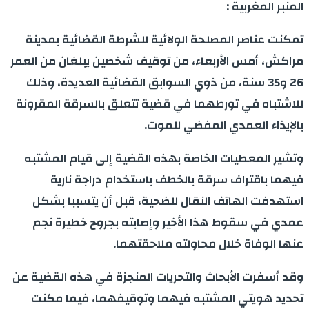
المنبر المغربية :
تمكنت عناصر المصلحة الولائية للشرطة القضائية بمدينة
مراكش، أمس الأربعاء، من توقيف شخصين يبلغان من العمر
26 و35 سنة، من ذوي السوابق القضائية العديدة، وذلك
للاشتباه في تورطهما في قضية تتعلق بالسرقة المقرونة
بالإيذاء العمدي المفضي للموت.
وتشير المعطيات الخاصة بهذه القضية إلى قيام المشتبه
فيهما باقتراف سرقة بالخطف باستخدام دراجة نارية
استهدفت الهاتف النقال للضحية، قبل أن يتسببا بشكل
عمدي في سقوط هذا الأخير وإصابته بجروح خطيرة نجم
عنها الوفاة خلال محاولته ملاحقتهما.
وقد أسفرت الأبحاث والتحريات المنجزة في هذه القضية عن
تحديد هويتي المشتبه فيهما وتوقيفهما، فيما مكنت