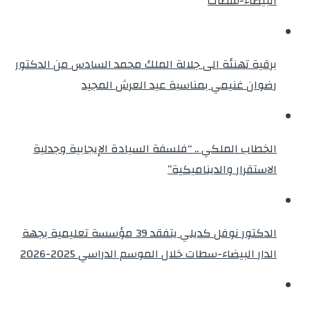
البيضاء-سطات
برقية تهنئة الى جلالة الملك محمد السادس من الدكتور
رضوان غنيمي بمناسبة عيد العرش المجيد
الخطاب الملكي .. “فلسفة السيادة الإيجابية وجدلية
الاستقرار والديناميكية”
الدكتور نوفل كديلي يتفقد 39 مؤسسة تعليمية بجهة
الدار البيضاء-سطات خلال الموسم الدراسي 2025-2026