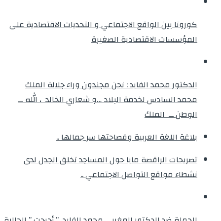
كورونا بين الواقع الاجتماعي و التحديات الاقتصادية على
المؤسسات الاقتصادية الصغيرة
الدكتور محمد الفايد : نحن مجندون وراء جلالة الملك
محمد السادس لخدمة البلاد …و شعاري الخالد ، الله ــ
الوطن ــ الملك
بلاغة اللغة العربية وفصاحتها سر جمالها ..
تصريحات الراقصة مايا حول المساجد تخلق الجدل لدى
نشطاء مواقع التواصل الاجتماعي ..
الحملة ضد الدكتور المغربي محمد الفايد ” أحرجت ” الجالية