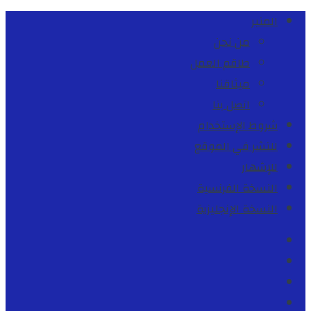
المنبر
من نحن
طاقم العمل
ميثاقنا
اتصل بنا
شروط الإستخدام
للنشر في الموقع
للإشهار
النسخة الفرنسية
النسخة الإنجليزية
Facebook
Youtube
Twitter
instagram