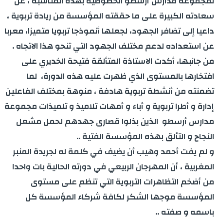
لمجموعة مدارس أرسطو الخصوصية بهذه المناسبة ، عن
سعادته الكبيرة على ما حققته المؤسسة من ريادة تربوية ،
داعيا إلى تضافر الجهود، لجعلها أنموذجا تربويا متميزا، معربا
عن استعداده لدعم مختلف الجهود التي تنحو هذا الاتجاه .
من جانبها، أكدت الاستاذة المتألقة فتيحة الخديري على
افتخارها بالمستوى الذي ظهرت عليه هذه الدورة، لما
تضمنته من أنشطة تربوية هادفة ، منوهة بمختلف الفاعلين
إدارة و أطرا تربوية و أباء و أمهات تلاميذ و تلميذات مجموعة
مدارس أرسطو الذين بذلوا قصارى جهدهم لحمل مشعل
النجاح و التألق بهذه المؤسسة الفتية ..
و لم يفت أحمد وهيب أن يضيف في كلمة له لجريدة المنبر
المغربية ، أن المهرجان الربيعي في دورته الحالية بات واحدا
من أضخم التظاهرات التربوية التي تنظم على مستوى
المؤسسة موجها الشكر لكافة شركاء المؤسسة كل
باسمه و صفته ..