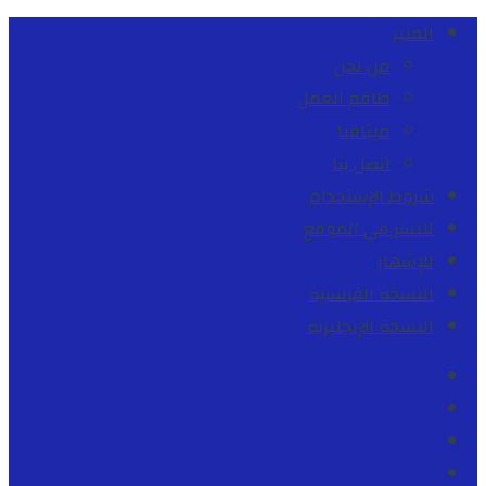
المنبر
من نحن
طاقم العمل
ميثاقنا
اتصل بنا
شروط الإستخدام
للنشر في الموقع
للإشهار
النسخة الفرنسية
النسخة الإنجليزية
Facebook
Youtube
Twitter
instagram