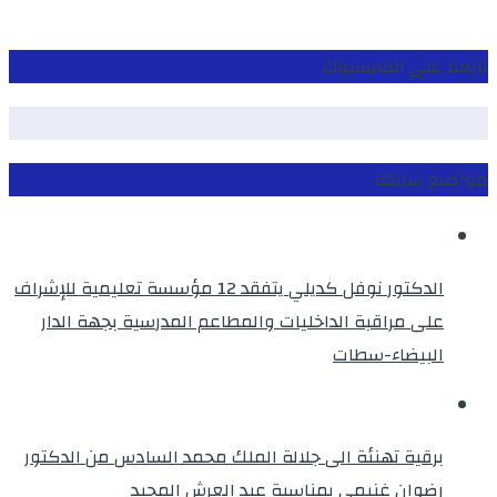
تابعنا على الفايسبوك
مواضيع سابقة
الدكتور نوفل كديلي يتفقد 12 مؤسسة تعليمية للإشراف
على مراقبة الداخليات والمطاعم المدرسية بجهة الدار
البيضاء-سطات
برقية تهنئة الى جلالة الملك محمد السادس من الدكتور
رضوان غنيمي بمناسبة عيد العرش المجيد