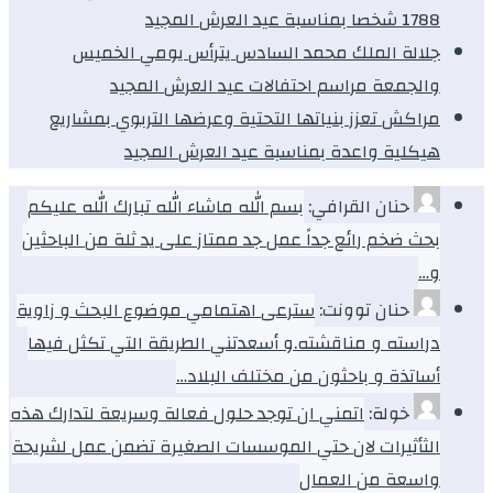
1788 شخصا بمناسبة عيد العرش المجيد
جلالة الملك محمد السادس يترأس يومي الخميس
والجمعة مراسم احتفالات عيد العرش المجيد
مراكش تعزز بنياتها التحتية وعرضها التربوي بمشاريع
هيكلية واعدة بمناسبة عيد العرش المجيد
حنان القرافي:
بسم الله ماشاء الله تبارك الله عليكم
بحث ضخم رائع جداً عمل جد ممتاز على يد ثلة من الباحثين
و…
حنان توونت:
سترعى اهتمامي موضوع البحث و زاوية
دراسته و مناقشته.و أسعدتني الطريقة التي تكثل فيها
أساتذة و باحثون من مختلف البلاد…
خولة:
اتمني ان توجد حلول فعالة وسريعة لتدارك هذه
الثأثيرات لان حتي الموسسات الصغيرة تضمن عمل لشريحة
واسعة من العمال