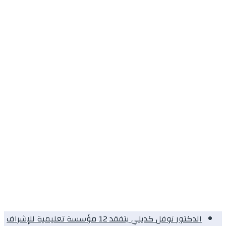
الدكتور نوفل كديلي يتفقد 12 مؤسسة تعليمية للإشراف