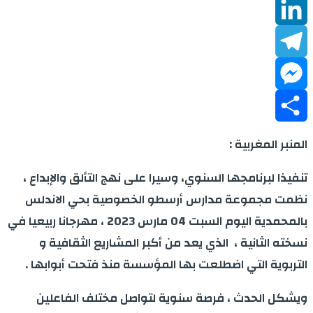
WhatsApp
LinkedIn
Telegram
Messenger
Share
المنبر المغربية :
تنفيذا لبرنامجها السنوي، وسيرا على نهج التألق والإبداع ،
نظمت مجموعة مدارس أرسطو الخصوصية بحي الاندلس
بالمحمدية اليوم السبت 04 مارس 2023 ، مهرجانا ربيعيا في
نسخته الثانية ، الذي يعد من أكبر المشاريع الثقافية و
التربوية التي اضطلعت بها المؤسسة منذ فتحت أبوابها .
ويشكل الحدث ، فرصة سنوية لتواصل مختلف الفاعلين