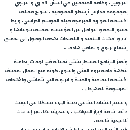
التربويين، وكافة المتدخلين في الشأن الاداري و التربوي
بمجموعة مدارس أرسطو الخصوصية ، لتتويج مختلف
الأنشطة الموازية المبرمجة طيلة الموسم الدراسي، وربط
جسور الثقة و التواصل بين المؤسسة بمختلف تلويناتها و
أباء و أمهات التلاميذ و التلميذات بهدف الوصول الى تحقيق
إشعاع تربوي و ثقافي هادف ..
وتميز البرنامج المسطر بشتى تجلياته في لوحات إبداعية
بنكهة خاصة تروم الغنى والتنوع، كونه فتح المجال لمختلف
الأنشطة الثقافية والفنية والتربوية التي تتماشى والأهداف
المرسومة للمهرجان .
واستمر النشاط الثقافي طيلة اليوم مشكلا في الوقت
ذاته، فرصة لإبراز المواهب ، والتعريف بها، عبر إبداعات
تلاميذية خالصة .
كما التزم المتعلمون والطاقم الإداري والتربوي وزوار