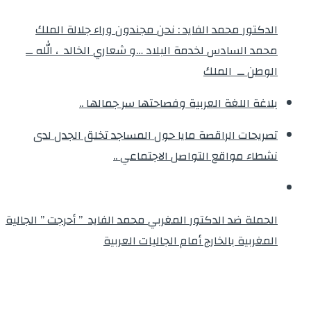
الدكتور محمد الفايد : نحن مجندون وراء جلالة الملك
محمد السادس لخدمة البلاد …و شعاري الخالد ، الله ــ
الوطن ــ الملك
بلاغة اللغة العربية وفصاحتها سر جمالها ..
تصريحات الراقصة مايا حول المساجد تخلق الجدل لدى
نشطاء مواقع التواصل الاجتماعي ..
الحملة ضد الدكتور المغربي محمد الفايد ” أحرجت ” الجالية
المغربية بالخارج أمام الجاليات العربية