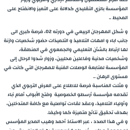
المؤسسة بالزي التقليدي كدلالة على التميز والانفتاح على
المحيط ..
و شكل المهرجان الربيعي في دورته 02، فرصة كبرى الى
جانب اباء و امهات التلاميذ و التلميذات حضور شخصيات وازنة
لها ارتباط بالشأن التعليمي والجمعوي في المنطقة،
وشخصيات مدنية وفاعلين محليين، وزوار شدوا الرحال إلى
المؤسسة لمتابعة الوصلات الفنية للمهرجان التي كانت في
مستوى الرهان ..
و مثلت المناسبة فرصة للاطلاع على العرض التربوي الذي
تقدمه مؤسسة أرسطو الخصوصية وفتح الأبواب أمام آباء
وأولياء التلاميذ، وعقد لقاءت تواصلية مع كافة المتدخلين،
بهدف تحقيق نتائج متميزة كما وكيفا.
و في هذا الصدد ، عبر الاستاذ أحمد وهيب المدير المؤسس