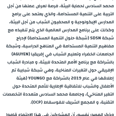
محمد السادس لحماية البيئة، فرصة لعرض عملها من أجل
التربية على التنمية المستدامة، والذي يعتمد على برامج
المدارس الإيكولوجية و الصحفيون الشباب من أجل البيئة،
وكذلك على برنامج المدارس العالمية الذي يتم تنفيذه مع
شبكة SDSN (شبكة حلول التنمية المستدامة) لإدراج
مفاهيم التنمية المستدامة في المناهج الدراسية، وشبكة
الجامعات الخضراء وتعليم الشباب في إفريقيا (AGUYEN)
بالشراكة مع برنامج الأمم المتحدة للبيئة، و مبادرة الشباب
الإفريقي حول التغيرات المناخية، وهي شبكة شبابية تم
إطلاقها في عام 2019 بالشراكة مع YOUNGO (هيئة
الأطفال والشباب للاتفاقية الإطارية للأمم المتحدة حول
التغير المناخي)، وجامعة محمد السادس متعددة التخصصات
التقنية، و المجمع الشريف للفوسفاط (OCP).
وذكر المصدر نفسه، أن المشاركين في هذا الاجتماع قاموا