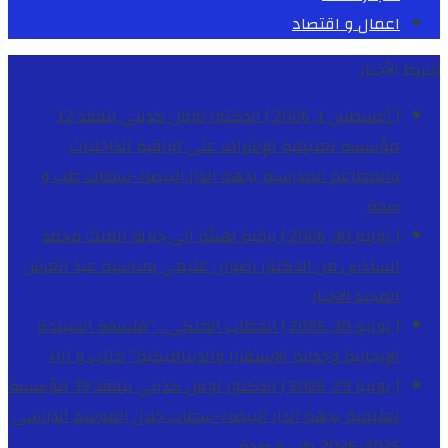
اعمال و اقتصاد
شريط الأخبار
[ أغسطس 1, 2026 ]
الدكتور نوفل كديلي يتفقد 12
مؤسسة تعليمية للإشراف على مراقبة الداخليات
والمطاعم المدرسية بجهة الدار البيضاء-سطات
طب و
صحة
[ يوليو 30, 2026 ]
برقية تهنئة الى جلالة الملك محمد
السادس من الدكتور رضوان غنيمي بمناسبة عيد العرش
المجيد
الاخبار
[ يوليو 30, 2026 ]
الخطاب الملكي .. “فلسفة السيادة
الإيجابية وجدلية الاستقرار والديناميكية”
كتاب و اراء
[ يوليو 29, 2026 ]
الدكتور نوفل كديلي يتفقد 39 مؤسسة
تعليمية بجهة الدار البيضاء-سطات خلال الموسم الدراسي
2025-2026
طب و صحة