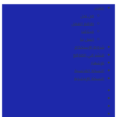
المنبر
من نحن
طاقم العمل
ميثاقنا
اتصل بنا
شروط الإستخدام
للنشر في الموقع
للإشهار
النسخة الفرنسية
النسخة الإنجليزية
Facebook
Youtube
Twitter
instagram