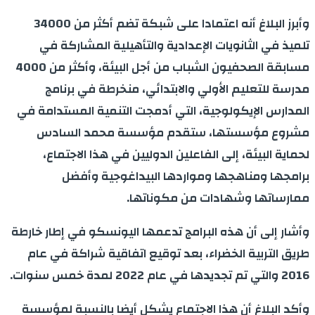
وأبرز البلاغ أنه اعتمادا على شبكة تضم أكثر من 34000
تلميذ في الثانويات الإعدادية والتأهيلية المشاركة في
مسابقة الصحفيون الشباب من أجل البيئة، وأكثر من 4000
مدرسة للتعليم الأولي والابتدائي، منخرطة في برنامج
المدارس الإيكولوجية، التي أدمجت التنمية المستدامة في
مشروع مؤسستها، ستقدم مؤسسة محمد السادس
لحماية البيئة، إلى الفاعلين الدوليين في هذا الاجتماع،
برامجها ومناهجها ومواردها البيداغوجية وأفضل
ممارساتها وشهادات من مكوناتها.
وأشار إلى أن هذه البرامج تدعمها اليونسكو في إطار خارطة
طريق التربية الخضراء، بعد توقيع اتفاقية شراكة في عام
2016 والتي تم تجديدها في عام 2022 لمدة خمس سنوات.
وأكد البلاغ أن هذا الاجتماع يشكل أيضا بالنسبة لمؤسسة