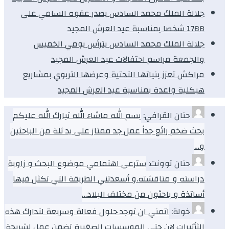
جلالة الملك محمد السادس يصدر عفوه السامي على
1788 شخصا بمناسبة عيد العرش المجيد
جلالة الملك محمد السادس يترأس يومي الخميس
والجمعة مراسم احتفالات عيد العرش المجيد
مراكش تعزز بنياتها التحتية وعرضها التربوي بمشاريع
هيكلية واعدة بمناسبة عيد العرش المجيد
حنان القرافي:
بسم الله ماشاء الله تبارك الله عليكم
بحث ضخم رائع جداً عمل جد ممتاز على يد ثلة من الباحثين
و…
حنان توونت:
سترعى اهتمامي موضوع البحث و زاوية
دراسته و مناقشته.و أسعدتني الطريقة التي تكثل فيها
أساتذة و باحثون من مختلف البلاد…
خولة:
اتمني ان توجد حلول فعالة وسريعة لتدارك هذه
الثأثيرات لان حتي الموسسات الصغيرة تضمن عمل لشريحة