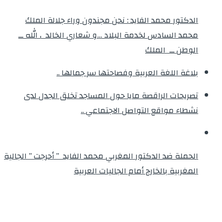
الدكتور محمد الفايد : نحن مجندون وراء جلالة الملك
محمد السادس لخدمة البلاد …و شعاري الخالد ، الله ــ
الوطن ــ الملك
بلاغة اللغة العربية وفصاحتها سر جمالها ..
تصريحات الراقصة مايا حول المساجد تخلق الجدل لدى
نشطاء مواقع التواصل الاجتماعي ..
الحملة ضد الدكتور المغربي محمد الفايد ” أحرجت ” الجالية
المغربية بالخارج أمام الجاليات العربية