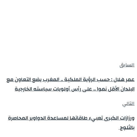
السابق
عمر هلال : حسب الرؤية الملكية .. المغرب يضع التعاون مع
البلدان الأقل نموا .. على رأس أولويات سياسته الخارجية
التالي
ورزازات الكبرى تعبيء طاقاتها لمساعدة الدواوير المحاصرة
بالثلوج