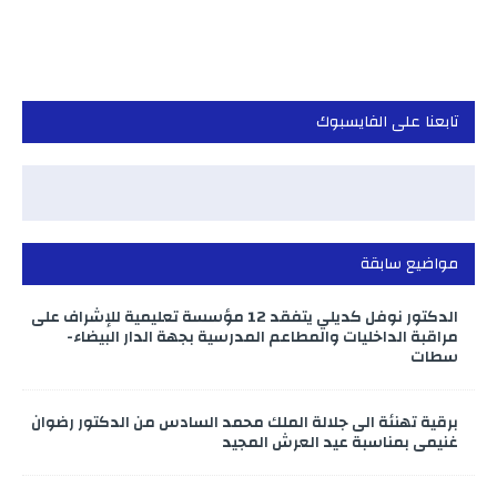
تابعنا على الفايسبوك
مواضيع سابقة
الدكتور نوفل كديلي يتفقد 12 مؤسسة تعليمية للإشراف على
مراقبة الداخليات والمطاعم المدرسية بجهة الدار البيضاء-
سطات
برقية تهنئة الى جلالة الملك محمد السادس من الدكتور رضوان
غنيمي بمناسبة عيد العرش المجيد