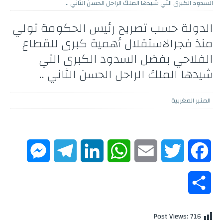
السدود الكبرى التي شيدها الملك الراحل الحسن الثاني ..
الدولة حسب تصريح رئيس الحكومة تولي
منذ فجرالاستقلال أهمية كبرى للقطاع
الفلاحي بفضل السدود الكبرى التي
شيدها الملك الراحل الحسن الثاني ..
المنبر المغربية
M
T
L
W
E
T
F
e
e
i
h
m
w
a
S
s
l
n
a
a
i
c
h
Post Views:
716
s
e
k
t
i
t
e