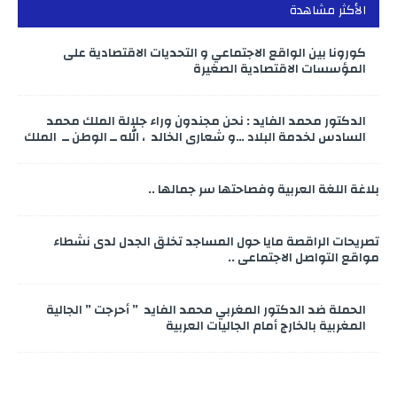
الأكثر مشاهدة
كورونا بين الواقع الاجتماعي و التحديات الاقتصادية على
المؤسسات الاقتصادية الصغيرة
الدكتور محمد الفايد : نحن مجندون وراء جلالة الملك محمد
السادس لخدمة البلاد …و شعاري الخالد ، الله ــ الوطن ــ الملك
بلاغة اللغة العربية وفصاحتها سر جمالها ..
تصريحات الراقصة مايا حول المساجد تخلق الجدل لدى نشطاء
مواقع التواصل الاجتماعي ..
الحملة ضد الدكتور المغربي محمد الفايد ” أحرجت ” الجالية
المغربية بالخارج أمام الجاليات العربية