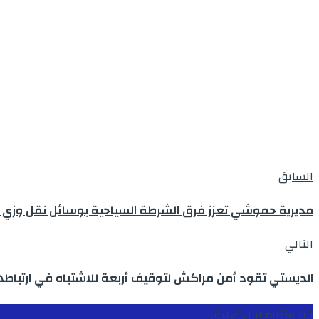
السابق
مديرية حموشي تعزز فرق الشرطة السياحية بوسائل نقل وزي
التالي
الديستي تقود أمن مراكش لتوقيف أربعة للاشتباه في ارتباط
قم بكتابة اول تعليق