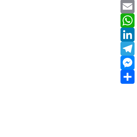
Twitter
Email
WhatsApp
LinkedIn
Telegram
Messenger
Share