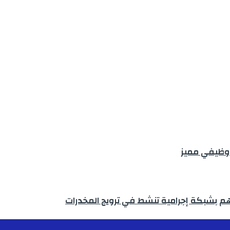
 وظيفي مميز
هم بشبكة إجرامية تنشط في ترويج المخدرات