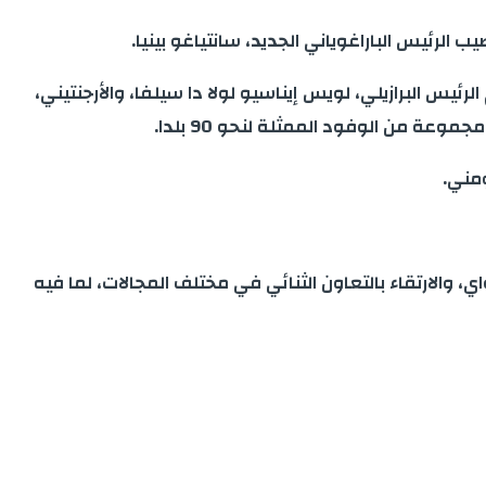
لرئيس الباراغوياني الجديد، سانتياغو بينيا.
س البرازيلي، لويس إيناسيو لولا دا سيلفا، والأرجنتيني،
عة من الوفود الممثلة لنحو 90 بلدا.
ومني.
، والارتقاء بالتعاون الثنائي في مختلف المجالات، لما فيه