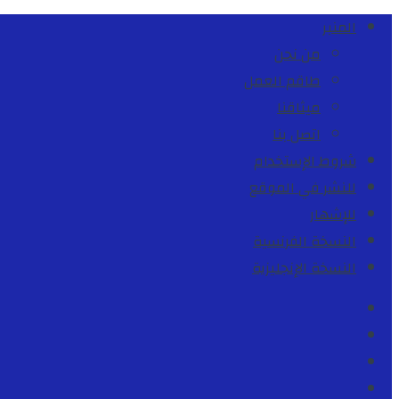
المنبر
من نحن
طاقم العمل
ميثاقنا
اتصل بنا
شروط الإستخدام
للنشر في الموقع
للإشهار
النسخة الفرنسية
النسخة الإنجليزية
Facebook
Youtube
Twitter
instagram