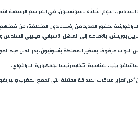
ادس، اليوم الثلاثاء بأسونسيون، في المراسم الرسمية لتنصيب ا
اغواينية بحضور العديد من رؤساء دول المنطقة، من ضمنهم الرئي
برييل بوريتش، بالاضافة إلى العاهل الاسباني، فيليبي السادس ومجمو
 النواب مرفوقا بسفير المملكة بأسونيون، بدر الدين عبد الم
اغو بينيا، بمناسبة انتخابه رئيسا لجمهورية الباراغواي.
جل تعزيز علاقات الصداقة المتينة التي تجمع المغرب والباراغواي