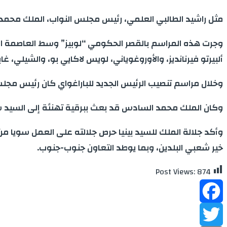
مثل راشيد الطالبي العلمي، رئيس مجلس النواب، الملك محمد الس
وجرت هذه المراسم بالقصر الحكومي “لوبيز” وسط العاصمة البار
ألبيرتو فيرنانديز، والأوروغوياني، لويس لاكايي بو، والشيلي، غا
وخلال مراسم تنصيب الرئيس الجديد للباراغواي كان رئيس مجلس
وكان الملك محمد السادس قد بعث ببرقية تهنئة إلى السيد سانتي
وأكد جلالة الملك للسيد بينيا حرص جلالته على العمل سويا من أ
خير شعبي البلدين، وبما يوطد التعاون جنوب-جنوب.
Post Views:
874
Facebook