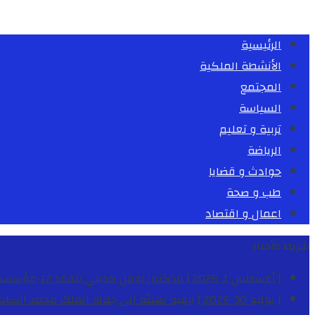
الرئيسية
الأنشطة الملكية
المجتمع
السياسة
تربية و تعليم
الرياضة
حوادث و قضايا
طب و صحة
اعمال و اقتصاد
شريط الأخبار
[ أغسطس 1, 2026 ]
الدكتور نوفل كديلي يتفقد 12 مؤسسة تعليمية للإشراف على مراقبة الداخليات والمطاعم المدرسية بجهة الدار البيضاء-سطات
[ يوليو 30, 2026 ]
برقية تهنئة الى جلالة الملك محمد السا