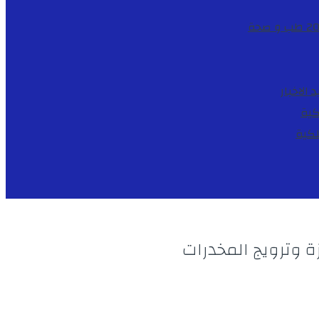
طب و صحة
د
الاخبار
كية
لكية
ة وترويج المخدرات