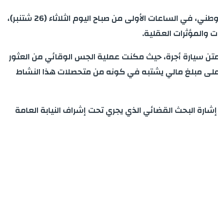
تمكنت فرقة الشرطة القضائية بمدينة الخميسات، بناًء على معلومات دقيقة وفرتها مصالح المديرية العامة لمراقبة التراب الوطني، في الساعات الأولى من صباح اليوم الثلاثاء (26 شتنبر)،
ن سيارة أجرة، حيث مكنت عملية الجس الوقائي من العثور
لفة و31 قرص مهلوس من نوع إكستازي، علاوة على مبلغ مالي يشتبه في كونه من متحصلات هذا النشاط
إشارة البحث القضائي الذي يجري تحت إشراف النيابة العامة