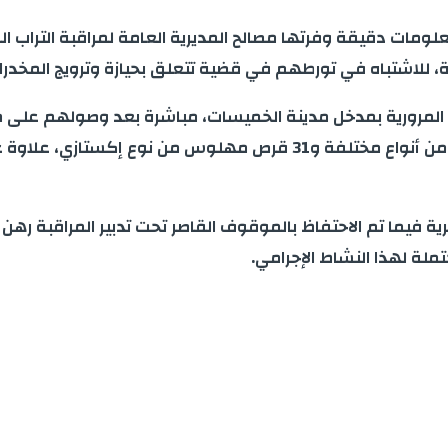
مرورية بمدخل مدينة الخميسات، مباشرة بعد وصولهم على مت
بحوزتهم على 811 قرص مخدر، من بينها 780 قرص طبي مخدر من أنواع مخت
رية فيما تم الاحتفاظ بالموقوف القاصر تحت تدبير المراقبة رهن 
ملة لهذا النشاط الإجرامي.