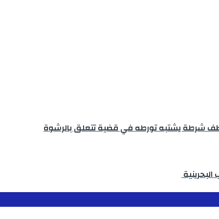
لموظف شرطة يشتبه تورطه في قضية تتعلق بالرشوة
البحرينية