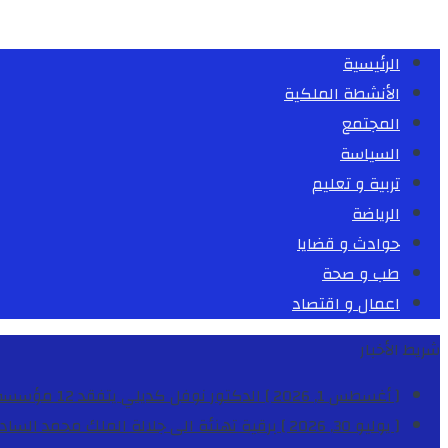
الرئيسية
الأنشطة الملكية
المجتمع
السياسة
تربية و تعليم
الرياضة
حوادث و قضايا
طب و صحة
اعمال و اقتصاد
شريط الأخبار
[ أغسطس 1, 2026 ]
الدكتور نوفل كديلي يتفقد 12 مؤسسة تعليمية للإشراف على مراقبة الداخليات والمطاعم المدرسية بجهة الدار البيضاء-سطات
[ يوليو 30, 2026 ]
برقية تهنئة الى جلالة الملك محمد السا