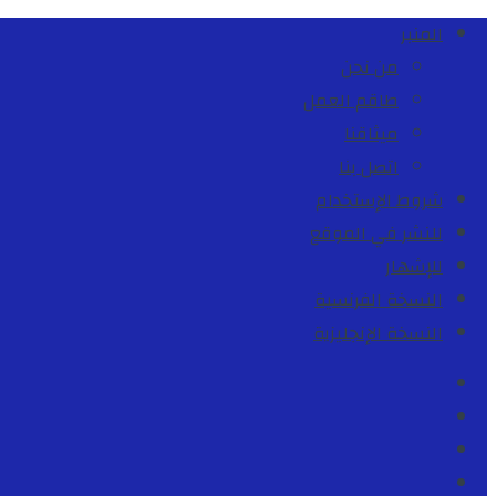
المنبر
من نحن
طاقم العمل
ميثاقنا
اتصل بنا
شروط الإستخدام
للنشر في الموقع
للإشهار
النسخة الفرنسية
النسخة الإنجليزية
Facebook
Youtube
Twitter
instagram