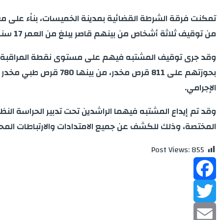
من توقيف ثلاثة أشخاص من بينهم قاصر يبلغ من العمر 17 سنة، للاشتباه في تورطهم في قضية تتعلق بحيازة وترويج المخدرات والمؤثرات العقلية.
وقد جرى توقيف المشتبه فيهم على مستوى نقطة المراقبة ال
الإجرامي.
وقد تم إيداع المشتبه فيهما الراشدين تحت تدبير الحراسة النظ
المختصة، وذلك للكشف عن جميع الامتدادات والارتباطات المحت
Post Views:
855
Facebook
Twitter