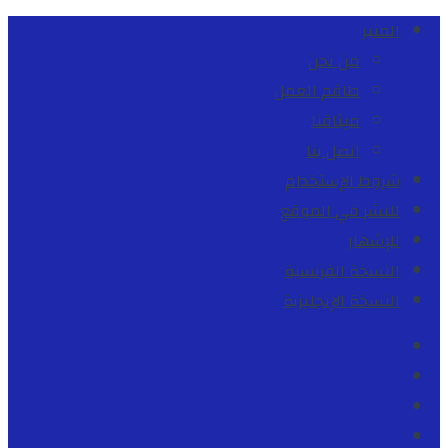
المنبر
من نحن
طاقم العمل
ميثاقنا
اتصل بنا
شروط الإستخدام
للنشر في الموقع
للإشهار
النسخة الفرنسية
النسخة الإنجليزية
Facebook
Youtube
Twitter
instagram