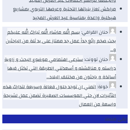
والجمعة مراسم احتفالات عيد العرش المجيد
مراكش تعزز بنياتها التحتية وعرضها التربوي بمشاريع
هيكلية واعدة بمناسبة عيد العرش المجيد
حنان القرافي:
بسم الله ماشاء الله تبارك الله عليكم
بحث ضخم رائع جداً عمل جد ممتاز على يد ثلة من الباحثين
و…
حنان توونت:
سترعى اهتمامي موضوع البحث و زاوية
دراسته و مناقشته.و أسعدتني الطريقة التي تكثل فيها
أساتذة و باحثون من مختلف البلاد…
خولة:
اتمني ان توجد حلول فعالة وسريعة لتدارك هذه
الثأثيرات لان حتي الموسسات الصغيرة تضمن عمل لشريحة
واسعة من العمال
ابقى متصلا