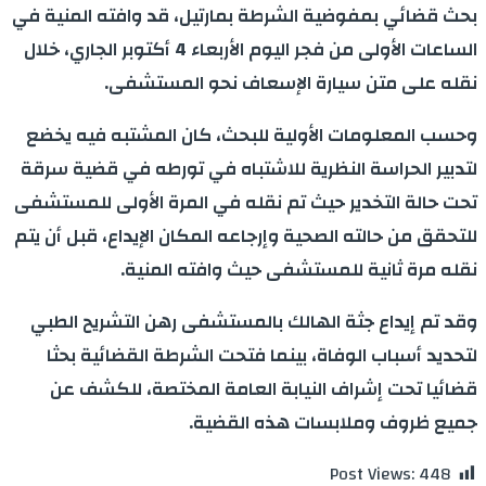
بحث قضائي بمفوضية الشرطة بمارتيل، قد وافته المنية في
الساعات الأولى من فجر اليوم الأربعاء 4 أكتوبر الجاري، خلال
نقله على متن سيارة الإسعاف نحو المستشفى.
وحسب المعلومات الأولية للبحث، كان المشتبه فيه يخضع
لتدبير الحراسة النظرية للاشتباه في تورطه في قضية سرقة
تحت حالة التخدير حيث تم نقله في المرة الأولى للمستشفى
للتحقق من حالته الصحية وإرجاعه المكان الإيداع، قبل أن يتم
نقله مرة ثانية للمستشفى حيث وافته المنية.
وقد تم إيداع جثة الهالك بالمستشفى رهن التشريح الطبي
لتحديد أسباب الوفاة، بينما فتحت الشرطة القضائية بحثا
قضائيا تحت إشراف النيابة العامة المختصة، للكشف عن
جميع ظروف وملابسات هذه القضية.
Post Views:
448