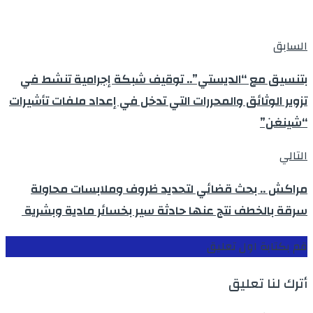
السابق
بتنسيق مع “الديستي”.. توقيف شبكة إجرامية تنشط في
تزوير الوثائق والمحررات التي تدخل في إعداد ملفات تأشيرات
“شينغن”
التالي
مراكش .. بحث قضائي لتحديد ظروف وملابسات محاولة
سرقة بالخطف نتج عنها حادثة سير بخسائر مادية وبشرية
قم بكتابة اول تعليق
أترك لنا تعليق