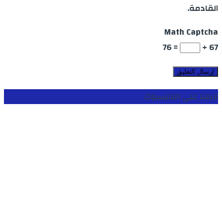
القادمة.
Math Captcha
= 76
67 +
تابعنا على الفايسبوك