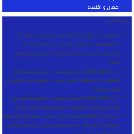
اعمال و اقتصاد
شريط الأخبار
[ أغسطس 1, 2026 ]
الدكتور نوفل كديلي يتفقد 12
مؤسسة تعليمية للإشراف على مراقبة الداخليات
والمطاعم المدرسية بجهة الدار البيضاء-سطات
طب و
صحة
[ يوليو 30, 2026 ]
برقية تهنئة الى جلالة الملك محمد
السادس من الدكتور رضوان غنيمي بمناسبة عيد العرش
المجيد
الاخبار
[ يوليو 30, 2026 ]
الخطاب الملكي .. “فلسفة السيادة
الإيجابية وجدلية الاستقرار والديناميكية”
كتاب و اراء
[ يوليو 29, 2026 ]
الدكتور نوفل كديلي يتفقد 39 مؤسسة
تعليمية بجهة الدار البيضاء-سطات خلال الموسم الدراسي
2025-2026
طب و صحة