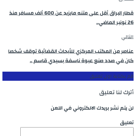
قطار البراق أقل على متنه مايزيد عن 600 ألف مسافر منذ
26 نونبر الماضي..
التالي
عناصر من المكتب المركزي للأبحاث القضائية توقف شخصا
كان في صدد صنع عبوة ناسفة بسيدي قاسم ..
قم بكتابة اول تعليق
أترك لنا تعليق
لن يتم نشر بريدك الالكتروني في اللعن
تعليق