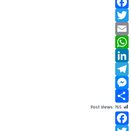
Facebook
Twitter
Email
WhatsApp
LinkedIn
Telegram
Messenger
Post Views:
765
Share