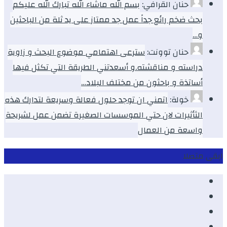
حنان القرافي:
بسم الله ماشاء الله تبارك الله عليكم
بحث ضخم رائع جداً عمل جد ممتاز على يد ثلة من الباحثين
و…
حنان توونت:
سترعى اهتمامي موضوع البحث و زاوية
دراسته و مناقشته.و أسعدتني الطريقة التي تكثل فيها
أساتذة و باحثون من مختلف البلاد…
خولة:
اتمني ان توجد حلول فعالة وسريعة لتدارك هذه
الثأثيرات لان حتي الموسسات الصغيرة تضمن عمل لشريحة
واسعة من العمال
ابقى متصلا
Facebook
Youtube
Twitter