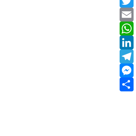
Facebook
Twitter
Email
WhatsApp
LinkedIn
Telegram
Messenger
Share