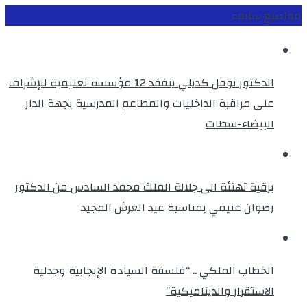
مواضيع سابقة
الدكتور نوفل كديلي يتفقد 12 مؤسسة تعليمية للإشراف
على مراقبة الداخليات والمطاعم المدرسية بجهة الدار
البيضاء-سطات
برقية تهنئة الى جلالة الملك محمد السادس من الدكتور
رضوان غنيمي بمناسبة عيد العرش المجيد
الخطاب الملكي .. “فلسفة السيادة الإيجابية وجدلية
الاستقرار والديناميكية”