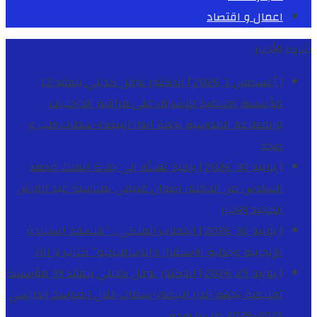
اعمال و اقتصاد
شريط الأخبار
[ أغسطس 1, 2026 ]
الدكتور نوفل كديلي يتفقد 12
مؤسسة تعليمية للإشراف على مراقبة الداخليات
والمطاعم المدرسية بجهة الدار البيضاء-سطات
طب و
صحة
[ يوليو 30, 2026 ]
برقية تهنئة الى جلالة الملك محمد
السادس من الدكتور رضوان غنيمي بمناسبة عيد العرش
المجيد
الاخبار
[ يوليو 30, 2026 ]
الخطاب الملكي .. “فلسفة السيادة
الإيجابية وجدلية الاستقرار والديناميكية”
كتاب و اراء
[ يوليو 29, 2026 ]
الدكتور نوفل كديلي يتفقد 39 مؤسسة
تعليمية بجهة الدار البيضاء-سطات خلال الموسم الدراسي
2025-2026
طب و صحة