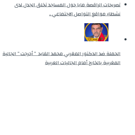
تصريحات الراقصة مايا حول المساجد تخلق الجدل لدى
نشطاء مواقع التواصل الاجتماعي ..
الحملة ضد الدكتور المغربي محمد الفايد ” أحرجت ” الجالية
المغربية بالخارج أمام الجاليات العربية