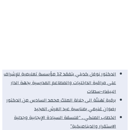
الدكتور نوفل كديلي يتفقد 12 مؤسسة تعليمية للإشراف
على مراقبة الداخليات والمطاعم المدرسية بجهة الدار
البيضاء-سطات
برقية تهنئة الى جلالة الملك محمد السادس من الدكتور
رضوان غنيمي بمناسبة عيد العرش المجيد
الخطاب الملكي .. “فلسفة السيادة الإيجابية وجدلية
الاستقرار والديناميكية”