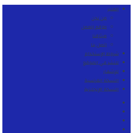
المنبر
من نحن
طاقم العمل
ميثاقنا
اتصل بنا
شروط الإستخدام
للنشر في الموقع
للإشهار
النسخة الفرنسية
النسخة الإنجليزية
Facebook
Youtube
Twitter
instagram