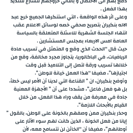
دفع بهم الى الاحتقان و بالتالي خروجهم للشارع للتنديد
e
بهذا الفعل .
g
a
I
p
r
o
وعلى اثر هذه الواقعة ، التي استنكرها الجميع خرج عبد
e
m
n
p
k
الاله بنكيران بتصريح صحفي خصه لوسائل الاعلام عقب
انتهاء الجلسة الشهرية للاسئلة المتعلقة بالسياسة
r
العامة امس الاربعاء بمجلس المستشارين .
حيث قال “الحدث الذي وقع و المتمثل في تسريب مادة
الرياضيات، في الباكالوريا، يتجاوز مجرد مخالفة، وقع من
خلالها تسريب ورقة لتصل إلى التلاميذ قبل وقت
اجتيازها”، مضيفا “هذا العمل خيانة للوطن”.
وأوضح بنكيران، ان ” القناعة التي لدينا أن الأمر ليس خطأ،
بل هو فعل فاعل”، مشددا على أن ” الأجهزة المعنية
جادة في معرفة من يقف وراء هذا الفعل، من خلال
القيام بالأبحاث اللازمة”.
وحذر بنكيران ممن وصفهم بالخونة على الوطن، بالقول ”
إيانا من فعل الخونة ، الذين كانت لهم سوء الآثار على
أوطانهم”، مضيفا أن “الخائن لن نتسامح معه، لأن