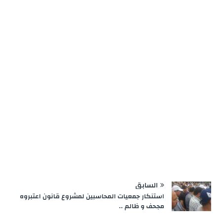
e
m
n
p
k
r
السابق
استنكار جمعيات المحاسبين لمشروع قانون اعتبروه
مجحف و ظالم ..