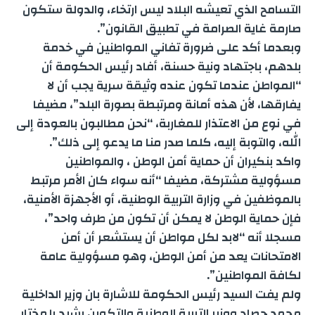
التسامح الذي تعيشه البلاد ليس ارتخاء، والدولة ستكون
صارمة غاية الصرامة في تطبيق القانون”.
وبعدما أكد على ضرورة تفاني المواطنين في خدمة
بلدهم، باجتهاد ونية حسنة، أفاد رئيس الحكومة أن
“المواطن عندما تكون عنده وثيقة سرية يجب أن لا
يفارقها، لأن هذه أمانة ومرتبطة بصورة البلد”، مضيفا
في نوع من الاعتذار للمغاربة، “نحن مطالبون بالعودة إلى
الله، والتوبة إليه، كلما صدر منا ما يدعو إلى ذلك”.
واكد بنكيران أن حماية أمن الوطن ، والمواطنين
مسؤولية مشتركة، مضيفا “أنه سواء كان الأمر مرتبط
بالموظفين في وزارة التربية الوطنية، أو الأجهزة الأمنية،
فإن حماية الوطن لا يمكن أن تكون من طرف واحد”،
مسجلا أنه “لابد لكل مواطن أن يستشعر أن أمن
الامتحانات يعد من أمن الوطن، وهو مسؤولية عامة
لكافة المواطنين”.
ولم يفت السيد رئيس الحكومة للاشارة بان وزير الداخلية
محمد حصاد ووزير التربية الوطنية والتكوين رشيد بلمختار