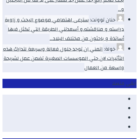
و…
حنان توونت:
سترعى اهتمامي موضوع البحث و زاوية
دراسته و مناقشته.و أسعدتني الطريقة التي تكثل فيها
أساتذة و باحثون من مختلف البلاد…
خولة:
اتمني ان توجد حلول فعالة وسريعة لتدارك هذه
الثأثيرات لان حتي الموسسات الصغيرة تضمن عمل لشريحة
واسعة من العمال
ابقى متصلا
Facebook
Youtube
Twitter
instagram