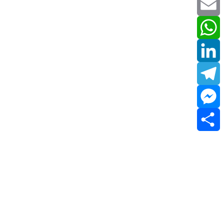
Twitter
Email
WhatsApp
LinkedIn
Telegram
Messenger
Share