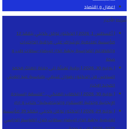
اعمال و اقتصاد
شريط الأخبار
[ أغسطس 1, 2026 ]
الدكتور نوفل كديلي يتفقد 12
مؤسسة تعليمية للإشراف على مراقبة الداخليات
والمطاعم المدرسية بجهة الدار البيضاء-سطات
طب و
صحة
[ يوليو 30, 2026 ]
برقية تهنئة الى جلالة الملك محمد
السادس من الدكتور رضوان غنيمي بمناسبة عيد العرش
المجيد
الاخبار
[ يوليو 30, 2026 ]
الخطاب الملكي .. “فلسفة السيادة
الإيجابية وجدلية الاستقرار والديناميكية”
كتاب و اراء
[ يوليو 29, 2026 ]
الدكتور نوفل كديلي يتفقد 39 مؤسسة
تعليمية بجهة الدار البيضاء-سطات خلال الموسم الدراسي
2025-2026
طب و صحة