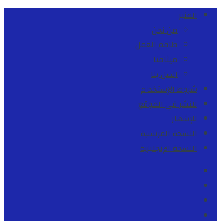
المنبر
من نحن
طاقم العمل
ميثاقنا
اتصل بنا
شروط الإستخدام
للنشر في الموقع
للإشهار
النسخة الفرنسية
النسخة الإنجليزية
Facebook
Youtube
Twitter
instagram