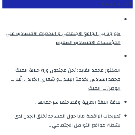
الأكثر مشاهدة
كورونا بين الواقع الاجتماعي و التحديات الاقتصادية على
المؤسسات الاقتصادية الصغيرة
الدكتور محمد الفايد : نحن مجندون وراء جلالة الملك
محمد السادس لخدمة البلاد …و شعاري الخالد ، الله ــ
الوطن ــ الملك
بلاغة اللغة العربية وفصاحتها سر جمالها ..
تصريحات الراقصة مايا حول المساجد تخلق الجدل لدى
نشطاء مواقع التواصل الاجتماعي ..