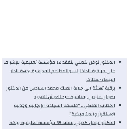
الدكتور نوفل كديلي يتفقد 12 مؤسسة تعليمية للإشراف
على مراقبة الداخليات والمطاعم المدرسية بجهة الدار
البيضاء-سطات
برقية تهنئة الى جلالة الملك محمد السادس من الدكتور
رضوان غنيمي بمناسبة عيد العرش المجيد
الخطاب الملكي .. “فلسفة السيادة الإيجابية وجدلية
الاستقرار والديناميكية”
الدكتور نوفل كديلي يتفقد 39 مؤسسة تعليمية بجهة