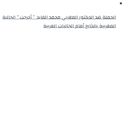
الحملة ضد الدكتور المغربي محمد الفايد ” أحرجت ” الجالية
المغربية بالخارج أمام الجاليات العربية