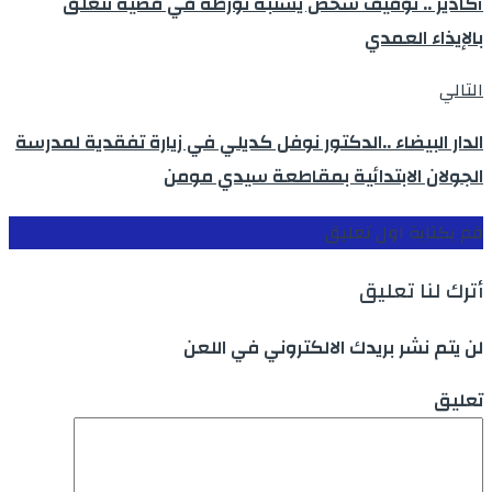
أكادير .. توقيف شخص يشتبه تورطه في قضية تتعلق
بالإيذاء العمدي
التالي
الدار البيضاء ..الدكتور نوفل كديلي في زيارة تفقدية لمدرسة
الجولان الابتدائية بمقاطعة سيدي مومن
قم بكتابة اول تعليق
أترك لنا تعليق
لن يتم نشر بريدك الالكتروني في اللعن
تعليق