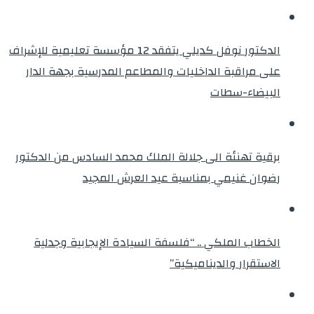
الدكتور نوفل كديلي يتفقد 12 مؤسسة تعليمية للإشراف
على مراقبة الداخليات والمطاعم المدرسية بجهة الدار
البيضاء-سطات
برقية تهنئة الى جلالة الملك محمد السادس من الدكتور
رضوان غنيمي بمناسبة عيد العرش المجيد
الخطاب الملكي .. “فلسفة السيادة الإيجابية وجدلية
الاستقرار والديناميكية”