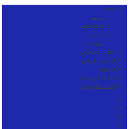
المنبر
من نحن
طاقم العمل
ميثاقنا
اتصل بنا
شروط الإستخدام
للنشر في الموقع
للإشهار
النسخة الفرنسية
النسخة الإنجليزية
Facebook
Youtube
Twitter
instagram