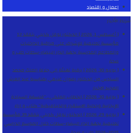
اعمال و اقتصاد
شريط الأخبار
[ أغسطس 1, 2026 ]
الدكتور نوفل كديلي يتفقد 12
مؤسسة تعليمية للإشراف على مراقبة الداخليات
والمطاعم المدرسية بجهة الدار البيضاء-سطات
طب و
صحة
[ يوليو 30, 2026 ]
برقية تهنئة الى جلالة الملك محمد
السادس من الدكتور رضوان غنيمي بمناسبة عيد العرش
المجيد
الاخبار
[ يوليو 30, 2026 ]
الخطاب الملكي .. “فلسفة السيادة
الإيجابية وجدلية الاستقرار والديناميكية”
كتاب و اراء
[ يوليو 29, 2026 ]
الدكتور نوفل كديلي يتفقد 39 مؤسسة
تعليمية بجهة الدار البيضاء-سطات خلال الموسم الدراسي
2025-2026
طب و صحة