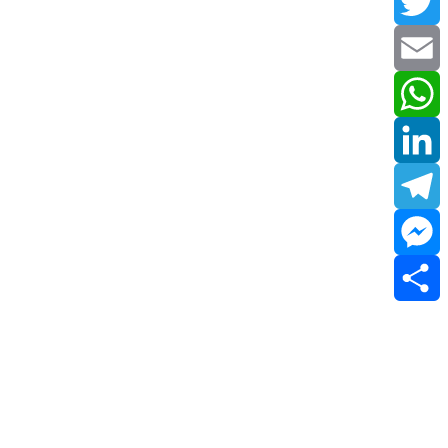
Facebook
Twitter
Email
WhatsApp
LinkedIn
Telegram
Messenger
Share