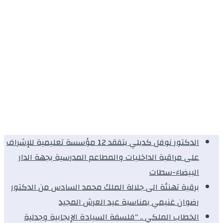
الدكتور نوفل كديلي يتفقد 12 مؤسسة تعليمية للإشراف
على مراقبة الداخليات والمطاعم المدرسية بجهة الدار
البيضاء-سطات
برقية تهنئة الى جلالة الملك محمد السادس من الدكتور
رضوان غنيمي بمناسبة عيد العرش المجيد
الخطاب الملكي .. “فلسفة السيادة الإيجابية وجدلية