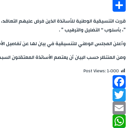
Messenger
Share
قررت التنسيقية الوطنية للأساتذة الذين فرض عليهم التعاقد، 
”، بأسلوب “ التضليل والترهيب ” .
وأعلن المجلس الوطني للتنسيقية في بيان لها عن تفاصيل الأسبوع الإحتجاجي ال
ومن المنتظر حسب البيان أن يعتصم الأساتذة المعتقلون السبت المقبل 23 مارس، أمام مقر البرلمان والمبيت، تزامناً مع ذكرى احتجاجات 3
Post Views:
1٬000
Facebook
Twitter
Email