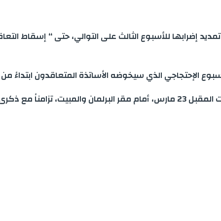
تمديد إضرابها للأسبوع الثالث على التوالي، حتى “ إسقاط التع
ذي سيخوضه الأساتذة المتعاقدون ابتداءً من يوم غد الإثنين 17 مارس، إلى يوم
2 مارس التلاميذية .