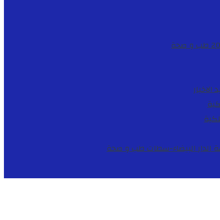
طب و صحة
د
الاخبار
كية
لكية
طب و صحة