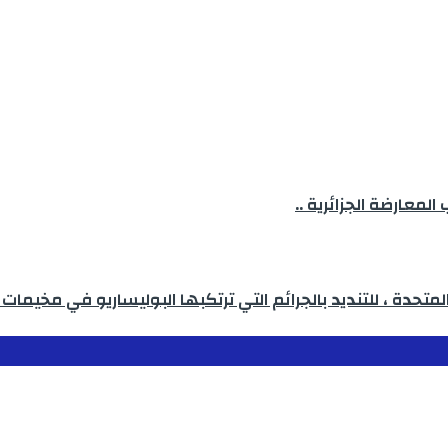
لمعارضة الجزائرية ..
متحدة ، للتنديد بالجرائم التي ترتكبها البوليساريو في مخيمات 