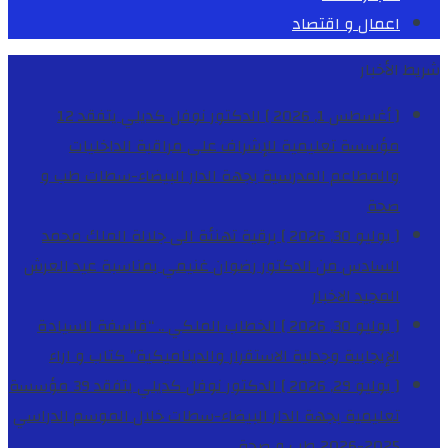
اعمال و اقتصاد
شريط الأخبار
[ أغسطس 1, 2026 ]
الدكتور نوفل كديلي يتفقد 12
مؤسسة تعليمية للإشراف على مراقبة الداخليات
والمطاعم المدرسية بجهة الدار البيضاء-سطات
طب و
صحة
[ يوليو 30, 2026 ]
برقية تهنئة الى جلالة الملك محمد
السادس من الدكتور رضوان غنيمي بمناسبة عيد العرش
المجيد
الاخبار
[ يوليو 30, 2026 ]
الخطاب الملكي .. “فلسفة السيادة
الإيجابية وجدلية الاستقرار والديناميكية”
كتاب و اراء
[ يوليو 29, 2026 ]
الدكتور نوفل كديلي يتفقد 39 مؤسسة
تعليمية بجهة الدار البيضاء-سطات خلال الموسم الدراسي
2025-2026
طب و صحة