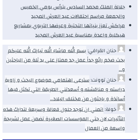
جلالة الملك محمد السادس يترأس يومي الخميس
والجمعة مراسم احتفالات عيد العرش المجيد
مراكش تعزز بنياتها التحتية وعرضها التربوي بمشاريع
هيكلية واعدة بمناسبة عيد العرش المجيد
حنان القرافي:
بسم الله ماشاء الله تبارك الله عليكم
بحث ضخم رائع جداً عمل جد ممتاز على يد ثلة من الباحثين
و…
حنان توونت:
سترعى اهتمامي موضوع البحث و زاوية
دراسته و مناقشته.و أسعدتني الطريقة التي تكثل فيها
أساتذة و باحثون من مختلف البلاد…
خولة:
اتمني ان توجد حلول فعالة وسريعة لتدارك هذه
الثأثيرات لان حتي الموسسات الصغيرة تضمن عمل لشريحة
واسعة من العمال