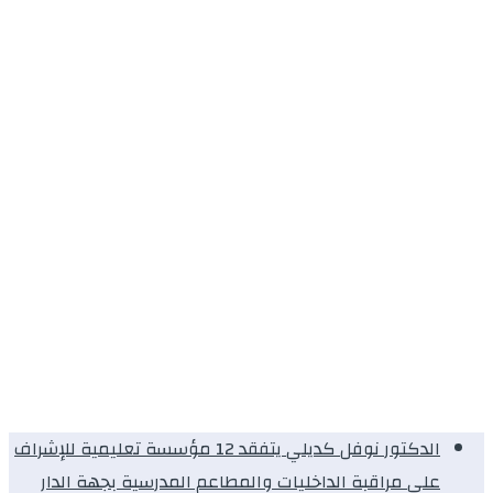
الدكتور نوفل كديلي يتفقد 12 مؤسسة تعليمية للإشراف
على مراقبة الداخليات والمطاعم المدرسية بجهة الدار