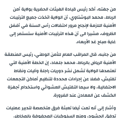
من جهته، أكد رئيس قيادة الهيئات الحضرية بولاية أمن
الرباط، محمد البوشتاوي، أن الولاية اتخذت جميع الترتيبات
الأمنية اللازمة لإنجاح مرور احتفالات رأس السنة في أفضل
الظروف، مشيرا الى أن هذه الترتيبات الأمنية ستستمر إلى
غاية صباح غد الأربعاء.
من جانبه، قال المراقب العام للأمن الوطني، رئيس المنطقة
الأمنية الرياض بالرباط، محمد جلماد، إن الخطة الأمنية التي
تعتمدها الولاية تشمل نشر دوريات راجلة وآليات ونقاط
تفتيش، فضلا عن إجراءات محددة لتنظيم أماكن التجمعات
الاحتفالية، ولا سيما التفتيش العشوائي واستخدام أجهزة
الكشف عن المعادن عند الضرورة.
وأشار إلى أنه تمت أيضا تعبئة فرق متخصصة لتدبير عمليات
تدفق الحشود، ومنع السلوكيات المحفوفة بالمخاطر،