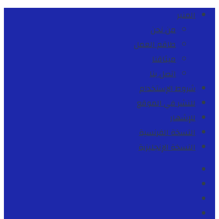
المنبر
من نحن
طاقم العمل
ميثاقنا
اتصل بنا
شروط الإستخدام
للنشر في الموقع
للإشهار
النسخة الفرنسية
النسخة الإنجليزية
Facebook
Youtube
Twitter
instagram