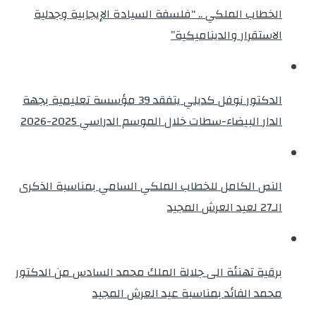
الخطاب الملكي .. “فلسفة السيادة الإيجابية وجدلية
الاستقرار والديناميكية”
الدكتور نوفل كديلي يتفقد 39 مؤسسة تعليمية بجهة
الدار البيضاء-سطات خلال الموسم الدراسي 2025-2026
النص الكامل للخطاب الملكي السامي بمناسبة الذكرى
الـ27 لعيد العرش المجيد
برقية تهنئة الى جلالة الملك محمد السادس من الدكتور
محمد الفائد بمناسبة عيد العرش المجيد