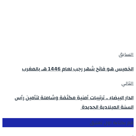
السابق
الخميس هو فاتح شهر رجب لعام 1446 هـ بالمغرب
التالي
الدار البيضاء .. ترتيبات أمنية مكثفة وشاملة لتأمين رأس
السنة الميلادية الجديدة
قم بكتابة اول تعليق