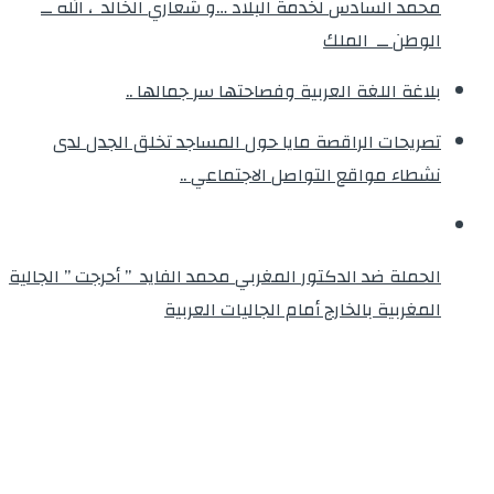
محمد السادس لخدمة البلاد …و شعاري الخالد ، الله ــ
الوطن ــ الملك
بلاغة اللغة العربية وفصاحتها سر جمالها ..
تصريحات الراقصة مايا حول المساجد تخلق الجدل لدى
نشطاء مواقع التواصل الاجتماعي ..
الحملة ضد الدكتور المغربي محمد الفايد ” أحرجت ” الجالية
المغربية بالخارج أمام الجاليات العربية