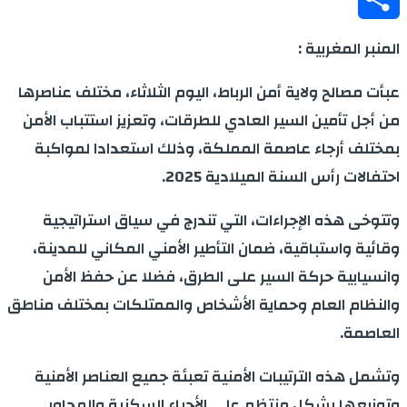
Share
المنبر المغربية :
عبأت مصالح ولاية أمن الرباط، اليوم الثلاثاء، مختلف عناصرها
من أجل تأمين السير العادي للطرقات، وتعزيز استتباب الأمن
بمختلف أرجاء عاصمة المملكة، وذلك استعدادا لمواكبة
احتفالات رأس السنة الميلادية 2025.
وتتوخى هذه الإجراءات، التي تندرج في سياق استراتيجية
وقائية واستباقية، ضمان التأطير الأمني المكاني للمدينة،
وانسيابية حركة السير على الطرق، فضلا عن حفظ الأمن
والنظام العام وحماية الأشخاص والممتلكات بمختلف مناطق
العاصمة.
وتشمل هذه الترتيبات الأمنية تعبئة جميع العناصر الأمنية
وتوزيعها بشكل منتظم على الأحياء السكنية والمحاور