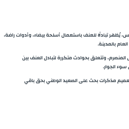
يُظهر تبادلًا للعنف باستعمال أسلحة بيضاء، وأدوات راضة،
عام بالمدينة.
فقد أظهرت التحريات، أن القضية قيد المعالجة من قبل مصالح الأمن الوطني بمدينة الجديدة منذ 30 مارس المنصرم، وتتعلق بحوادث متكررة لتبادل العنف بين
سوء الجوار.
تعميم مذكرات بحث على الصعيد الوطني بحق باقي