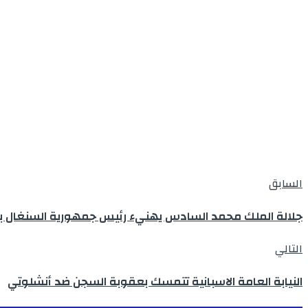
السابق
جلالة الملك محمد السادس يهنيء رئيس جمهورية السنغال بمناسبة احتف
التالي
النيابة العامة الاسبانية تتمسك بعقوبة السجن ضد أنشلوتي