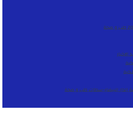
طب و صحة
د
الاخبار
كية
لكية
طب و صحة