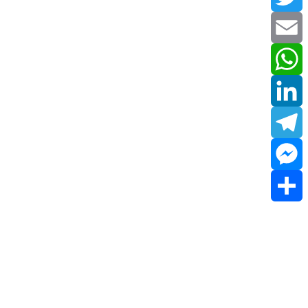
Twitter
Email
WhatsApp
LinkedIn
Telegram
Messenger
Share