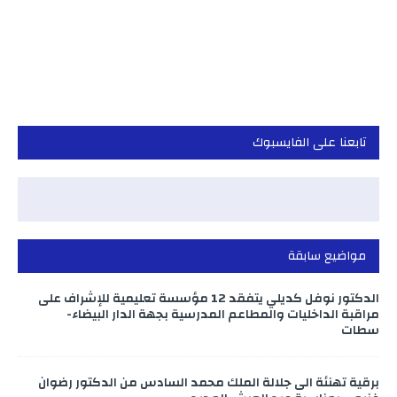
تابعنا على الفايسبوك
مواضيع سابقة
الدكتور نوفل كديلي يتفقد 12 مؤسسة تعليمية للإشراف على
مراقبة الداخليات والمطاعم المدرسية بجهة الدار البيضاء-
سطات
برقية تهنئة الى جلالة الملك محمد السادس من الدكتور رضوان