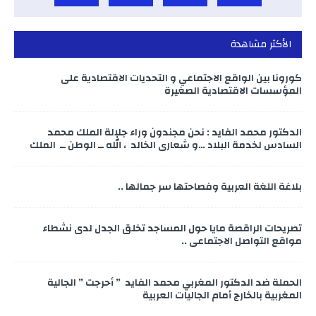
الأكثر مشاهدة
كورونا بين الواقع الاجتماعي و التحديات الاقتصادية على
المؤسسات الاقتصادية الصغيرة
الدكتور محمد الفايد : نحن مجندون وراء جلالة الملك محمد
السادس لخدمة البلاد …و شعاري الخالد ، الله ــ الوطن ــ الملك
بلاغة اللغة العربية وفصاحتها سر جمالها ..
تصريحات الراقصة مايا حول المساجد تخلق الجدل لدى نشطاء
مواقع التواصل الاجتماعي ..
الحملة ضد الدكتور المغربي محمد الفايد ” أحرجت ” الجالية
المغربية بالخارج أمام الجاليات العربية