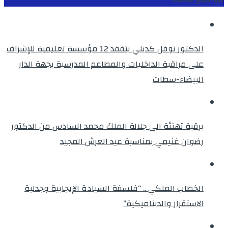
الدكتور نوفل كديلي يتفقد 12 مؤسسة تعليمية للإشراف
على مراقبة الداخليات والمطاعم المدرسية بجهة الدار
البيضاء-سطات
برقية تهنئة الى جلالة الملك محمد السادس من الدكتور
رضوان غنيمي بمناسبة عيد العرش المجيد
الخطاب الملكي .. “فلسفة السيادة الإيجابية وجدلية
الاستقرار والديناميكية”