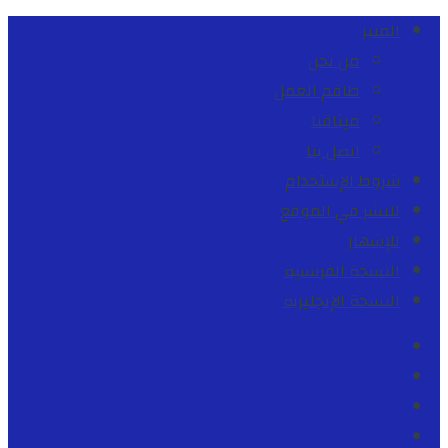
المنبر
من نحن
طاقم العمل
ميثاقنا
اتصل بنا
شروط الإستخدام
للنشر في الموقع
للإشهار
النسخة الفرنسية
النسخة الإنجليزية
Facebook
Youtube
Twitter
instagram