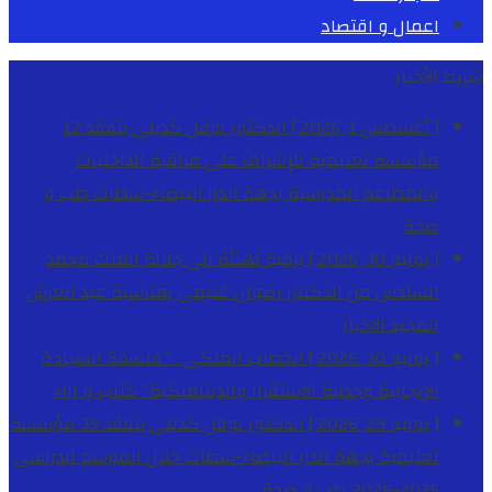
اعمال و اقتصاد
شريط الأخبار
[ أغسطس 1, 2026 ]
الدكتور نوفل كديلي يتفقد 12
مؤسسة تعليمية للإشراف على مراقبة الداخليات
والمطاعم المدرسية بجهة الدار البيضاء-سطات
طب و
صحة
[ يوليو 30, 2026 ]
برقية تهنئة الى جلالة الملك محمد
السادس من الدكتور رضوان غنيمي بمناسبة عيد العرش
المجيد
الاخبار
[ يوليو 30, 2026 ]
الخطاب الملكي .. “فلسفة السيادة
الإيجابية وجدلية الاستقرار والديناميكية”
كتاب و اراء
[ يوليو 29, 2026 ]
الدكتور نوفل كديلي يتفقد 39 مؤسسة
تعليمية بجهة الدار البيضاء-سطات خلال الموسم الدراسي
2025-2026
طب و صحة