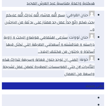
هيكلية واعدة بمناسبة عيد العرش المجيد
حنان القرافي:
بسم الله ماشاء الله تبارك الله عليكم
بحث ضخم رائع جداً عمل جد ممتاز على يد ثلة من الباحثين
و…
حنان توونت:
سترعى اهتمامي موضوع البحث و زاوية
دراسته و مناقشته.و أسعدتني الطريقة التي تكثل فيها
أساتذة و باحثون من مختلف البلاد…
خولة:
اتمني ان توجد حلول فعالة وسريعة لتدارك هذه
الثأثيرات لان حتي الموسسات الصغيرة تضمن عمل لشريحة
واسعة من العمال
ابقى متصلا
Facebook
Youtube