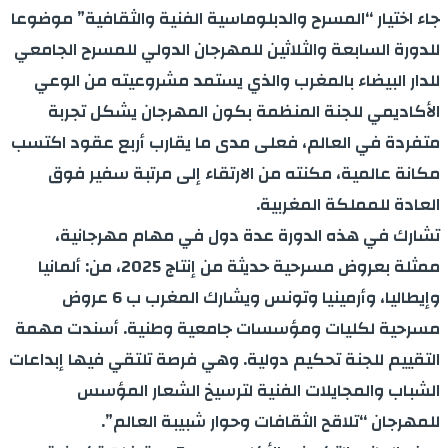
جاء اختيار “المسرح والدبلوماسية الفنية والثقافية” موضوعا
للدورة السابعة والثلاثين للمهرجان الدولي للمسرح الجامعي
للدار البيضاء بالمغرب والذي يستمد مشروعيته من الوعي
الأكاديمي للجنة المنظمة بكون المهرجان يشكل تجربة
متفردة في العالم، فعلى مدى ما يقارب أربع عقود اكتسب
مكانة عالمية، مكنته من الارتقاء إلى مرتبة سفير فوق
العادة للمملكة المغربية.
تشارك في هذه الدورة عدة دول في مهام مهرجانية،
ممثلة بعروض مسرحية حديثة من إنتاج 2025، من: ألمانيا
وإيطاليا، وأرمينيا وتونس ويشارك المغرب ب 6 عروض
مسرحية لكليات ومؤسسات جامعية وطنية. أسندت مهمة
التقييم للجنة تحكيم دولية. وهي فرصة تلتقي فيها إبداعات
الشباب والمجايلات الفنية لترسيخ الشعار المؤسس
للمهرجان “تلاقح الثقافات وحوار شبيبة العالم”.