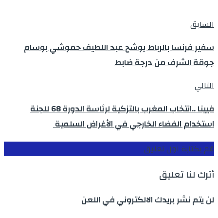
السابق
سفير فرنسا بالرباط يوشح عبد اللطيف حموشي بوسام
جوقة الشرف من درجة ضابط
التالي
فيينا ..انتخاب المغرب بالتزكية لرئاسة الدورة 68 للجنة
استخدام الفضاء الخارجي في الأغراض السلمية
قم بكتابة اول تعليق
أترك لنا تعليق
لن يتم نشر بريدك الالكتروني في اللعن