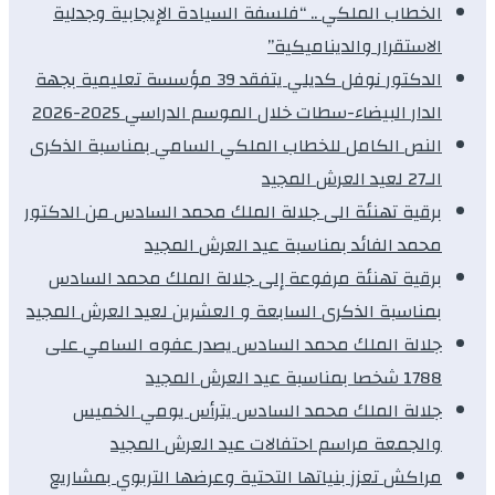
الخطاب الملكي .. “فلسفة السيادة الإيجابية وجدلية
الاستقرار والديناميكية”
الدكتور نوفل كديلي يتفقد 39 مؤسسة تعليمية بجهة
الدار البيضاء-سطات خلال الموسم الدراسي 2025-2026
النص الكامل للخطاب الملكي السامي بمناسبة الذكرى
الـ27 لعيد العرش المجيد
برقية تهنئة الى جلالة الملك محمد السادس من الدكتور
محمد الفائد بمناسبة عيد العرش المجيد
برقية تهنئة مرفوعة إلى جلالة الملك محمد السادس
بمناسبة الذكرى السابعة و العشرين لعيد العرش المجيد
جلالة الملك محمد السادس يصدر عفوه السامي على
1788 شخصا بمناسبة عيد العرش المجيد
جلالة الملك محمد السادس يترأس يومي الخميس
والجمعة مراسم احتفالات عيد العرش المجيد
مراكش تعزز بنياتها التحتية وعرضها التربوي بمشاريع