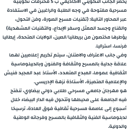
يحضر الجانب التكويني الأكاديمي ب 5 محترفات تكوينية
مسرحية مفتوحة في وجه الطلبة والراغبين في الاستفادة
عبر المحاور التالية: (تقنيات مسرح الصورة، وفن التحول،
والقناع وجسد الممثل وسفر الإبداع، والتقنيات المشهدية)
يؤطرها مختصون من بريطانيا/الصين، الولايات المتحدة، إيطاليا
فرنسا، استراليا.
وفي جانب الاعتراف والامتنان، سيتم تكريم إعلاميين لهما
علاقة جدلية بالمسرح والثقافة والفنون وبالديبلوماسية
الثقافية عموما، المبدع المتعدد، الأستاذ عبد المجيد فنيش
والإعلامية المتميزة، الأستاذة نزهة الإدريسي.
هو مهرجان جامعي مسرحي طلابي دولي بيضاوي، تنفتح
فيه الجامعة على محيطها وتتحول فيه الدار البيضاء خلال
أسبوع إلى عاصمة مسرحية ثقافية فوق العادة، ترسيخا
لدبلوماسية الفنية والثقافية بالمسرح وفرجاته الوطنية
والدولية.