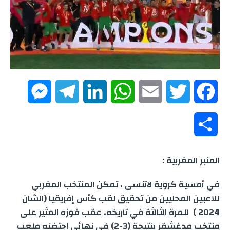
M
T
L
W
E
T
F
e
e
i
h
m
w
a
S
s
l
n
a
a
i
c
h
المنبر المغربية :
s
e
k
t
i
t
e
a
في أمسية كروية لاتنسى ، تمكن المنتخب المغربي
e
g
e
s
l
t
b
r
للاعبين المحليين من تحقيق لقب كأس إفريقيا (الشان
n
r
d
A
e
o
2024 ) للمرة الثالثة في تاريخه، عقب فوزه المثير على
e
منتخب مدغشقر بنتيجة (3-2) في نهائي احتضنه ملعب