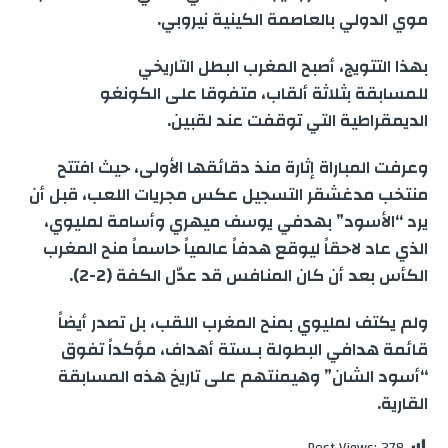
g
a
I
p
r
o
موي الدولي بالعاصمة الكينية نيروبي.
e
m
n
p
k
بهذا التتويج، أصبح المغرب البطل التاريخي
للمسابقة بثلاثة ألقاب، متفوقا على الكونغو
r
الديمقراطية التي توقفت عند لقبين.
وعرفت المباراة إثارة منذ دقائقها الأولى، حيث افتتح
منتخب مدغشقر التسجيل عكس مجريات اللعب، قبل أن
يرد “الأسود” بهدفي يوسف ميهري وأسامة لمليوي،
الذي عاد لاحقاً ليوقع هدفاً عالمياً حاسماً منح المغرب
الكأس بعد أن كان المنافس قد عدّل الكفة (2-2).
ولم يكتف لمليوي بمنح المغرب اللقب، بل تصدر أيضاً
قائمة هدافي البطولة بـستة أهداف، مؤكداً تفوق
“أسود الشان” وهيمنتهم على تاريخ هذه المسابقة
القارية.
Post Views:
278