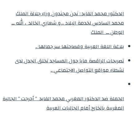
الدكتور محمد الفايد : نحن مجندون وراء جلالة الملك
محمد السادس لخدمة البلاد …و شعاري الخالد ، الله ــ
الوطن ــ الملك
بلاغة اللغة العربية وفصاحتها سر جمالها ..
تصريحات الراقصة مايا حول المساجد تخلق الجدل لدى
نشطاء مواقع التواصل الاجتماعي ..
الحملة ضد الدكتور المغربي محمد الفايد ” أحرجت ” الجالية
المغربية بالخارج أمام الجاليات العربية