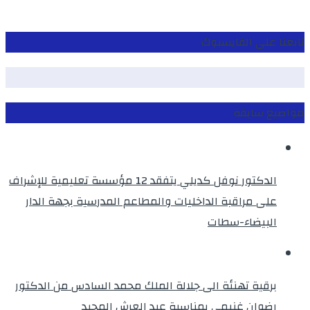
تابعنا على الفايسبوك
مواضيع سابقة
الدكتور نوفل كديلي يتفقد 12 مؤسسة تعليمية للإشراف
على مراقبة الداخليات والمطاعم المدرسية بجهة الدار
البيضاء-سطات
برقية تهنئة الى جلالة الملك محمد السادس من الدكتور
رضوان غنيمي بمناسبة عيد العرش المجيد