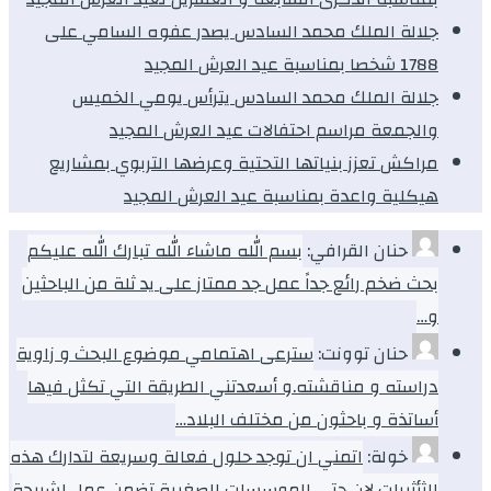
جلالة الملك محمد السادس يصدر عفوه السامي على
1788 شخصا بمناسبة عيد العرش المجيد
جلالة الملك محمد السادس يترأس يومي الخميس
والجمعة مراسم احتفالات عيد العرش المجيد
مراكش تعزز بنياتها التحتية وعرضها التربوي بمشاريع
هيكلية واعدة بمناسبة عيد العرش المجيد
حنان القرافي:
بسم الله ماشاء الله تبارك الله عليكم
بحث ضخم رائع جداً عمل جد ممتاز على يد ثلة من الباحثين
و…
حنان توونت:
سترعى اهتمامي موضوع البحث و زاوية
دراسته و مناقشته.و أسعدتني الطريقة التي تكثل فيها
أساتذة و باحثون من مختلف البلاد…
خولة:
اتمني ان توجد حلول فعالة وسريعة لتدارك هذه
الثأثيرات لان حتي الموسسات الصغيرة تضمن عمل لشريحة