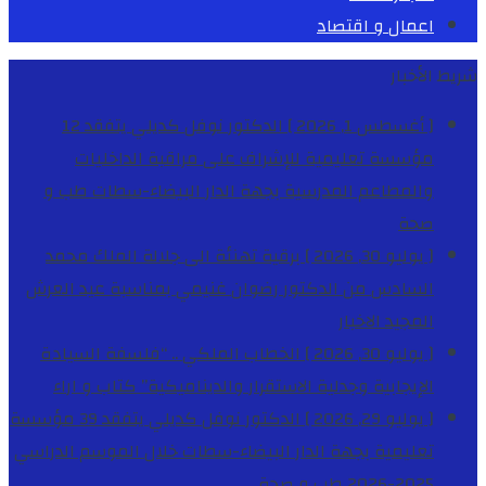
اعمال و اقتصاد
شريط الأخبار
[ أغسطس 1, 2026 ]
الدكتور نوفل كديلي يتفقد 12
مؤسسة تعليمية للإشراف على مراقبة الداخليات
والمطاعم المدرسية بجهة الدار البيضاء-سطات
طب و
صحة
[ يوليو 30, 2026 ]
برقية تهنئة الى جلالة الملك محمد
السادس من الدكتور رضوان غنيمي بمناسبة عيد العرش
المجيد
الاخبار
[ يوليو 30, 2026 ]
الخطاب الملكي .. “فلسفة السيادة
الإيجابية وجدلية الاستقرار والديناميكية”
كتاب و اراء
[ يوليو 29, 2026 ]
الدكتور نوفل كديلي يتفقد 39 مؤسسة
تعليمية بجهة الدار البيضاء-سطات خلال الموسم الدراسي
2025-2026
طب و صحة