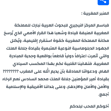
Share
المنبر المغربية :
فباسم المركز النيجيري للبحوث العربية نبارك للمملكة
المغربية المنيفة قيادة وشعبا هذا القرار الأممي الذي يُرسخ
مكانة المملكة المغربية كقوة استقرار إقليمية، ويُكلل
الجهود الدبلوماسية النوعية المتبصرة بقيادة جلالة الملك
والتي أثمرت اعترافاً دولياً قاطعاً بواقعية وجدية المبادرة
المغربية. فتهانينا القلبية لكم بهذا المكسب السيادي
الهام. ودعواتنا الصادقة بأن يديم الله على المغرب ????????
بقيادة أمير المؤمنين جلالة الملك محمد السادس نعم الرخاء
والأمن والأمان والازدهار. وعلى بلداننا الأفريقية والإسلامية
أجمع.
أخوكم المحب لبلدكم