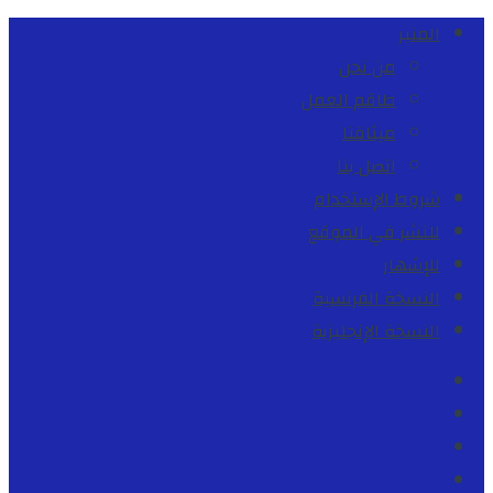
المنبر
من نحن
طاقم العمل
ميثاقنا
اتصل بنا
شروط الإستخدام
للنشر في الموقع
للإشهار
النسخة الفرنسية
النسخة الإنجليزية
Facebook
Youtube
Twitter
instagram