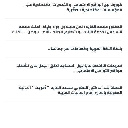
كورونا بين الواقع الاجتماعي و التحديات الاقتصادية على
المؤسسات الاقتصادية الصغيرة
الدكتور محمد الفايد : نحن مجندون وراء جلالة الملك محمد
السادس لخدمة البلاد …و شعاري الخالد ، الله ــ الوطن ــ الملك
بلاغة اللغة العربية وفصاحتها سر جمالها ..
تصريحات الراقصة مايا حول المساجد تخلق الجدل لدى نشطاء
مواقع التواصل الاجتماعي ..
الحملة ضد الدكتور المغربي محمد الفايد ” أحرجت ” الجالية
المغربية بالخارج أمام الجاليات العربية