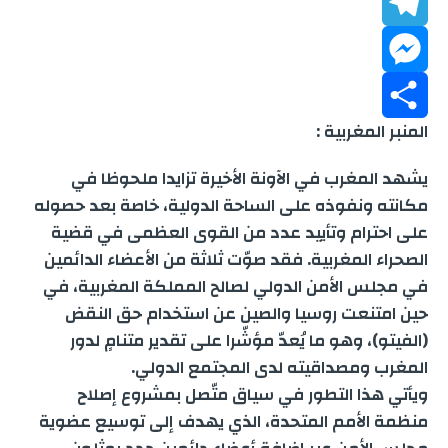
b
a
h
L
t
o
a
T
t
i
i
M
o
e
n
e
t
l
المنبر المغربية :
k
s
k
e
S
r
l
يشهد المغرب في الآونة الأخيرة تزايدا ملحوظا في
A
e
e
s
h
مكانته ونفوذه على الساحة الدولية، خاصة بعد حصوله
على احترام وتأييد عدد من القوى العظمى في قضية
p
d
g
s
a
الصحراء المغربية. فقد صوّت ثلاثة من الأعضاء الدائمين
p
e
r
r
I
في مجلس الأمن الدولي لصالح المملكة المغربية، في
حين امتنعت روسيا والصين عن استخدام حق النقض
n
a
n
e
(الفيتو)، وهو ما يُعدّ مؤشّرا على تقدير متنامٍ لدور
المغرب ومصداقيته لدى المجتمع الدولي.
m
g
ويأتي هذا التطور في سياق متّصل بمشروع إصلاح
e
منظمة الأمم المتحدة، الذي يهدف إلى توسيع عضوية