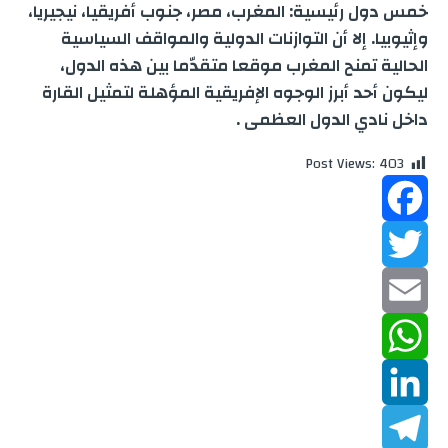
خمس دول رئيسية: المغرب، مصر، جنوب أفريقيا، نيجيريا،
وإثيوبيا. إلا أن التوازنات الدولية والمواقف السياسية
الحالية تمنح المغرب موقعا متقدّما بين هذه الدول،
ليكون أحد أبرز الوجوه الإفريقية المؤهلة لتمثيل القارة
داخل نادي الدول العظمى .
Post Views:
403
F
a
T
w
c
E
m
W
e
i
b
a
h
L
t