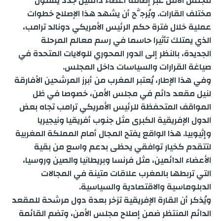
مجلس الأمن عبر إضافة أعضاء دائمين جدد يمثلون
r
مختلف القارات. ويُرجَّح أن يشهد هذا الإصلاح خطوات
عملية خلال فترة حكم الرئيس الأمريكي دونالد ترامب،
الذي يمتلك تأثيرا حاسما في رسم معالم المرحلة
الجديدة، بالنظر إلى الدور المحوري للولايات المتحدة في
صياغة القرارات والسياسات داخل المجلس.
وفي هذا الإطار، يُعتبر المغرب من أبرز المرشحين الأفارقة
لنيل مقعد دائم في مجلس الأمن، خصوصا في ظل
المواقف المتحفظة للرئيس الأمريكي ترامب تجاه بعض
الدول الإفريقية الكبرى مثل جنوب أفريقيا ونيجيريا
وإثيوبيا. هذا الواقع يفتح المجال أمام المملكة المغربية
لتتقدم كخيار توافقي يحظى بدعم واسع من بقية
الأعضاء الدائمين، مثل فرنسا وبريطانيا والصين وروسيا،
التي تربطها بالمغرب علاقات متينة في المجالات
الدبلوماسية والاقتصادية والسياسية.
ويُذكر أن القارة الإفريقية تزخر بعدة دول مرشحة للمقعد
الدائم المنتظر ضمن إصلاح مجلس الأمن، وتضم القائمة