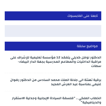
تابعنا على الفايسبوك
مواضيع سابقة
الدكتور نوفل كديلي يتفقد 12 مؤسسة تعليمية للإشراف على
مراقبة الداخليات والمطاعم المدرسية بجهة الدار البيضاء-
سطات
برقية تهنئة الى جلالة الملك محمد السادس من الدكتور رضوان
غنيمي بمناسبة عيد العرش المجيد
الخطاب الملكي .. “فلسفة السيادة الإيجابية وجدلية الاستقرار
والديناميكية”