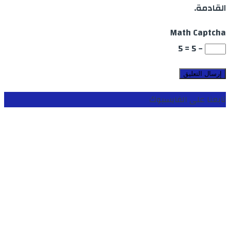
القادمة.
Math Captcha
− 5 = 5
تابعنا على الفايسبوك