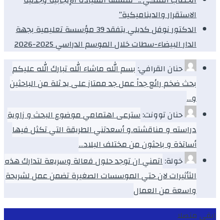
الاستقرار والديناميكية”
الدكتور نوفل كديلي يتفقد 39 مؤسسة تعليمية بجهة
الدار البيضاء-سطات خلال الموسم الدراسي 2025-2026
حنان القرافي:
بسم الله ماشاء الله تبارك الله عليكم
بحث ضخم رائع جداً عمل جد ممتاز على يد ثلة من الباحثين
و…
حنان توونت:
سترعى اهتمامي موضوع البحث و زاوية
دراسته و مناقشته.و أسعدتني الطريقة التي تكثل فيها
أساتذة و باحثون من مختلف البلاد…
خولة:
اتمني ان توجد حلول فعالة وسريعة لتدارك هذه
الثأثيرات لان حتي الموسسات الصغيرة تضمن عمل لشريحة
واسعة من العمال
ابقى متصلا