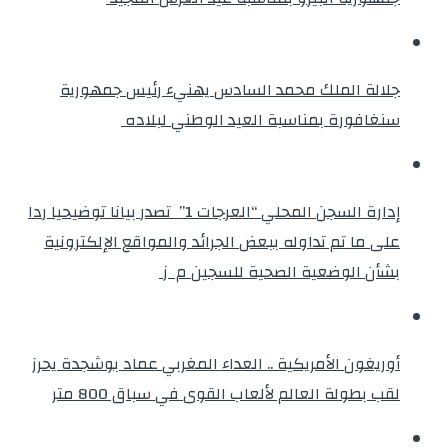
جلالة الملك محمد السادس يهنيء رئيس جمهورية
سنغافورة بمناسبة العيد الوطني لبلاده
إدارة السجن المحلي “العرجات 1” تصدر بيانا توضيحيا ردا
على ما تم تداوله ببعض الجرائد والمواقع الإلكترونية
بشأن الوضعية الصحية للسجين م ز
أوريغون الأمريكية .. العداء المغربي عماد بوشجدة يحرز
لقب بطولة العالم لألعاب القوى في سباق 800 متر