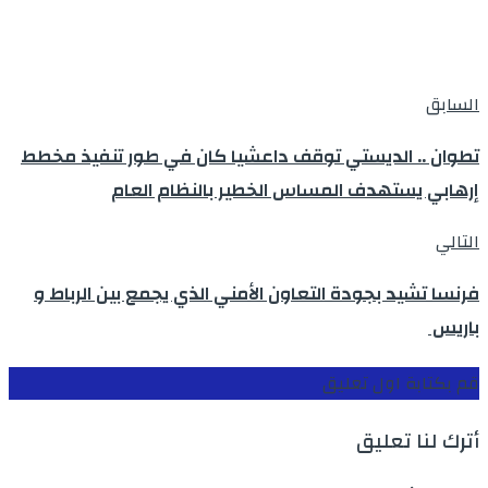
السابق
تطوان .. الديستي توقف داعشيا كان في طور تنفيذ مخطط
إرهابي يستهدف المساس الخطير بالنظام العام
التالي
فرنسا تشيد بجودة التعاون الأمني الذي يجمع بين الرباط و
باريس
قم بكتابة اول تعليق
أترك لنا تعليق