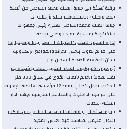
برقية تهنئة الى جلالة الملك محمد السادس من رئيسة
جمهورية البيرو بمناسبة عيد العرش المجيد
جلالة الملك محمد السادس يهنيء رئيس جمهورية
سنغافورة بمناسبة العيد الوطني لبلاده
إدارة السجن المحلي “العرجات 1” تصدر بيانا توضيحيا ردا
على ما تم تداوله ببعض الجرائد والمواقع الإلكترونية
بشأن الوضعية الصحية للسجين م ز
أوريغون الأمريكية .. العداء المغربي عماد بوشجدة يحرز
لقب بطولة العالم لألعاب القوى في سباق 800 متر
الدكتور نوفل كديلي يتفقد 12 مؤسسة تعليمية للإشراف
على مراقبة الداخليات والمطاعم المدرسية بجهة الدار
البيضاء-سطات
برقية تهنئة الى جلالة الملك محمد السادس من الدكتور
رضوان غنيمي بمناسبة عيد العرش المجيد
الخطاب الملكي .. “فلسفة السيادة الإيجابية وجدلية