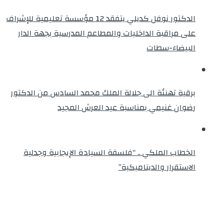
الدكتور نوفل كديلي يتفقد 12 مؤسسة تعليمية للإشراف
على مراقبة الداخليات والمطاعم المدرسية بجهة الدار
البيضاء-سطات
برقية تهنئة الى جلالة الملك محمد السادس من الدكتور
رضوان غنيمي بمناسبة عيد العرش المجيد
الخطاب الملكي .. “فلسفة السيادة الإيجابية وجدلية
الاستقرار والديناميكية”