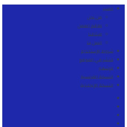
المنبر
من نحن
طاقم العمل
ميثاقنا
اتصل بنا
شروط الإستخدام
للنشر في الموقع
للإشهار
النسخة الفرنسية
النسخة الإنجليزية
Facebook
Youtube
Twitter
instagram