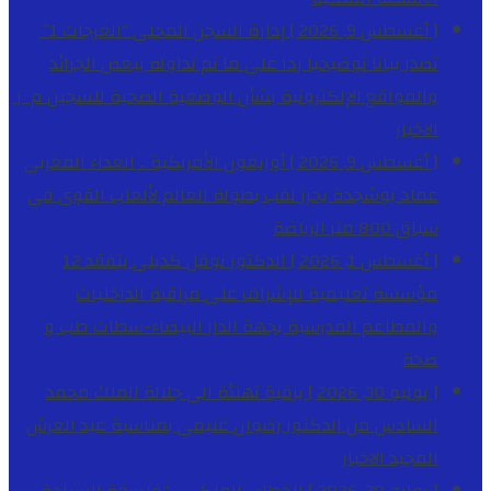
[ أغسطس 9, 2026 ]
إدارة السجن المحلي “العرجات 1”
تصدر بيانا توضيحيا ردا على ما تم تداوله ببعض الجرائد
والمواقع الإلكترونية بشأن الوضعية الصحية للسجين م ز
الاخبار
[ أغسطس 9, 2026 ]
أوريغون الأمريكية .. العداء المغربي
عماد بوشجدة يحرز لقب بطولة العالم لألعاب القوى في
سباق 800 متر
الرياضة
[ أغسطس 1, 2026 ]
الدكتور نوفل كديلي يتفقد 12
مؤسسة تعليمية للإشراف على مراقبة الداخليات
والمطاعم المدرسية بجهة الدار البيضاء-سطات
طب و
صحة
[ يوليو 30, 2026 ]
برقية تهنئة الى جلالة الملك محمد
السادس من الدكتور رضوان غنيمي بمناسبة عيد العرش
المجيد
الاخبار