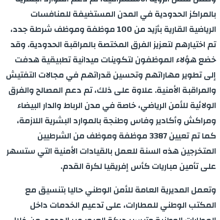
بالمراكز الحدودية في المدن المستضيفة للمنافسات
الرياضية القارية بأزيد من 100 موظفة وموظف شرطة جدد،
تم اختيارهم لتعزيز الفرق المختصة بالمراقبة الحدودية. وقد
خضع هؤلاء الموظفون لتكوينات ميدانية تطبيقية هدفت
إلى تطوير مهاراتهم وتحسين قدراتهم في مجالات التفتيش
والمراقبة الأمنية. علاوة على ذلك، تم دعم المصالح والفرق
الولائية للأمن الرياضي، خاصة في مدن الرباط والدار البيضاء
ومراكش وأكادير وفاس وطنجة بالموارد البشرية اللازمة،
كما تم تعيين 3387 موظفة وموظف من الشرطيين
المتخرجين هذه السنة للعمل بالقيادات الأمنية التي ستسهر
على تأمين مباريات كأس إفريقيا لكرة القدم.
وتعمل المديرية العامة للأمن الوطني حاليا بتنسيق مع
المكتب الوطني للمطارات، على تدعيم الخدمات داخل