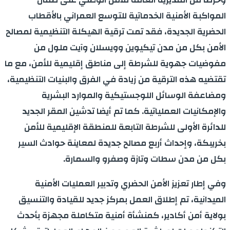
المواكبة الأمنية الخدماتية للتوسع العمراني بالأقطاب
الحضرية الجديدة، فقد تمت ترقية الهيكلة التنظيمية لمصالح
الأمن بكل من مدن تيكيوين وويسلان وآيت ملول من
مفوضيات جهوية للشرطة إلى مناطق إقليمية للأمن، مع ما
تقتضيه هذه الترقية من زيادة في الفرق والبنيات التنظيمية،
ومضاعفة الوسائل اللوجستيكية والموارد البشرية
والإمكانيات العملياتية. كما تم أيضا تدشين المقر الجديد
للدائرة الأولى للشرطة التابعة للمنطقة الإقليمية للأمن
بخريبكة، وإحداث أربع مصالح جديدة لمعاينة حوادث السير
بكل من مدن سطات وتازة وصفرو والسمارة.
وفي إطار تعزيز الأمن الحضري وتدبير العمليات الأمنية
الميدانية، تم إطلاق العمل بمركز جديد للقيادة والتنسيق
بولاية أمن أكادير، كمنشأة أمنية متكاملة مجهزة بأحدث