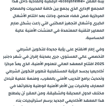
بيئة العمل «Écosystème» الرقمية والمادية داخل هذا
المجمع الإداري الذي يجمع بين كافة المديريات والمصالح
المركزية ضمن فضاء مندمج، وذلك بعد اختتام الأشغال
الكبرى وأشغال التجهيز المكتبي التي راعت بشكل صارم
المعايير التقنية المعتمدة في المنشآت الأمنية عالية
الحساسية.
وفي إطار الانفتاح على رؤية جديدة للتكوين الشرطي
التخصصي عالي المستوى، جرى بمدينة إفران في شهر دجنبر
2025 افتتاح المعهد العالي للعلوم الأمنية، الذي يعدّ مركزا
أكاديميا يجسد الرؤية المستقبلية لتطوير التكوين الشرطي
وتحديث برامج التدريب الأمني بالمغرب، ومنصة علمية لتبادل
المعارف والخبرات بين الأطر الأمنية الوطنية ونظرائها في
مختلف الدول الصديقة والشقيقة. ومن المقرر أن يضطلع
هذا المعهد الأكاديمي الجديد برسم استراتيجيات بناء