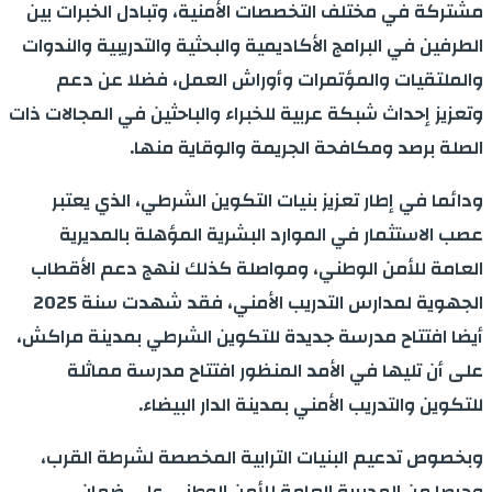
مشتركة في مختلف التخصصات الأمنية، وتبادل الخبرات بين
الطرفين في البرامج الأكاديمية والبحثية والتدريبية والندوات
والملتقيات والمؤتمرات وأوراش العمل، فضلا عن دعم
وتعزيز إحداث شبكة عربية للخبراء والباحثين في المجالات ذات
الصلة برصد ومكافحة الجريمة والوقاية منها.
ودائما في إطار تعزيز بنيات التكوين الشرطي، الذي يعتبر
عصب الاستثمار في الموارد البشرية المؤهلة بالمديرية
العامة للأمن الوطني، ومواصلة كذلك لنهج دعم الأقطاب
الجهوية لمدارس التدريب الأمني، فقد شهدت سنة 2025
أيضا افتتاح مدرسة جديدة للتكوين الشرطي بمدينة مراكش،
على أن تليها في الأمد المنظور افتتاح مدرسة مماثلة
للتكوين والتدريب الأمني بمدينة الدار البيضاء.
وبخصوص تدعيم البنيات الترابية المخصصة لشرطة القرب،
وحرصا من المديرية العامة للأمن الوطني على ضمان