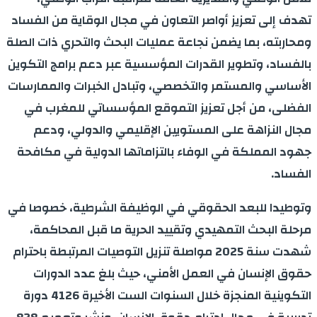
تهدف إلى تعزيز أواصر التعاون في مجال الوقاية من الفساد
ومحاربته، بما يضمن نجاعة عمليات البحث والتحري ذات الصلة
بالفساد، وتطوير القدرات المؤسسية عبر دعم برامج التكوين
الأساسي والمستمر والتخصصي، وتبادل الخبرات والممارسات
الفضلى، من أجل تعزيز التموقع المؤسساتي للمغرب في
مجال النزاهة على المستويين الإقليمي والدولي، ودعم
جهود المملكة في الوفاء بالتزاماتها الدولية في مكافحة
الفساد.
وتوطيدا للبعد الحقوقي في الوظيفة الشرطية، خصوصا في
مرحلة البحث التمهيدي وتقييد الحرية ما قبل المحاكمة،
شهدت سنة 2025 مواصلة تنزيل التوصيات المرتبطة باحترام
حقوق الإنسان في العمل الأمني، حيث بلغ عدد الدورات
التكوينية المنجزة خلال السنوات الست الأخيرة 4126 دورة