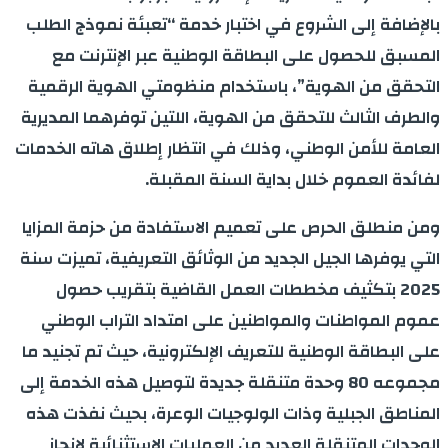
بالإضافة إلى الشروع في اختبار خدمة “تعبئة نموذج الطلب
المسبق للحصول على البطاقة الوطنية عبر الإنترنت مع
التحقق من الهوية”، باستخدام منظومتي الهوية الرقمية
والطرف الثالث للتحقق من الهوية، اللتين توفرهما المديرية
العامة للأمن الوطني، وذلك في انتظار إطلاق هاته الخدمات
لفائدة العموم خلال بداية السنة المقبلة.
ومن منطلق الحرص على تعميم الاستفادة من حزمة المزايا
التي يوفرها الجيل الجديد من الوثائق التعريفية، تميزت سنة
2025 بتكثيف مخططات العمل القاضية بتقريب حصول
عموم المواطنات والمواطنين على امتداد التراب الوطني
على البطاقة الوطنية للتعريف الإلكترونية، حيث تم تجنيد ما
مجموعه 80 وحدة متنقلة جديدة لتوصيل هذه الخدمة إلى
المناطق الجبلية وذات الولوجيات الوعرة، بحيث نفذت هذه
الوحدات المتنقلة العديد من العمليات الاستثنائية لإنجاز