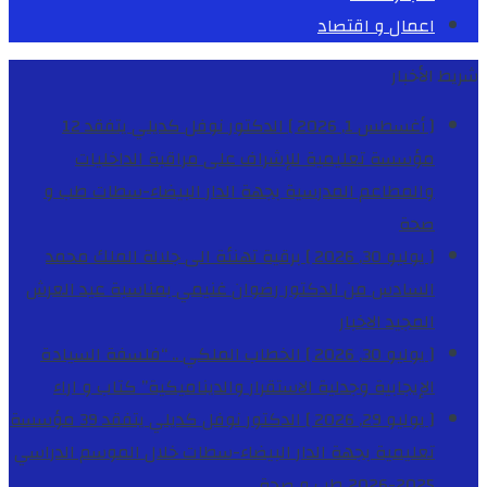
اعمال و اقتصاد
شريط الأخبار
[ أغسطس 1, 2026 ]
الدكتور نوفل كديلي يتفقد 12
مؤسسة تعليمية للإشراف على مراقبة الداخليات
والمطاعم المدرسية بجهة الدار البيضاء-سطات
طب و
صحة
[ يوليو 30, 2026 ]
برقية تهنئة الى جلالة الملك محمد
السادس من الدكتور رضوان غنيمي بمناسبة عيد العرش
المجيد
الاخبار
[ يوليو 30, 2026 ]
الخطاب الملكي .. “فلسفة السيادة
الإيجابية وجدلية الاستقرار والديناميكية”
كتاب و اراء
[ يوليو 29, 2026 ]
الدكتور نوفل كديلي يتفقد 39 مؤسسة
تعليمية بجهة الدار البيضاء-سطات خلال الموسم الدراسي
2025-2026
طب و صحة