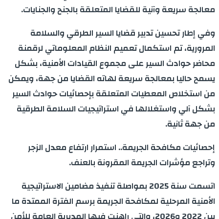
معالجة سريعة وآنية للقضايا المتعلقة بالجنح والجنايات.
وفي إطار تحسين تدبير قضايا السير الطرقي والسلامة
المرورية، تم استكمال تعميم النظام المعلوماتي لرقمنة
محاضر حوادث السير على مجموع القيادات الأمنية، بشكل
يسمح حاليا بمعالجة سريعة لهاته القضايا من جهة، ويمكن
من استخلاص المعطيات المتعلقة بإحصائيات حوادث السير
بشكل آلي واستغلالها في استراتيجيات السلامة الطرقية
من جهة ثانية.
إحصائيات مكافحة الجريمة.. استمرار ارتفاع معدل الزجر
وتراجع مؤشرات الجريمة المقرونة بالعنف.
اتسمت سنة 2025 بمواصلة تنفيذ مضامين الاستراتيجية
الأمنية المرحلية لمكافحة الجريمة برسم الفترة الممتدة ما
بين 2022 و2026، والتي راهنت فيها المديرية العامة للأمن