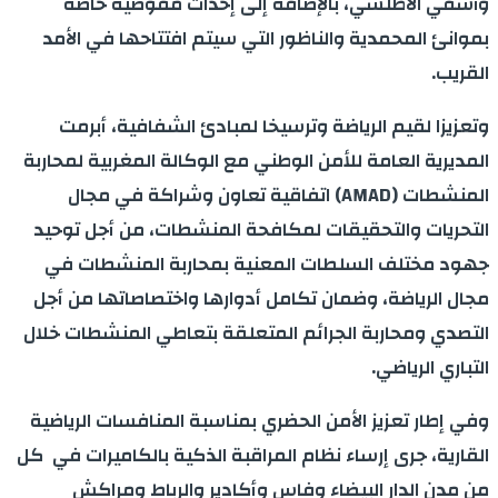
وآسفي الأطلسي، بالإضافة إلى إحداث مفوضية خاصة
بموانئ المحمدية والناظور التي سيتم افتتاحها في الأمد
القريب.
وتعزيزا لقيم الرياضة وترسيخا لمبادئ الشفافية، أبرمت
المديرية العامة للأمن الوطني مع الوكالة المغربية لمحاربة
المنشطات (AMAD) اتفاقية تعاون وشراكة في مجال
التحريات والتحقيقات لمكافحة المنشطات، من أجل توحيد
جهود مختلف السلطات المعنية بمحاربة المنشطات في
مجال الرياضة، وضمان تكامل أدوارها واختصاصاتها من أجل
التصدي ومحاربة الجرائم المتعلقة بتعاطي المنشطات خلال
التباري الرياضي.
وفي إطار تعزيز الأمن الحضري بمناسبة المنافسات الرياضية
القارية، جرى إرساء نظام المراقبة الذكية بالكاميرات في كل
من مدن الدار البيضاء وفاس وأكادير والرباط ومراكش