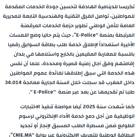
تكريسا للدينامية الهادفة لتحسين جودة الخدمات المقدمة
للمواطنين، تواصل الفرق التقنية والهندسية التابعة للمديرية
العامة للأمن الوطني تطوير حزمة الخدمات المرقمنة
المرتبطة بمنصة “E-Police”، حيث يتم حاليا وضع اللمسات
الأخيرة استعداداً لإطلاق خدمة طلب بطاقة السوابق رقميا
بالنسبة للمغاربة المقيمين بالخارج واستلامها في بلدان
إقامتهم وفق آجال زمنية قصيرة ومحددة، علما أن نفس
هذه الخدمة التي سبق إطلاقها لفائدة عموم المواطنين
داخل المغرب قد سجلت خلال السنة الجارية معالجة 34.014
طلبا تم تقديمها عن بعد عبر منصة “E-Police “.
كما شهدت سنة 2025 أيضا مواصلة تنفيذ الاختبارات
الوظيفية من أجل دمج خدمة الأداء الإلكتروني لرسوم
الطوابع ضمن مسطرة الطلب المسبق لإنجاز أو تجديد
البطاقة الوطنية للتعريف الإلكترونية عبر بوابة “CNIE.MA”،