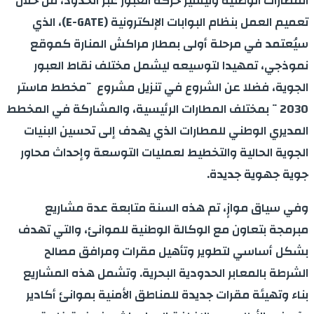
المطارات الوطنية وتيسير حركة العبور عبر الحدود، من خلال
تعميم العمل بنظام البوابات الإلكترونية (E-GATE)، الذي
سيُعتمد في مرحلة أولى بمطار مراكش المنارة كموقع
نموذجي، تمهيدا لتوسيعه ليشمل مختلف نقاط العبور
الجوية، فضلا عن الشروع في تنزيل مشروع ¨مخطط ماستر
2030¨ بمختلف المطارات الرئيسية، والمشاركة في المخطط
المديري الوطني للمطارات الذي يهدف إلى تحسين البنيات
الجوية الحالية والتخطيط لعمليات التوسعة وإحداث محاور
جوية جهوية جديدة.
وفي سياق موازٍ، تم هذه السنة متابعة عدة مشاريع
مبرمجة بتعاون مع الوكالة الوطنية للموانئ، والتي تهدف
بشكل أساسي لتطوير وتأهيل مقرات ومرافق مصالح
الشرطة بالمعابر الحدودية البحرية. وتشمل هذه المشاريع
بناء وتهيئة مقرات جديدة للمناطق الأمنية بموانئ أكادير