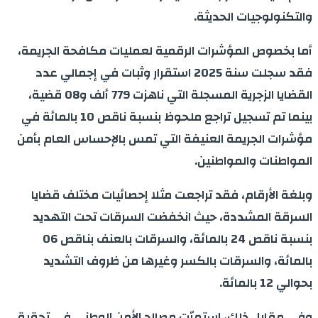
والتكنولوجيات الحديثة.
أما بخصوص المؤشرات الرقمية لعمليات مكافحة الجريمة،
فقد سجلت سنة 2025 استقرار وثبات في إجمالي عدد
القضايا الزجرية المسجلة التي ناهزت 779 ألف و08 قضية،
بينما تم تسجيل تراجع ملحوظ بنسبة ناقص 10 بالمائة في
مؤشرات الجريمة العنيفة التي تمس بالإحساس العام بأمن
المواطنات والمواطنين.
وبلغة الأرقام، فقد تراجعت مثلا إحصائيات مختلف قضايا
السرقة المشددة، حيث انخفضت السرقات تحت التهديد
بنسبة ناقص 24 بالمائة، والسرقات بالعنف بناقص 06
بالمائة، والسرقات بالكسر وغيرها من ظروف التشديد
بحوالي 12 بالمائة.
وفي مقابل ذلك، استمرّت مصالح الأمن الوطني في تحقيق