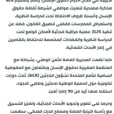
تدريبية في مجال احترام حقوق الإنسان، ونشر وتعميم 828
مذكرة مصلحية لتمليك موظفي الشرطة ثقافة حقوق
الإنسان وأنسنة ظروف الاحتفاظ تحت الحراسة النظرية،
واستعراض الممارسات الفضلى لتطبيق القانون، فضلا عن
تنفيذ 3125 عملية مراقبة فجائية لأماكن الوضع تحت
الحراسة النظرية والفضاءات المخصصة للاحتفاظ بالقاصرين
في إطار الأبحاث القضائية.
كما نظمت المديرية العامة للأمن الوطني، بشراكة مع
المنظمة المغربية لحقوق الإنسان وبالتعاون مع المفوضية
السامية للأمم المتحدة لشؤون اللاجئين (HCR)، ثلاث دورات
تكوينية حول الحماية الوطنية للاجئين وطالبي اللجوء،
استفاد منها أزيد من 90 إطارا أمنيا.
وحرصا على تطوير وتجويد الأبحاث الجنائية، وتعزيز التنسيق
مع رئاسة النيابة العامة ومصالح الدرك الملكي، ساهمت