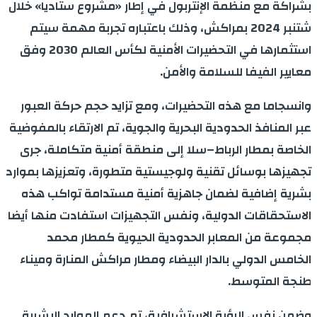
بشراكة مع منظمة الإنتربول في إطار «مشروع ستاديا» خلال
شتنبر 2024 بمراكش، وذلك باعتباره تجربة مهمة سيتم
استثمارها في التحضيرات الأمنية لكأس العالم 2030 وفق
معايير الفيفا للسلامة والأمن.
وانسجاما مع هذه التحضيرات، ومع تزايد حجم حركة العبور
عبر المنافذ الحدودية البحرية والجوية، تم الارتقاء بالمفوضية
الخاصة بمطار الرباط–سلا إلى منطقة أمنية متكاملة، جرى
تجهيزها بوسائل تقنية ولوجيستية متطورة، وتعزيزها بموارد
بشرية إضافية لضمان جاهزية أمنية مستدامة تواكب هذه
الاستحقاقات الدولية، ونفس التجهيزات استفادت منها أيضا
مجموعة من المعابر الحدودية الحيوية كمطار محمد
الخامس الدولي بالدار البيضاء ومطار مراكش المنارة وميناء
طنجة المتوسط.
وضمن نفس الرؤية الاستشرافية، تم دعم الموارد البشرية