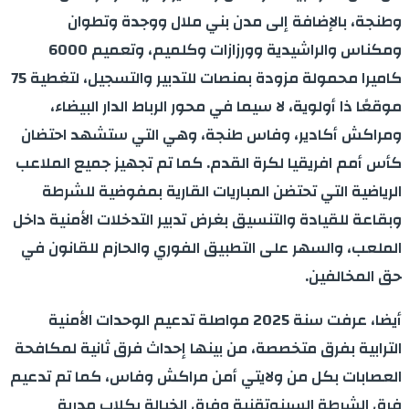
وطنجة، بالإضافة إلى مدن بني ملال ووجدة وتطوان
ومكناس والراشيدية وورزازات وكلميم، وتعميم 6000
كاميرا محمولة مزودة بمنصات للتدبير والتسجيل، لتغطية 75
موقعًا ذا أولوية، لا سيما في محور الرباط الدار البيضاء،
ومراكش أكادير، وفاس طنجة، وهي التي ستشهد احتضان
كأس أمم افريقيا لكرة القدم. كما تم تجهيز جميع الملاعب
الرياضية التي تحتضن المباريات القارية بمفوضية للشرطة
وبقاعة للقيادة والتنسيق بغرض تدبير التدخلات الأمنية داخل
الملعب، والسهر على التطبيق الفوري والحازم للقانون في
حق المخالفين.
أيضا، عرفت سنة 2025 مواصلة تدعيم الوحدات الأمنية
الترابية بفرق متخصصة، من بينها إحداث فرق ثانية لمكافحة
العصابات بكل من ولايتي أمن مراكش وفاس، كما تم تدعيم
فرق الشرطة السينوتقنية وفرق الخيالة بكلاب مدربة