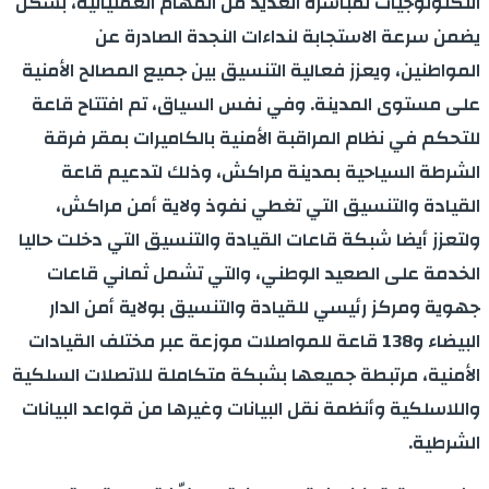
التكنولوجيات لمباشرة العديد من المهام العملياتية، بشكل
يضمن سرعة الاستجابة لنداءات النجدة الصادرة عن
المواطنين، ويعزز فعالية التنسيق بين جميع المصالح الأمنية
على مستوى المدينة. وفي نفس السياق، تم افتتاح قاعة
للتحكم في نظام المراقبة الأمنية بالكاميرات بمقر فرقة
الشرطة السياحية بمدينة مراكش، وذلك لتدعيم قاعة
القيادة والتنسيق التي تغطي نفوذ ولاية أمن مراكش،
ولتعزز أيضا شبكة قاعات القيادة والتنسيق التي دخلت حاليا
الخدمة على الصعيد الوطني، والتي تشمل ثماني قاعات
جهوية ومركز رئيسي للقيادة والتنسيق بولاية أمن الدار
البيضاء و138 قاعة للمواصلات موزعة عبر مختلف القيادات
الأمنية، مرتبطة جميعها بشبكة متكاملة للاتصلات السلكية
واللاسلكية وأنظمة نقل البيانات وغيرها من قواعد البيانات
الشرطية.