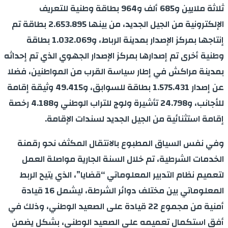
ثلاثة ملايين و685 ألف و964 بطاقة وطنية للتعريف
الإلكترونية من الجيل الجديد، من بينها 2.653.895 بطاقة تم
إنتاجها بمركز الإصدار بمدينة الرباط، و1.032.069 بطاقة
وطنية أخرى تم إصدارها بمركز الإصدار الجهوي الذي تم إحداثه
بمدينة مراكش في إطار سياسة القرب من المواطنين، فضلا
عن إصدار 1.575.431 بطاقة للسوابق، و49.415 وثيقة إقامة
للأجانب، و24.798 تأشيرة ولوج للتراب الوطني و4.188 رخصة
إقامة استثنائية من الجيل الجديد لسندات الإقامة.
وفي نفس السياق المطبوع بالانتقال المكثف نحو رقمنة
الخدمات الشرطية، تم خلال السنة الجارية مواصلة العمل
لتعميم نظام التدبير المعلوماتي “قضايا”، الذي يتيح الربط
المعلوماتي بين مختلف دوائر الشرطة، ليشمل 16 قيادة
أمنية من مجموع 22 قيادة على الصعيد الوطني، وذلك في
أفق استكمال تعميمه على الصعيد الوطني، بشكل يضمن