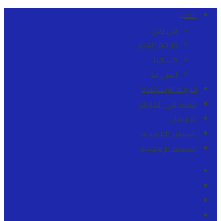
المنبر
من نحن
طاقم العمل
ميثاقنا
اتصل بنا
شروط الإستخدام
للنشر في الموقع
للإشهار
النسخة الفرنسية
النسخة الإنجليزية
Facebook
Youtube
Twitter
instagram