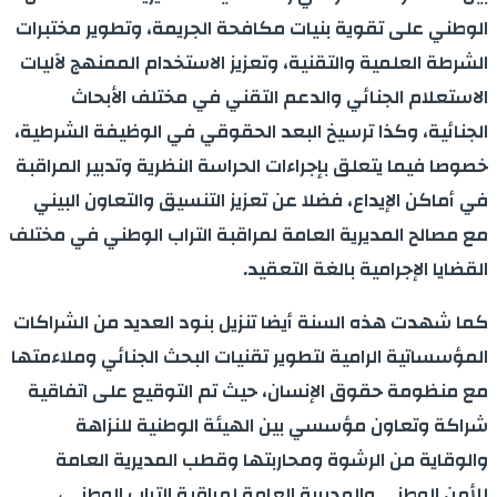
الوطني على تقوية بنيات مكافحة الجريمة، وتطوير مختبرات
الشرطة العلمية والتقنية، وتعزيز الاستخدام الممنهج لآليات
الاستعلام الجنائي والدعم التقني في مختلف الأبحاث
الجنائية، وكذا ترسيخ البعد الحقوقي في الوظيفة الشرطية،
خصوصا فيما يتعلق بإجراءات الحراسة النظرية وتدبير المراقبة
في أماكن الإيداع، فضلا عن تعزيز التنسيق والتعاون البيني
مع مصالح المديرية العامة لمراقبة التراب الوطني في مختلف
القضايا الإجرامية بالغة التعقيد.
كما شهدت هذه السنة أيضا تنزيل بنود العديد من الشراكات
المؤسساتية الرامية لتطوير تقنيات البحث الجنائي وملاءمتها
مع منظومة حقوق الإنسان، حيث تم التوقيع على اتفاقية
شراكة وتعاون مؤسسي بين الهيئة الوطنية للنزاهة
والوقاية من الرشوة ومحاربتها وقطب المديرية العامة
للأمن الوطني والمديرية العامة لمراقبة التراب الوطني،