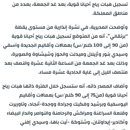
تسجيل هبات رياح أحيانا قوية، بعد غد الجمعة، بعدد من
مناطق المملكة.
وأوضحت المديرية، في نشرة إنذارية من مستوى يقظة
“برتقالي”، أنه من المتوقع تسجيل هبات رياح أحيانا قوية
(من 90 إلى 100 كلم/س) بعمالات وأقاليم الجديدة وآسفي
وسيدي بنور وأزيلال وميدلت والحوز وشيشاوة والصويرة،
وذلك بعد غد الجمعة من الساعة الثانية عشرة والنصف بعد
منتصف الليل إلى غاية الحادية عشرة مساء.
وأضاف المصدر ذاته، أنه ستسجل خلال الفترة ذاتها هبات رياح
أحيانا قوية (من75 إلى 90 كلم/س) بعمالات وأقاليم
اليوسفية وبرشيد وفكيك وجرادة ووجدة-أنجاد، وتاوريرت
وقلعة السراغنة ومراكش والرحامنة والنواصر والدار البيضاء
وأكادير-إيداوتنان، وشتوكة -أيت باها، وسيدي إفني