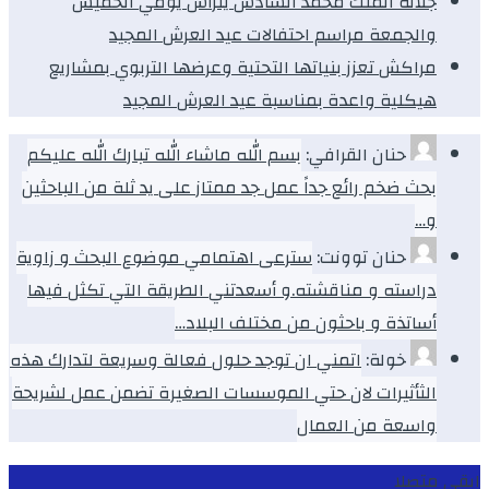
جلالة الملك محمد السادس يترأس يومي الخميس
والجمعة مراسم احتفالات عيد العرش المجيد
مراكش تعزز بنياتها التحتية وعرضها التربوي بمشاريع
هيكلية واعدة بمناسبة عيد العرش المجيد
حنان القرافي:
بسم الله ماشاء الله تبارك الله عليكم
بحث ضخم رائع جداً عمل جد ممتاز على يد ثلة من الباحثين
و…
حنان توونت:
سترعى اهتمامي موضوع البحث و زاوية
دراسته و مناقشته.و أسعدتني الطريقة التي تكثل فيها
أساتذة و باحثون من مختلف البلاد…
خولة:
اتمني ان توجد حلول فعالة وسريعة لتدارك هذه
الثأثيرات لان حتي الموسسات الصغيرة تضمن عمل لشريحة
واسعة من العمال
ابقى متصلا