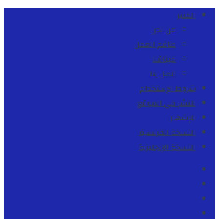
المنبر
من نحن
طاقم العمل
ميثاقنا
اتصل بنا
شروط الإستخدام
للنشر في الموقع
للإشهار
النسخة الفرنسية
النسخة الإنجليزية
Facebook
Youtube
Twitter
instagram