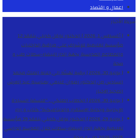
اعمال و اقتصاد
شريط الأخبار
[ أغسطس 1, 2026 ]
الدكتور نوفل كديلي يتفقد 12
مؤسسة تعليمية للإشراف على مراقبة الداخليات
والمطاعم المدرسية بجهة الدار البيضاء-سطات
طب و
صحة
[ يوليو 30, 2026 ]
برقية تهنئة الى جلالة الملك محمد
السادس من الدكتور رضوان غنيمي بمناسبة عيد العرش
المجيد
الاخبار
[ يوليو 30, 2026 ]
الخطاب الملكي .. “فلسفة السيادة
الإيجابية وجدلية الاستقرار والديناميكية”
كتاب و اراء
[ يوليو 29, 2026 ]
الدكتور نوفل كديلي يتفقد 39 مؤسسة
تعليمية بجهة الدار البيضاء-سطات خلال الموسم الدراسي
2025-2026
طب و صحة