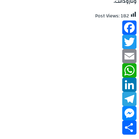
وتارودانت.
Post Views:
182
Facebook
Twitter
Email
WhatsApp
LinkedIn
Telegram
Messenger