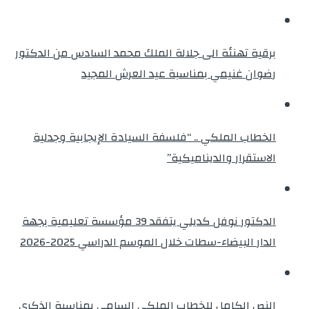
برقية تهنئة الى جلالة الملك محمد السادس من الدكتور
رضوان غنيمي بمناسبة عيد العرش المجيد
الخطاب الملكي .. “فلسفة السيادة الإيجابية وجدلية
الاستقرار والديناميكية”
الدكتور نوفل كديلي يتفقد 39 مؤسسة تعليمية بجهة
الدار البيضاء-سطات خلال الموسم الدراسي 2025-2026
النص الكامل للخطاب الملكي السامي بمناسبة الذكرى