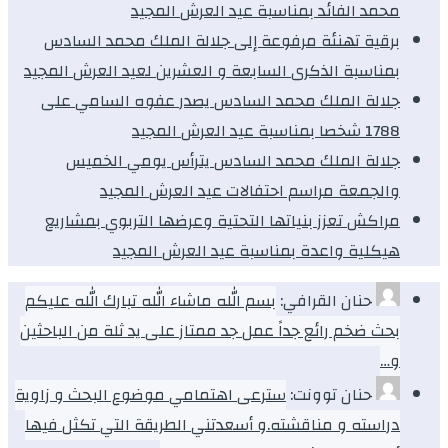
محمد الفائد بمناسبة عيد العرش المجيد
برقية تهنئة مرفوعة إلى جلالة الملك محمد السادس
بمناسبة الذكرى السابعة و العشرين لعيد العرش المجيد
جلالة الملك محمد السادس يصدر عفوه السامي على
1788 شخصا بمناسبة عيد العرش المجيد
جلالة الملك محمد السادس يترأس يومي الخميس
والجمعة مراسم احتفالات عيد العرش المجيد
مراكش تعزز بنياتها التحتية وعرضها التربوي بمشاريع
هيكلية واعدة بمناسبة عيد العرش المجيد
حنان القرافي:
بسم الله ماشاء الله تبارك الله عليكم
بحث ضخم رائع جداً عمل جد ممتاز على يد ثلة من الباحثين
و…
حنان توونت:
سترعى اهتمامي موضوع البحث و زاوية
دراسته و مناقشته.و أسعدتني الطريقة التي تكثل فيها