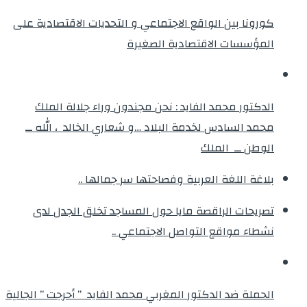
كورونا بين الواقع الاجتماعي و التحديات الاقتصادية على
المؤسسات الاقتصادية الصغيرة
الدكتور محمد الفايد : نحن مجندون وراء جلالة الملك
محمد السادس لخدمة البلاد …و شعاري الخالد ، الله ــ
الوطن ــ الملك
بلاغة اللغة العربية وفصاحتها سر جمالها ..
تصريحات الراقصة مايا حول المساجد تخلق الجدل لدى
نشطاء مواقع التواصل الاجتماعي ..
الحملة ضد الدكتور المغربي محمد الفايد ” أحرجت ” الجالية