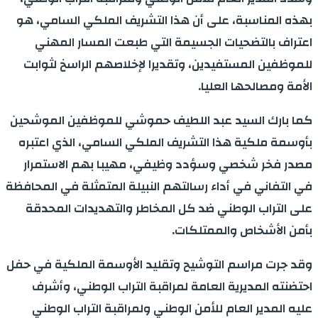
بهذه المناسبة، على أن هذا التشريف الملكي السامي، هو
اعتراف بالتضحيات الجسيمة التي طبعت المسار المهني
للموظفين المستفيدين، وتقديرا لإخلاصهم الراسخ لثوابت
الأمة ومصالحها العليا.
كما بارك السيد عبد اللطيف حموشي للموظفين الموشحين
بأوسمة ملكية هذا التشريف الملكي السامي، الذي اعتبره
مصدر فخر شخصي وسؤدد وظيفي، مهيبا بهم الاستمرار
في التفاني في أداء رسالتهم النبيلة المتمثلة في المحافظة
على التراب الوطني ضد كل المخاطر والتهديدات المحدقة
بأمن الأشخاص والممتلكات.
وقد جرت مراسم التوشيح وتقليد الأوسمة الملكية في حفل
احتضنته المديرية العامة لمراقبة التراب الوطني، وأشرف
عليه المدير العام للأمن الوطني ولمراقبة التراب الوطني