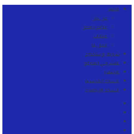
المنبر
من نحن
طاقم العمل
ميثاقنا
اتصل بنا
شروط الإستخدام
للنشر في الموقع
للإشهار
النسخة الفرنسية
النسخة الإنجليزية
Facebook
Youtube
Twitter
instagram