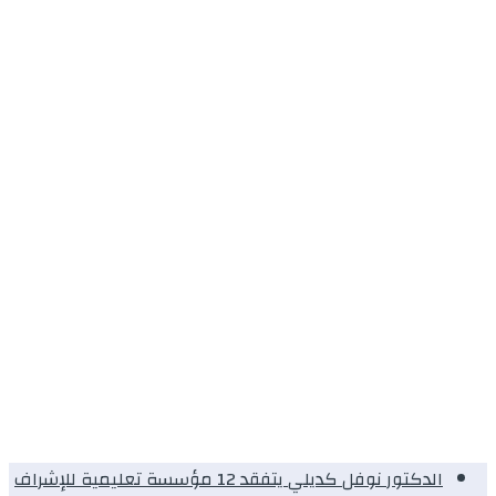
الدكتور نوفل كديلي يتفقد 12 مؤسسة تعليمية للإشراف