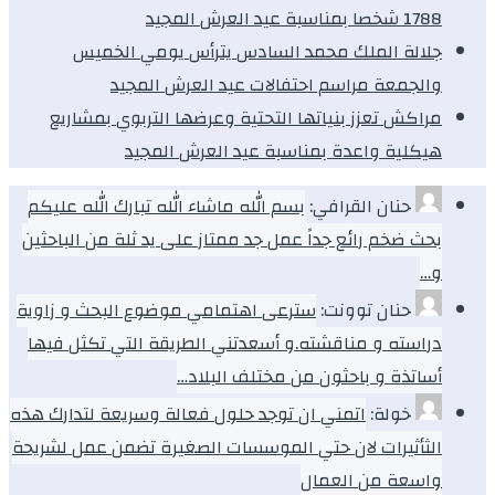
1788 شخصا بمناسبة عيد العرش المجيد
جلالة الملك محمد السادس يترأس يومي الخميس
والجمعة مراسم احتفالات عيد العرش المجيد
مراكش تعزز بنياتها التحتية وعرضها التربوي بمشاريع
هيكلية واعدة بمناسبة عيد العرش المجيد
حنان القرافي:
بسم الله ماشاء الله تبارك الله عليكم
بحث ضخم رائع جداً عمل جد ممتاز على يد ثلة من الباحثين
و…
حنان توونت:
سترعى اهتمامي موضوع البحث و زاوية
دراسته و مناقشته.و أسعدتني الطريقة التي تكثل فيها
أساتذة و باحثون من مختلف البلاد…
خولة:
اتمني ان توجد حلول فعالة وسريعة لتدارك هذه
الثأثيرات لان حتي الموسسات الصغيرة تضمن عمل لشريحة
واسعة من العمال