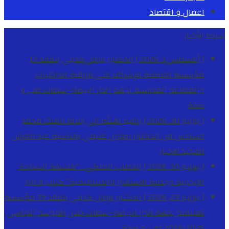
اعمال و اقتصاد
شريط الأخبار
[ أغسطس 1, 2026 ]
الدكتور نوفل كديلي يتفقد 12
مؤسسة تعليمية للإشراف على مراقبة الداخليات
والمطاعم المدرسية بجهة الدار البيضاء-سطات
طب و
صحة
[ يوليو 30, 2026 ]
برقية تهنئة الى جلالة الملك محمد
السادس من الدكتور رضوان غنيمي بمناسبة عيد العرش
المجيد
الاخبار
[ يوليو 30, 2026 ]
الخطاب الملكي .. “فلسفة السيادة
الإيجابية وجدلية الاستقرار والديناميكية”
كتاب و اراء
[ يوليو 29, 2026 ]
الدكتور نوفل كديلي يتفقد 39 مؤسسة
تعليمية بجهة الدار البيضاء-سطات خلال الموسم الدراسي
2025-2026
طب و صحة