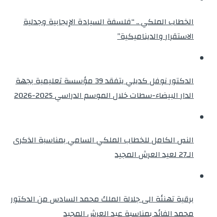
الخطاب الملكي .. “فلسفة السيادة الإيجابية وجدلية
الاستقرار والديناميكية”
الدكتور نوفل كديلي يتفقد 39 مؤسسة تعليمية بجهة
الدار البيضاء-سطات خلال الموسم الدراسي 2025-2026
النص الكامل للخطاب الملكي السامي بمناسبة الذكرى
الـ27 لعيد العرش المجيد
برقية تهنئة الى جلالة الملك محمد السادس من الدكتور
محمد الفائد بمناسبة عيد العرش المجيد