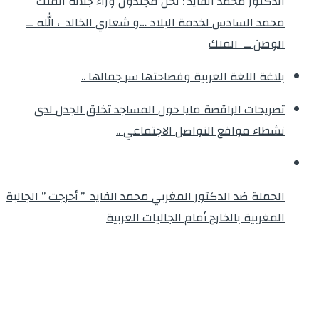
الدكتور محمد الفايد : نحن مجندون وراء جلالة الملك
محمد السادس لخدمة البلاد …و شعاري الخالد ، الله ــ
الوطن ــ الملك
بلاغة اللغة العربية وفصاحتها سر جمالها ..
تصريحات الراقصة مايا حول المساجد تخلق الجدل لدى
نشطاء مواقع التواصل الاجتماعي ..
الحملة ضد الدكتور المغربي محمد الفايد ” أحرجت ” الجالية
المغربية بالخارج أمام الجاليات العربية