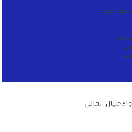
طب و صحة
د
الاخبار
كية
لكية
لاحتيال المالي