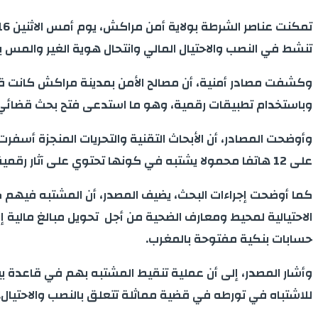
تنشط في النصب والاحتيال المالي وانتحال هوية الغير والمس ب
وكشفت مصادر أمنية، أن مصالح الأمن بمدينة مراكش كانت ق
وباستخدام تطبيقات رقمية، وهو ما استدعى فتح بحث قضائي 
وأوضحت المصادر، أن الأبحاث التقنية والتحريات المنجزة 
على 12 هاتفا محمولا يشتبه في كونها تحتوي على آثار رقمية لهذا النشاط الإجرامي.
كما أوضحت إجراءات البحث، يضيف المصدر، أن المشتبه فيهم كا
الاحتيالية لمحيط ومعارف الضحية من أجل تحويل مبالغ مالية إ
حسابات بنكية مفتوحة بالمغرب.
وأشار المصدر، إلى أن عملية تنقيط المشتبه بهم في قاعدة 
للاشتباه في تورطه في قضية مماثلة تتعلق بالنصب والاحتيال.