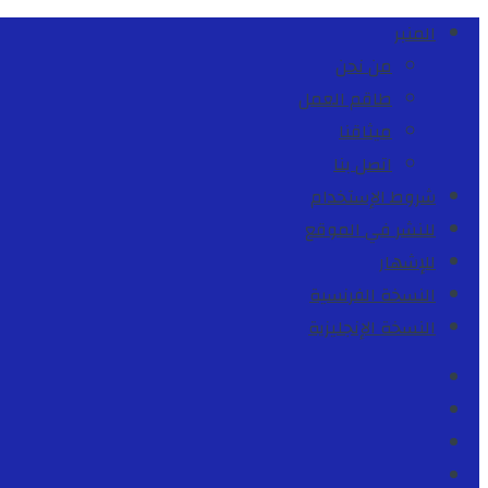
المنبر
من نحن
طاقم العمل
ميثاقنا
اتصل بنا
شروط الإستخدام
للنشر في الموقع
للإشهار
النسخة الفرنسية
النسخة الإنجليزية
Facebook
Youtube
Twitter
instagram