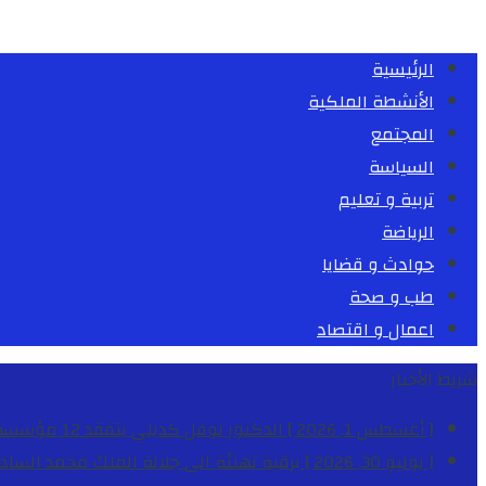
الرئيسية
الأنشطة الملكية
المجتمع
السياسة
تربية و تعليم
الرياضة
حوادث و قضايا
طب و صحة
اعمال و اقتصاد
شريط الأخبار
[ أغسطس 1, 2026 ]
الدكتور نوفل كديلي يتفقد 12 مؤسسة تعليمية للإشراف على مراقبة الداخليات والمطاعم المدرسية بجهة الدار البيضاء-سطات
[ يوليو 30, 2026 ]
برقية تهنئة الى جلالة الملك محمد السا