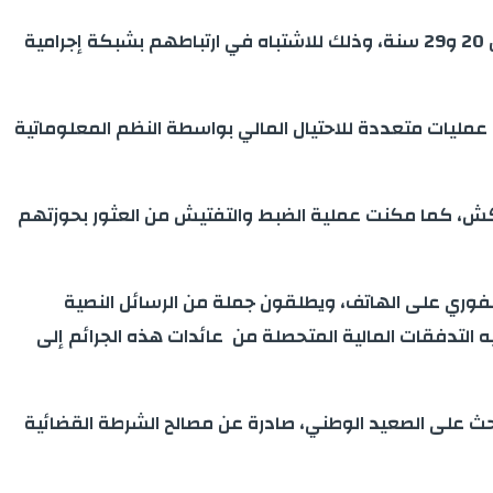
تمكنت عناصر الشرطة بولاية أمن مراكش، يوم أمس الاثنين 16 فبراير 2026، من توقيف خمسة أشخاص تتراوح أعمارهم ما بين 20 و29 سنة، وذلك للاشتباه في ارتباطهم بشبكة إجرامية
ليات متعددة للاحتيال المالي بواسطة النظم المعلوماتية
اكش، كما مكنت عملية الضبط والتفتيش من العثور بحوزتهم
لفوري على الهاتف، ويطلقون جملة من الرسائل النصية
ه التدفقات المالية المتحصلة من عائدات هذه الجرائم إلى
ث على الصعيد الوطني، صادرة عن مصالح الشرطة القضائية