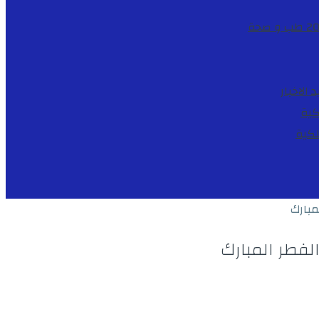
طب و صحة
د
الاخبار
كية
لكية
مبارك
لفطر المبارك