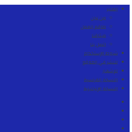
المنبر
من نحن
طاقم العمل
ميثاقنا
اتصل بنا
شروط الإستخدام
للنشر في الموقع
للإشهار
النسخة الفرنسية
النسخة الإنجليزية
Facebook
Youtube
Twitter
instagram