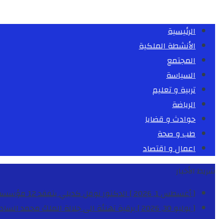
الرئيسية
الأنشطة الملكية
المجتمع
السياسة
تربية و تعليم
الرياضة
حوادث و قضايا
طب و صحة
اعمال و اقتصاد
شريط الأخبار
[ أغسطس 1, 2026 ]
الدكتور نوفل كديلي يتفقد 12 مؤسسة تعليمية للإشراف على مراقبة الداخليات والمطاعم المدرسية بجهة الدار البيضاء-سطات
[ يوليو 30, 2026 ]
برقية تهنئة الى جلالة الملك محمد السا