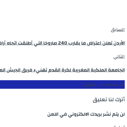
السابق
الأردن تعلن اعتراض ما يقارب 240 صاروخا التي أطلقت اتجاه أراضي المملكة منذ انطلاق الحرب في المنطقة
التالي
الجامعة الملكية المغربية لكرة القدم تهنيء فريق الجيش الم
قم بكتابة اول تعليق
أترك لنا تعليق
لن يتم نشر بريدك الالكتروني في اللعن