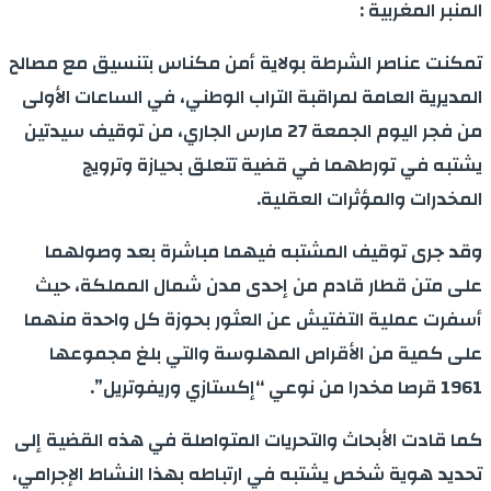
المنبر المغربية :
تمكنت عناصر الشرطة بولاية أمن مكناس بتنسيق مع مصالح
المديرية العامة لمراقبة التراب الوطني، في الساعات الأولى
من فجر اليوم الجمعة 27 مارس الجاري، من توقيف سيدتين
يشتبه في تورطهما في قضية تتعلق بحيازة وترويج
المخدرات والمؤثرات العقلية.
وقد جرى توقيف المشتبه فيهما مباشرة بعد وصولهما
على متن قطار قادم من إحدى مدن شمال المملكة، حيث
أسفرت عملية التفتيش عن العثور بحوزة كل واحدة منهما
على كمية من الأقراص المهلوسة والتي بلغ مجموعها
1961 قرصا مخدرا من نوعي “إكستازي وريفوتريل”.
كما قادت الأبحاث والتحريات المتواصلة في هذه القضية إلى
تحديد هوية شخص يشتبه في ارتباطه بهذا النشاط الإجرامي،