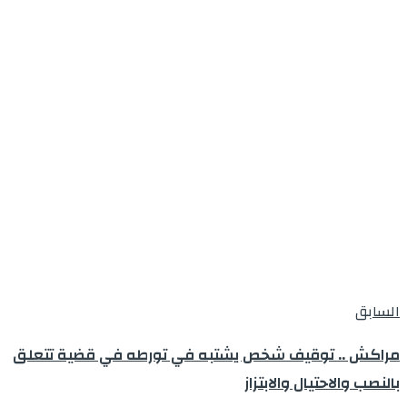
السابق
مراكش .. توقيف شخص يشتبه في تورطه في قضية تتعلق
بالنصب والاحتيال والابتزاز