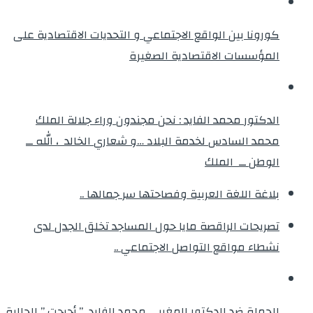
كورونا بين الواقع الاجتماعي و التحديات الاقتصادية على
المؤسسات الاقتصادية الصغيرة
الدكتور محمد الفايد : نحن مجندون وراء جلالة الملك
محمد السادس لخدمة البلاد …و شعاري الخالد ، الله ــ
الوطن ــ الملك
بلاغة اللغة العربية وفصاحتها سر جمالها ..
تصريحات الراقصة مايا حول المساجد تخلق الجدل لدى
نشطاء مواقع التواصل الاجتماعي ..
الحملة ضد الدكتور المغربي محمد الفايد ” أحرجت ” الجالية