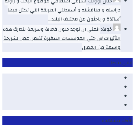
حنان توونت:
سترعى اهتمامي موضوع البحث و زاوية
دراسته و مناقشته.و أسعدتني الطريقة التي تكثل فيها
أساتذة و باحثون من مختلف البلاد…
خولة:
اتمني ان توجد حلول فعالة وسريعة لتدارك هذه
الثأثيرات لان حتي الموسسات الصغيرة تضمن عمل لشريحة
واسعة من العمال
ابقى متصلا
Facebook
Youtube
Twitter
instagram
الأكثر مشاهدة