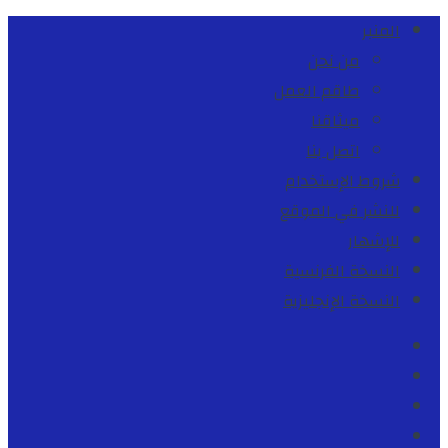
المنبر
من نحن
طاقم العمل
ميثاقنا
اتصل بنا
شروط الإستخدام
للنشر في الموقع
للإشهار
النسخة الفرنسية
النسخة الإنجليزية
Facebook
Youtube
Twitter
instagram