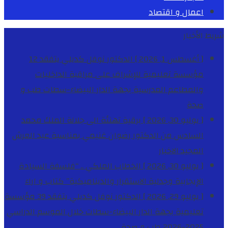
اعمال و اقتصاد
شريط الأخبار
[ أغسطس 1, 2026 ]
الدكتور نوفل كديلي يتفقد 12
مؤسسة تعليمية للإشراف على مراقبة الداخليات
والمطاعم المدرسية بجهة الدار البيضاء-سطات
طب و
صحة
[ يوليو 30, 2026 ]
برقية تهنئة الى جلالة الملك محمد
السادس من الدكتور رضوان غنيمي بمناسبة عيد العرش
المجيد
الاخبار
[ يوليو 30, 2026 ]
الخطاب الملكي .. “فلسفة السيادة
الإيجابية وجدلية الاستقرار والديناميكية”
كتاب و اراء
[ يوليو 29, 2026 ]
الدكتور نوفل كديلي يتفقد 39 مؤسسة
تعليمية بجهة الدار البيضاء-سطات خلال الموسم الدراسي
2025-2026
طب و صحة