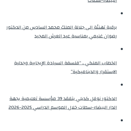
البيضاء-سطات
برقية تهنئة الى جلالة الملك محمد السادس من الدكتور
رضوان غنيمي بمناسبة عيد العرش المجيد
الخطاب الملكي .. “فلسفة السيادة الإيجابية وجدلية
الاستقرار والديناميكية”
الدكتور نوفل كديلي يتفقد 39 مؤسسة تعليمية بجهة
الدار البيضاء-سطات خلال الموسم الدراسي 2025-2026