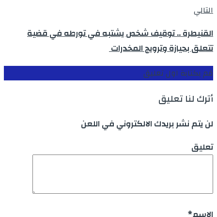
التالي
القنيطرة .. توقيف شخص يشتبه في تورطه في قضية
تتعلق بحيازة وترويج المخدرات
قم بكتابة اول تعليق
أترك لنا تعليق
لن يتم نشر بريدك الالكتروني في اللعن
تعليق
الاسم
*