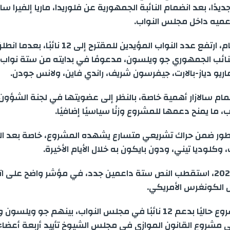
r
s
e
k
t
i
t
جديدًا، بعد انضمام النائبة الجمهورية عن فلوريدا، ماريا إلفيرا سالا
عميه داخل مجلس النواب.
e
e
g
e
s
l
t
وبهذا الانضمام، ارتفع عدد النواب المؤيدين للمقترح إ
n
r
d
A
e
لنائب الجمهوري جو ويلسون، مدعومًا في بدايته من ستة نواب
ماريو دياز-بالارت، جيفرسون شريف، راندي فاين، ولانس جودن.
g
a
I
p
r
م سالازار أهمية خاصة، بالنظر إلى عضويتها في لجنة الشؤون 
e
m
n
p
 ما يمنح دعمها للمشروع وزنًا سياسيًا إضافيًا.
r
تطور ضمن حراك تشريعي متسارع يشهده المشروع، خاصة بعد ا
 وكلوديا تيني، ودون بايكون به خلال الأيام الأخيرة.
ومنذ فبراير 2026، استقطب النص ستة داعمين جدد، في مؤشر واضح على
خل الكونغرس الأمريكي.
قى مشروع القانون الموازي في مجلس الشيوخ تأييد أربعة أعضا