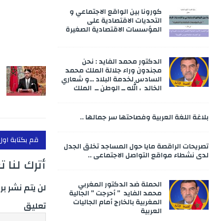
k
كورونا بين الواقع الاجتماعي و
التحديات الاقتصادية على
المؤسسات الاقتصادية الصغيرة
الدكتور محمد الفايد : نحن
مجندون وراء جلالة الملك محمد
السادس لخدمة البلاد …و شعاري
الخالد ، الله ــ الوطن ــ الملك
بلاغة اللغة العربية وفصاحتها سر جمالها ..
قم بكتابة اول
تصريحات الراقصة مايا حول المساجد تخلق الجدل
لدى نشطاء مواقع التواصل الاجتماعي ..
أترك لنا 
الحملة ضد الدكتور المغربي
لن يتم نشر بر
محمد الفايد ” أحرجت ” الجالية
المغربية بالخارج أمام الجاليات
تعليق
العربية