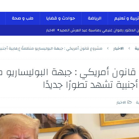
تربية و تعليم
الرياضة
حوادث و قضايا
طب و صحة
ن الدكتور رضوان غنيمي بمناسبة عيد العرش المجيد
الاخبار
دلية الاستقرار والديناميكية”
كتاب و اراء
ية
الاخبار
مشروع قانون أمريكي : جبهة البوليساريو منظمةً إرهابية أجنبي
طب و صحة
 العرش المجيد
الأنشطة الملكية
انون أمريكي : جبهة البوليساريو م
 الدكتور محمد الفائد بمناسبة عيد العرش المجيد
الاخبار
أجنبية تشهد تطورًا جديدًا
لسادس بمناسبة الذكرى السابعة و العشرين لعيد العرش المجيد
الاخبار
لعرش المجيد
الأنشطة الملكية
ة
الاخبار
س والجمعة مراسم احتفالات عيد العرش المجيد
الأنشطة الملكية
بمشاريع هيكلية واعدة بمناسبة عيد العرش المجيد
الاخبار