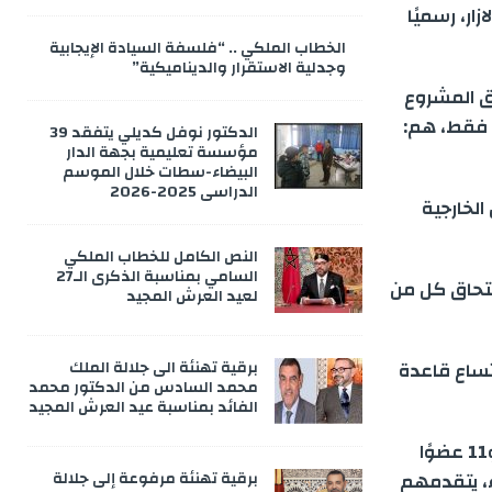
زار، رسميًا
الخطاب الملكي .. “فلسفة السيادة الإيجابية
وجدلية الاستقرار والديناميكية”
لى 12 نائبًا، بعدما انطلق المشروع
 فقط، هم:
الدكتور نوفل كديلي يتفقد 39
مؤسسة تعليمية بجهة الدار
البيضاء-سطات خلال الموسم
الدراسي 2025-2026
الخارجية
النص الكامل للخطاب الملكي
السامي بمناسبة الذكرى الـ27
لتحاق كل من
لعيد العرش المجيد
برقية تهنئة الى جلالة الملك
 اتساع قاعدة
محمد السادس من الدكتور محمد
الفائد بمناسبة عيد العرش المجيد
ويحظى المشروع حاليًا بدعم 12 نائبًا في مجلس النواب، بينهم جو ويلسون و11 عضوًا
برقية تهنئة مرفوعة إلى جلالة
ء، يتقدمهم