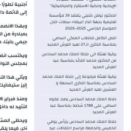
e
أجنبية تطورًا 
الإيجابية وجدلية الاستقرار والديناميكية”
إلى قائمة دا
b
الدكتور نوفل كديلي يتفقد 39 مؤسسة
تعليمية بجهة الدار البيضاء-سطات خلال
الموسم الدراسي 2025-2026
o
بمبادرة من ا
النص الكامل للخطاب الملكي السامي
جيمي بانيتا، 
o
بمناسبة الذكرى الـ27 لعيد العرش المجيد
برقية تهنئة الى جلالة الملك محمد السادس
ويكتسب انضما
k
من الدكتور محمد الفائد بمناسبة عيد
بمجلس النواب،
العرش المجيد
ويأتي هذا ال
برقية تهنئة مرفوعة إلى جلالة الملك محمد
السادس بمناسبة الذكرى السابعة و
إليز ستيفانيك،
العشرين لعيد العرش المجيد
جلالة الملك محمد السادس يصدر عفوه
السامي على 1788 شخصا بمناسبة عيد
التأييد له دا
العرش المجيد
جلالة الملك محمد السادس يترأس يومي
آخر، فيما يل
الخميس والجمعة مراسم احتفالات عيد