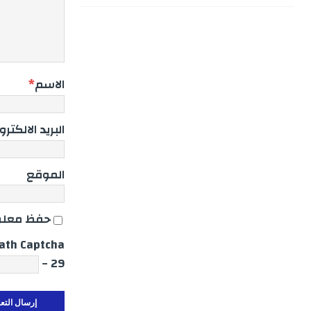
الاسم
*
البريد الالكتر
الموقع
حفظ معلوم
ath Captcha
29 −