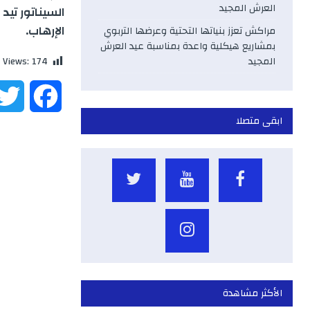
العرش المجيد
السيناتور تي
الإرهاب.
مراكش تعزز بنياتها التحتية وعرضها التربوي
بمشاريع هيكلية واعدة بمناسبة عيد العرش
المجيد
 Views:
174
F
ابقى متصلا
a
c
e
b
o
o
الأكثر مشاهدة