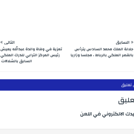
e
m
n
p
r
السابق
التالي
جلالة الملك محمد السادس يترأس
تعزية في وفاة والدة عبدالله يعيش
بالقصر الملكي بالرباط ، مجلسا وزاريا
رئيس المركز الترابي للدرك الملكي
السابق بالشلالات
 تعليق
تعليق
يدك الالكتروني في اللعن