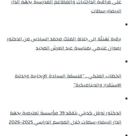
على مراقبة الداخليات والمطاعم المدرسية بجهة الدار
البيضاء-سطات
برقية تهنئة الى جلالة الملك محمد السادس من الدكتور
رضوان غنيمي بمناسبة عيد العرش المجيد
الخطاب الملكي .. “فلسفة السيادة الإيجابية وجدلية
الاستقرار والديناميكية”
الدكتور نوفل كديلي يتفقد 39 مؤسسة تعليمية بجهة
الدار البيضاء-سطات خلال الموسم الدراسي 2025-2026