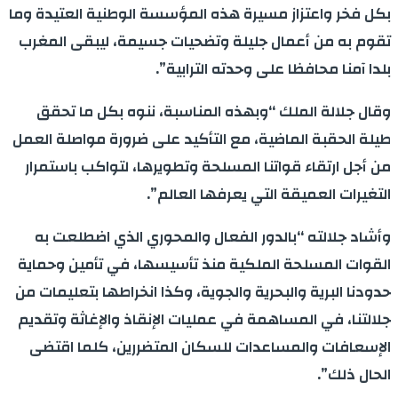
بكل فخر واعتزاز مسيرة هذه المؤسسة الوطنية العتيدة وما
تقوم به من أعمال جليلة وتضحيات جسيمة، ليبقى المغرب
بلدا آمنا محافظا على وحدته الترابية”.
وقال جلالة الملك “وبهذه المناسبة، ننوه بكل ما تحقق
طيلة الحقبة الماضية، مع التأكيد على ضرورة مواصلة العمل
من أجل ارتقاء قواتنا المسلحة وتطويرها، لتواكب باستمرار
التغيرات العميقة التي يعرفها العالم”.
وأشاد جلالته “بالدور الفعال والمحوري الذي اضطلعت به
القوات المسلحة الملكية منذ تأسيسها، في تأمين وحماية
حدودنا البرية والبحرية والجوية، وكذا انخراطها بتعليمات من
جلالتنا، في المساهمة في عمليات الإنقاذ والإغاثة وتقديم
الإسعافات والمساعدات للسكان المتضررين، كلما اقتضى
الحال ذلك”.