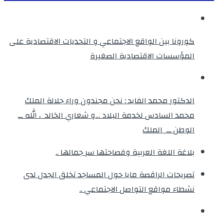
كورونا بين الواقع الاجتماعي و التحديات الاقتصادية على
المؤسسات الاقتصادية الصغيرة
الدكتور محمد الفايد : نحن مجندون وراء جلالة الملك
محمد السادس لخدمة البلاد …و شعاري الخالد ، الله ــ
الوطن ــ الملك
بلاغة اللغة العربية وفصاحتها سر جمالها ..
تصريحات الراقصة مايا حول المساجد تخلق الجدل لدى
نشطاء مواقع التواصل الاجتماعي ..