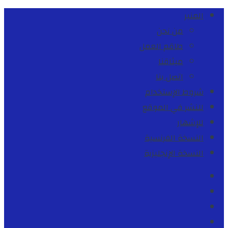
المنبر
من نحن
طاقم العمل
ميثاقنا
اتصل بنا
شروط الإستخدام
للنشر في الموقع
للإشهار
النسخة الفرنسية
النسخة الإنجليزية
Facebook
Youtube
Twitter
instagram