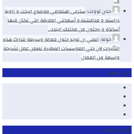
و…
حنان توونت:
سترعى اهتمامي موضوع البحث و زاوية
دراسته و مناقشته.و أسعدتني الطريقة التي تكثل فيها
أساتذة و باحثون من مختلف البلاد…
خولة:
اتمني ان توجد حلول فعالة وسريعة لتدارك هذه
الثأثيرات لان حتي الموسسات الصغيرة تضمن عمل لشريحة
واسعة من العمال
ابقى متصلا
Facebook
Youtube
Twitter
instagram
الأكثر مشاهدة