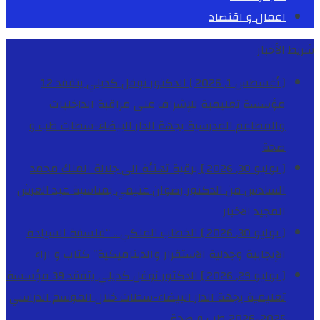
اعمال و اقتصاد
شريط الأخبار
[ أغسطس 1, 2026 ]
الدكتور نوفل كديلي يتفقد 12
مؤسسة تعليمية للإشراف على مراقبة الداخليات
والمطاعم المدرسية بجهة الدار البيضاء-سطات
طب و
صحة
[ يوليو 30, 2026 ]
برقية تهنئة الى جلالة الملك محمد
السادس من الدكتور رضوان غنيمي بمناسبة عيد العرش
المجيد
الاخبار
[ يوليو 30, 2026 ]
الخطاب الملكي .. “فلسفة السيادة
الإيجابية وجدلية الاستقرار والديناميكية”
كتاب و اراء
[ يوليو 29, 2026 ]
الدكتور نوفل كديلي يتفقد 39 مؤسسة
تعليمية بجهة الدار البيضاء-سطات خلال الموسم الدراسي
2025-2026
طب و صحة