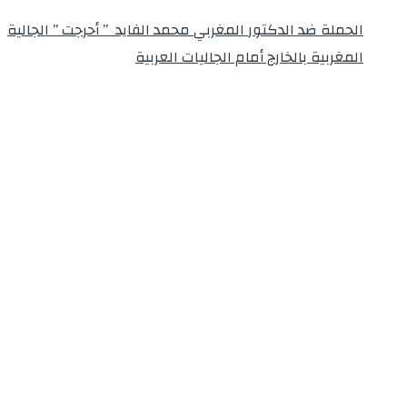
الحملة ضد الدكتور المغربي محمد الفايد ” أحرجت ” الجالية
المغربية بالخارج أمام الجاليات العربية