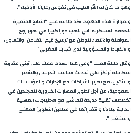
وهو ما كان له الأثر الطيب في نفوس رعايانا الأوفياء”.
وبموازاة هذه الجهود، أكد جلالته على “النتائج المتميزة
للخدمة العسكرية التي تلعب دورا كبيرا في تعزيز روح
المواطنة والانتماء للوطن مع ترسيخ قيم التضامن، والتعاون،
والانضباط والمسؤولية لدى شبابنا المغربي”.
وقال جلالة الملك “وفي هذا الصدد، عملنا على تبني مقاربة
متكاملة ترتكز على تحديث أساليب التدريس والتأطير
والتأهيل، مع تعزيز الشراكات مع الإدارات والمؤسسات
العمومية، من أجل تطوير المهارات الضرورية للمجندين في
تخصصات تقنية جديدة تتماشى مع الاحتياجات المهنية
الحالية لبلادنا وانتظاراتها في ميادين التكوين المهني
والتشغيل”.
وبهذه المناسبة، تم توشيح عدد من الضباط وضباط الصف