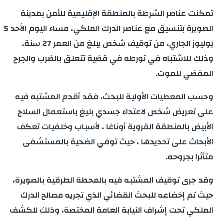
تمكنت عناصر الشرطة بالمنطقة الإقليمية للأمن بمدينة
الصويرة بتنسيق مع عناصر الدرك الملكي، مساء اليوم الأحد 5
يوليوز الجاري، من توقيف شخص يبلغ من العمر 27 سنة،
وذلك للاشتباه في تورطه في قضية تتعلق بالضرب والجرح
المفضي للموت.
وحسب المعطيات الأولية للبحث، فقد أقدم المشتبه فيه
على تعريض شخص لاعتداء جسدي بليغ باستعمال السلاح
الأبيض بالمنطقة القروية أوناغا ، لأسباب وخلفيات تعكف
الأبحاث على تحديدها ، حيث توفي الضحية بالمستشفى
متأثرا بجروحه.
وقد جرى توقيف المشتبه فيه بالمحطة الطرقية بالصويرة،
حيث تم إخضاعه للبحث القضائي الذي تجريه مصالح الدرك
الملكي تحت إشراف النيابة العامة المختصة، وذلك للكشف