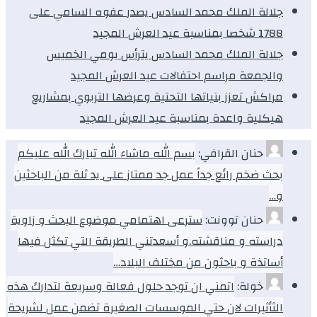
جلالة الملك محمد السادس يصدر عفوه السامي على
1788 شخصا بمناسبة عيد العرش المجيد
جلالة الملك محمد السادس يترأس يومي الخميس
والجمعة مراسم احتفالات عيد العرش المجيد
مراكش تعزز بنياتها التحتية وعرضها التربوي بمشاريع
هيكلية واعدة بمناسبة عيد العرش المجيد
حنان القرافي:
بسم الله ماشاء الله تبارك الله عليكم
بحث ضخم رائع جداً عمل جد ممتاز على يد ثلة من الباحثين
و…
حنان توونت:
سترعى اهتمامي موضوع البحث و زاوية
دراسته و مناقشته.و أسعدتني الطريقة التي تكثل فيها
أساتذة و باحثون من مختلف البلاد…
خولة:
اتمني ان توجد حلول فعالة وسريعة لتدارك هذه
الثأثيرات لان حتي الموسسات الصغيرة تضمن عمل لشريحة