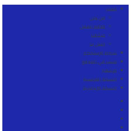
المنبر
من نحن
طاقم العمل
ميثاقنا
اتصل بنا
شروط الإستخدام
للنشر في الموقع
للإشهار
النسخة الفرنسية
النسخة الإنجليزية
Facebook
Youtube
Twitter
instagram