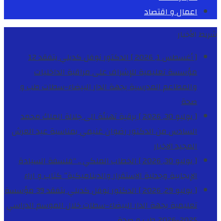
اعمال و اقتصاد
شريط الأخبار
[ أغسطس 1, 2026 ]
الدكتور نوفل كديلي يتفقد 12
مؤسسة تعليمية للإشراف على مراقبة الداخليات
والمطاعم المدرسية بجهة الدار البيضاء-سطات
طب و
صحة
[ يوليو 30, 2026 ]
برقية تهنئة الى جلالة الملك محمد
السادس من الدكتور رضوان غنيمي بمناسبة عيد العرش
المجيد
الاخبار
[ يوليو 30, 2026 ]
الخطاب الملكي .. “فلسفة السيادة
الإيجابية وجدلية الاستقرار والديناميكية”
كتاب و اراء
[ يوليو 29, 2026 ]
الدكتور نوفل كديلي يتفقد 39 مؤسسة
تعليمية بجهة الدار البيضاء-سطات خلال الموسم الدراسي
2025-2026
طب و صحة