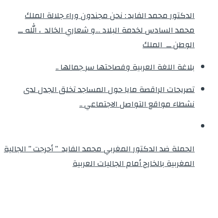
الدكتور محمد الفايد : نحن مجندون وراء جلالة الملك
محمد السادس لخدمة البلاد …و شعاري الخالد ، الله ــ
الوطن ــ الملك
بلاغة اللغة العربية وفصاحتها سر جمالها ..
تصريحات الراقصة مايا حول المساجد تخلق الجدل لدى
نشطاء مواقع التواصل الاجتماعي ..
الحملة ضد الدكتور المغربي محمد الفايد ” أحرجت ” الجالية
المغربية بالخارج أمام الجاليات العربية