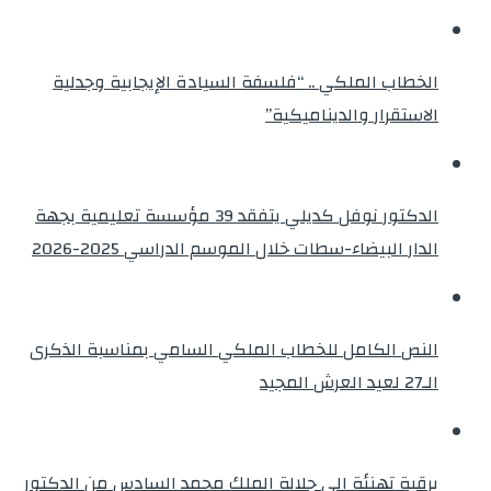
الخطاب الملكي .. “فلسفة السيادة الإيجابية وجدلية
الاستقرار والديناميكية”
الدكتور نوفل كديلي يتفقد 39 مؤسسة تعليمية بجهة
الدار البيضاء-سطات خلال الموسم الدراسي 2025-2026
النص الكامل للخطاب الملكي السامي بمناسبة الذكرى
الـ27 لعيد العرش المجيد
برقية تهنئة الى جلالة الملك محمد السادس من الدكتور