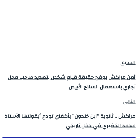
السابق
أمن مراكش يوضح حقيقة قيام شخص بتهديد صاحب محل
تجاري باستعمال السلاح الأبيض
التالي
مراكش .. ثانوية “ابن خلدون” بأكفاي تودع أيقونتها الأستاذ
محمد الخضيري في حفل تاريخي