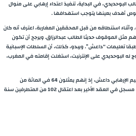
ب البوحديدي، في البداية، تنفيذ اعتداء إرهابي على منوال
 بخصوص أهدف بعينها يتوجب استهدافها .
. وأثناء استنطاقه من قبل المحققين المغاربة، اعترف أنه كان
م مثل الموقوف حديثا الطالب عبدالرزاق. ويرجح أن تكون
بقا تعليمات “داعش”. ويبدو، كذلك، أن السلطات الإسبانية
ج له البوحديدي على الإنترنيت، استغلت إقامته في المغرب،
على صعيد متصل، كشفت معطيات موازية أوردتها “آ ب س” ارتفاع عدد المتطرفين المغاربة المشتبه في انتمائهم إلى التنظيم الإرهابي داعش، إذ إنهم يمثلون 64 في المائة من
مجموع الموقوفين سنة 2018. وأضاف المصدر ذاته أنه خلال السنة الماضية تم اعتقال 58 جهاديا بإسبانيا، وهو ثاني أكبر رقم مسجل في العقد الأخير بعد اعتقال 102 من المتطرفين سنة