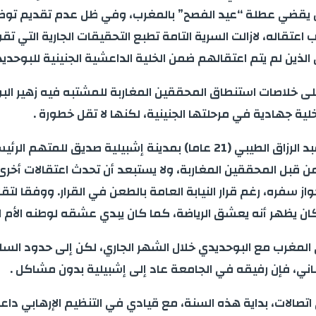
ا كان يقضي عطلة “عيد الفصح” بالمغرب، وفي ظل عدم تقديم ت
عتقاله، لازالت السرية التامة تطبع التحقيقات الجارية التي تق
لذين لم يتم اعتقالهم ضمن الخلية الداعشية الجنينية للبوحديد
 خلاصات استنطاق المحققين المغاربة للمشتبه فيه زهير البو
ية جهادية في مرحلتها الجنينية، لكنها لا تقل خطورة .
التحقيقات ذاتها مكنت من اعتقال طالب مغربي جديد يدعى عبد الرزاق الطيبي (
ل المحققين المغاربة، ولا يستبعد أن تحدث اعتقالات أخرى سو
از سفره، رغم قرار النيابة العامة بالطعن في القرار. ووفقا لتق
ان يظهر أنه يعشق الرياضة، كما كان يبدي عشقه لوطنه الأم ا
لى المغرب مع البوحديدي خلال الشهر الجاري، لكن إلى حدود السا
باني، فإن رفيقه في الجامعة عاد إلى إشبيلية بدون مشاكل .
اتصالات، بداية هذه السنة، مع قيادي في التنظيم الإرهابي داع