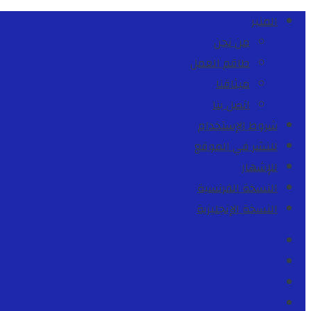
المنبر
من نحن
طاقم العمل
ميثاقنا
اتصل بنا
شروط الإستخدام
للنشر في الموقع
للإشهار
النسخة الفرنسية
النسخة الإنجليزية
Facebook
Youtube
Twitter
instagram