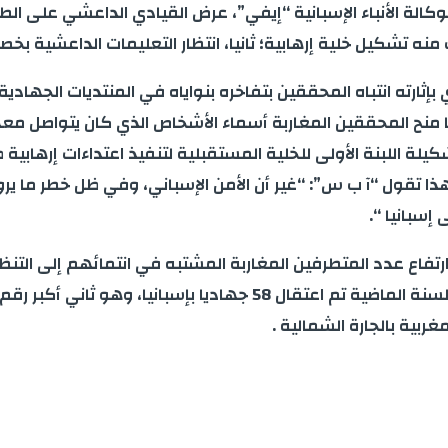
الة الأنباء الإسبانية “إيفي”، عرض القيادي الداعشي على الطال
ب منه تشكيل خلية إرهابية؛ ثانيا، انتظار التعليمات الداعشية
ثارته انتباه المحققين بتفاخره بنواياه في المنتديات الجهادية
 منح المحققين المغاربة أسماء الأشخاص الذي كان يتواصل معه
اللبنة الأولى للخلية المستقبلية لتنفيذ اعتداءات إرهابية ط
ا تقول “آ ب س”: “غير أن الأمن الإسباني، وفي ظل خطر ما يرو
إسبانيا “.