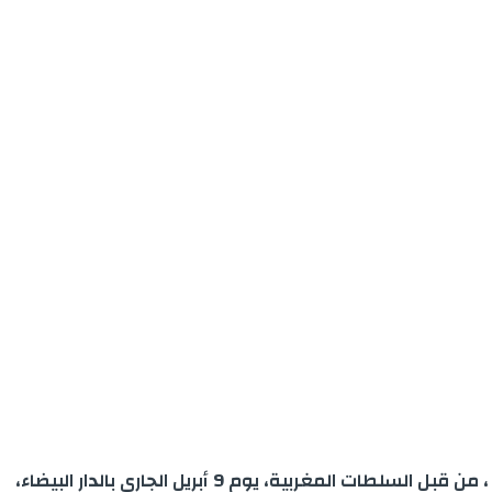
بعد مرور أكثر من أسبوعين على اعتقال الجهادي المشتبه فيه ، زهير البوحديدي (23 عاما)، المهاجر والطالب بجامعة إشبيلية ، من قبل السلطات المغربية، يوم 9 أبريل الجاري بالدار البيضاء،