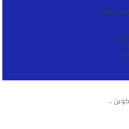
طب و صحة
د
الاخبار
كية
لكية
وين ..