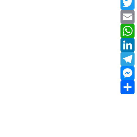
Facebook
Twitter
Email
WhatsApp
LinkedIn
Telegram
Messenger
Share