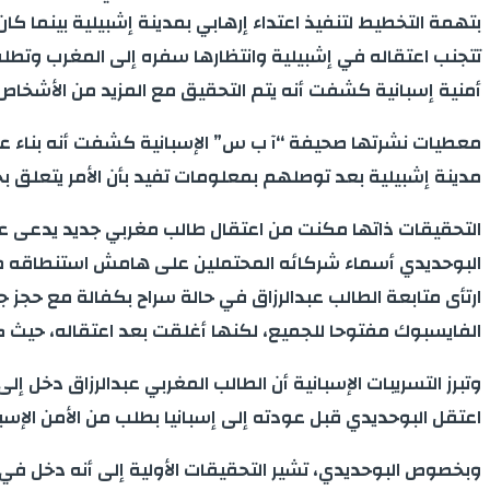
بتهمة التخطيط لتنفيذ اعتداء إرهابي بمدينة إشبيلية بينم
تتجنب اعتقاله في إشبيلية وانتظارها سفره إلى المغرب وتطلب ا
أمنية إسبانية كشفت أنه يتم التحقيق مع المزيد من الأشخاص ا
معطيات نشرتها صحيفة “آ ب س” الإسبانية كشفت أنه بناء على
مدينة إشبيلية بعد توصلهم بمعلومات تفيد بأن الأمر يتعلق بخل
البوحديدي أسماء شركائه المحتملين على هامش استنطاقه من قب
ارتأى متابعة الطالب عبدالرزاق في حالة سراح بكفالة مع حجز جو
الفايسبوك مفتوحا للجميع، لكنها أغلقت بعد اعتقاله، حيث ك
وتبرز التسريبات الإسبانية أن الطالب المغربي عبدالرزاق دخل إ
اعتقل البوحديدي قبل عودته إلى إسبانيا بطلب من الأمن الإس
وبخصوص البوحديدي، تشير التحقيقات الأولية إلى أنه دخل في 