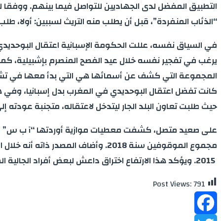
التطبيق المفضل لدى الجهاديين للتواصل فيما بينهم. ووفقا لوك
“الذئاب المنفردة”، قبل أن يطلب منه التريث لسببين: أولا، طل
في السياق نفسه، عللت الحكومة الإسبانية اعتقال البوحديدي بإ
يرغب في تفجير نفسه خلال عيد الفصح المنصرم بإشبيلية، كما
المجموعة التي كشف عن أسمائها هي التي بدأ معها في تشكيلة 
كانت تفضل اعتقال البوحديدي في المغرب بدل إسبانيا، وفي هذ
حيث طلبت تعاون البلد الجار ليتدخل لاعتقاله، متجنبة عودته إلى 
2015. ويؤكد هذا الارتفاع اختراق داعش لبعض أفراد الجالية المغربية بالجارة الشمالية .
Post Views:
791