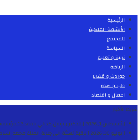
الرئيسية
الأنشطة الملكية
المجتمع
السياسة
تربية و تعليم
الرياضة
حوادث و قضايا
طب و صحة
اعمال و اقتصاد
شريط الأخبار
[ أغسطس 1, 2026 ]
الدكتور نوفل كديلي يتفقد 12 مؤسسة تعليمية للإشراف على مراقبة الداخليات والمطاعم المدرسية بجهة الدار البيضاء-سطات
[ يوليو 30, 2026 ]
برقية تهنئة الى جلالة الملك محمد السا