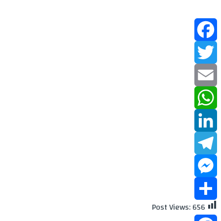
Facebook
Twitter
Email
WhatsApp
LinkedIn
Telegram
Messenger
Post Views:
656
Share