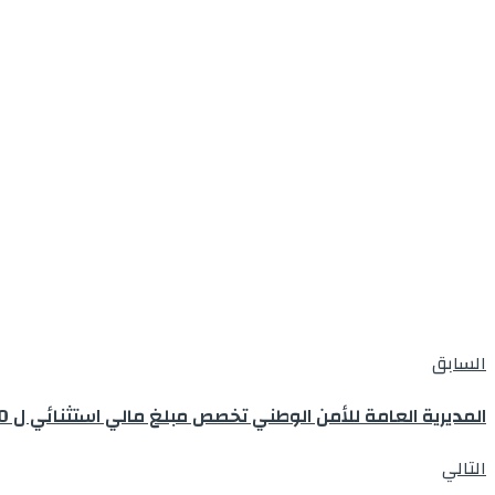
السابق
المديرية العامة للأمن الوطني تخصص مبلغ مالي استثنائي ل 2800 أرملة من أسرة موظفي الأمن الوطني بمناسبة شهر رمضان المبارك .
التالي