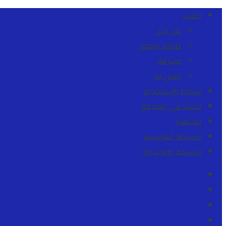
المنبر
من نحن
طاقم العمل
ميثاقنا
اتصل بنا
شروط الإستخدام
للنشر في الموقع
للإشهار
النسخة الفرنسية
النسخة الإنجليزية
Facebook
Youtube
Twitter
instagram