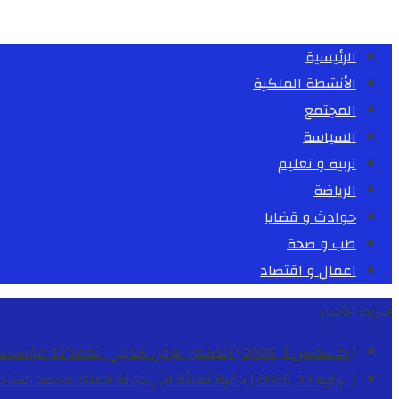
الرئيسية
الأنشطة الملكية
المجتمع
السياسة
تربية و تعليم
الرياضة
حوادث و قضايا
طب و صحة
اعمال و اقتصاد
شريط الأخبار
[ أغسطس 1, 2026 ]
الدكتور نوفل كديلي يتفقد 12 مؤسسة تعليمية للإشراف على مراقبة الداخليات والمطاعم المدرسية بجهة الدار البيضاء-سطات
[ يوليو 30, 2026 ]
برقية تهنئة الى جلالة الملك محمد السا