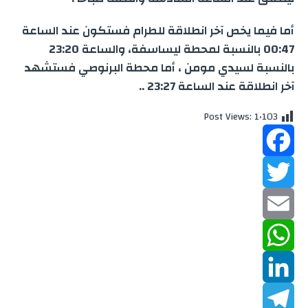
e
أما فيما يخص آخر انطلاقة للطرام فستكون عند الساعة
r
00:47 بالنسبة لمحطة ليساسفة، والساعة 23:20
بالنسبة لسيدي مومن ، أما محطة البرنوصي فستشهد
آخر انطلاقة عند الساعة 23:27 ..
Post Views:
1٬103
F
a
T
w
c
E
m
W
e
i
b
a
h
L
t