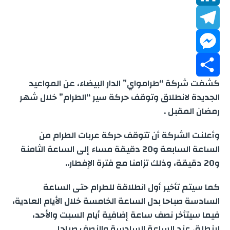
b
a
h
L
t
o
a
T
t
i
i
M
o
e
n
e
t
l
كشفت شركة “طرامواي” الدار البيضاء، عن المواعيد
k
s
k
e
S
r
l
الجديدة لانطلاق وتوقف حركة سير “الطرام” خلال شهر
رمضان المقبل .
A
e
e
s
h
وأعلنت الشركة أن تتوقف حركة عربات الطرام من
p
d
g
s
a
الساعة السابعة و20 دقيقة مساء إلى الساعة الثامنة
p
e
r
r
I
و20 دقيقة، وذلك تزامنا مع فترة الإفطار..
n
a
n
e
كما سيتم تأخير أول انطلاقة للطرام حتى الساعة
السادسة صباحا بدل الساعة الخامسة خلال الأيام العادية،
m
g
فيما سيتأخر نصف ساعة إضافية أيام السبت والأحد،
لينطلق عند الساعة السادسة والنصف صباحا .