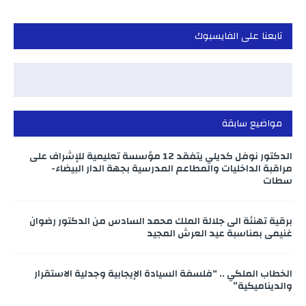
تابعنا على الفايسبوك
مواضيع سابقة
الدكتور نوفل كديلي يتفقد 12 مؤسسة تعليمية للإشراف على
مراقبة الداخليات والمطاعم المدرسية بجهة الدار البيضاء-
سطات
برقية تهنئة الى جلالة الملك محمد السادس من الدكتور رضوان
غنيمي بمناسبة عيد العرش المجيد
الخطاب الملكي .. “فلسفة السيادة الإيجابية وجدلية الاستقرار
والديناميكية”