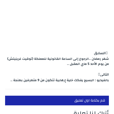
السابق
شهر رمضان ..الرجوع إلى الساعة القانونية للمملكة (توقيت غرينيتش)
من يوم الأحد 5 ماي المقبل ..
التالي
بالفيديو : البسيج يفكك خلية إٍرهابية تتكون من 9 متطرفين بطنجة ..
قم بكتابة اول تعليق
أترك لنا تعليق