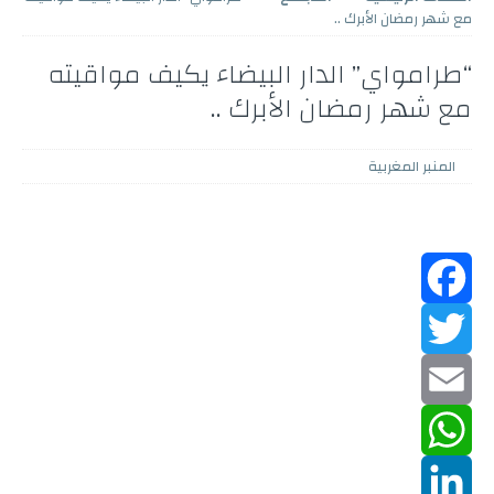
مع شهر رمضان الأبرك ..
“طرامواي” الدار البيضاء يكيف مواقيته
مع شهر رمضان الأبرك ..
المنبر المغربية
F
a
T
w
c
E
m
W
e
i