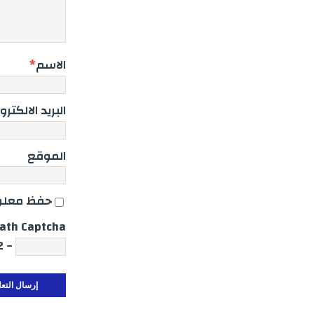
الاسم
*
البريد الالكترو
الموقع
حفظ معلوم
ath Captcha
− 2 = 6