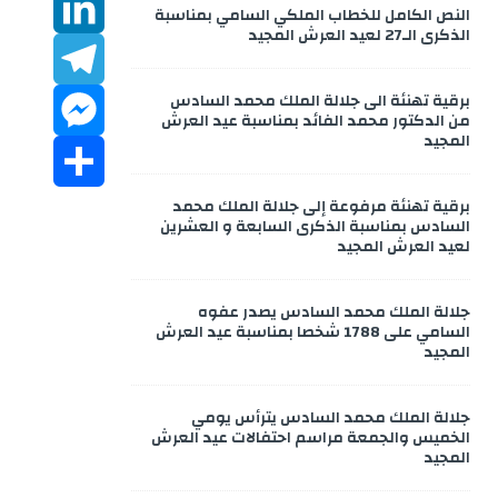
m
W
e
i
النص الكامل للخطاب الملكي السامي بمناسبة
m
g
الذكرى الـ27 لعيد العرش المجيد
b
a
h
L
t
e
برقية تهنئة الى جلالة الملك محمد السادس
o
a
T
t
i
i
من الدكتور محمد الفائد بمناسبة عيد العرش
r
المجيد
M
o
e
n
e
t
l
برقية تهنئة مرفوعة إلى جلالة الملك محمد
k
s
k
e
S
r
l
السادس بمناسبة الذكرى السابعة و العشرين
لعيد العرش المجيد
A
e
e
s
h
جلالة الملك محمد السادس يصدر عفوه
p
d
g
s
a
السامي على 1788 شخصا بمناسبة عيد العرش
المجيد
p
e
r
r
I
n
a
n
e
جلالة الملك محمد السادس يترأس يومي
الخميس والجمعة مراسم احتفالات عيد العرش
المجيد
m
g