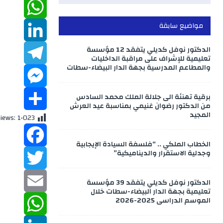
w
c
E
مواضيع سابقة
m
W
e
i
الدكتور نوفل كديلي يتفقد 12 مؤسسة
b
a
h
L
t
تعليمية للإشراف على مراقبة الداخليات
والمطاعم المدرسية بجهة الدار البيضاء-سطات
o
a
T
t
i
i
برقية تهنئة الى جلالة الملك محمد السادس
M
o
e
n
e
t
l
من الدكتور رضوان غنيمي بمناسبة عيد العرش
المجيد
Views:
1٬023
k
s
k
e
S
r
l
الخطاب الملكي .. “فلسفة السيادة الإيجابية
e
e
s
h
A
وجدلية الاستقرار والديناميكية”
F
p
d
g
s
a
a
T
الدكتور نوفل كديلي يتفقد 39 مؤسسة
p
e
r
r
I
تعليمية بجهة الدار البيضاء-سطات خلال
الموسم الدراسي 2025-2026
w
c
E
n
a
n
e