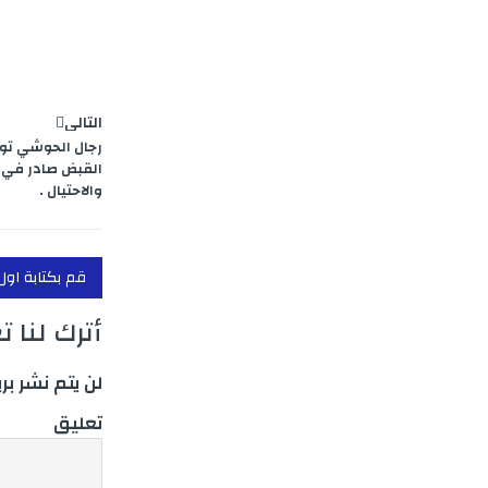
e
r
التالي
رجال الحوشي توق
القبض صادر في 
والاحتيال .
قم بكتابة اول
أترك لنا ت
لن يتم نشر بر
تعليق