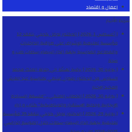
اعمال و اقتصاد
شريط الأخبار
[ أغسطس 1, 2026 ]
الدكتور نوفل كديلي يتفقد 12
مؤسسة تعليمية للإشراف على مراقبة الداخليات
والمطاعم المدرسية بجهة الدار البيضاء-سطات
طب و
صحة
[ يوليو 30, 2026 ]
برقية تهنئة الى جلالة الملك محمد
السادس من الدكتور رضوان غنيمي بمناسبة عيد العرش
المجيد
الاخبار
[ يوليو 30, 2026 ]
الخطاب الملكي .. “فلسفة السيادة
الإيجابية وجدلية الاستقرار والديناميكية”
كتاب و اراء
[ يوليو 29, 2026 ]
الدكتور نوفل كديلي يتفقد 39 مؤسسة
تعليمية بجهة الدار البيضاء-سطات خلال الموسم الدراسي
2025-2026
طب و صحة