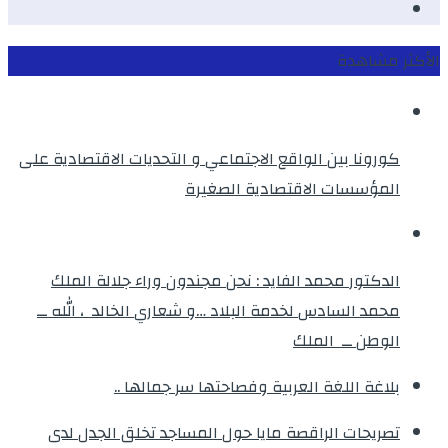
instagram
الأكثر مشاهدة
كورونا بين الواقع الاجتماعي و التحديات الاقتصادية على
المؤسسات الاقتصادية الصغيرة
الدكتور محمد الفايد : نحن مجندون وراء جلالة الملك
محمد السادس لخدمة البلاد …و شعاري الخالد ، الله ــ
الوطن ــ الملك
بلاغة اللغة العربية وفصاحتها سر جمالها ..
تصريحات الراقصة مايا حول المساجد تخلق الجدل لدى