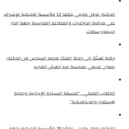
الدكتور نوفل كديلي يتفقد 12 مؤسسة تعليمية للإشراف
على مراقبة الداخليات والمطاعم المدرسية بجهة الدار
البيضاء-سطات
برقية تهنئة الى جلالة الملك محمد السادس من الدكتور
رضوان غنيمي بمناسبة عيد العرش المجيد
الخطاب الملكي .. “فلسفة السيادة الإيجابية وجدلية
الاستقرار والديناميكية”
الدكتور نوفل كديلي يتفقد 39 مؤسسة تعليمية بجهة