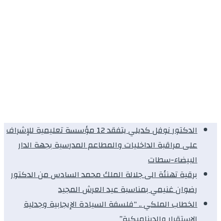
الدكتور نوفل كديلي يتفقد 12 مؤسسة تعليمية للإشراف
على مراقبة الداخليات والمطاعم المدرسية بجهة الدار
البيضاء-سطات
برقية تهنئة الى جلالة الملك محمد السادس من الدكتور
رضوان غنيمي بمناسبة عيد العرش المجيد
الخطاب الملكي .. “فلسفة السيادة الإيجابية وجدلية
الاستقرار والديناميكية”