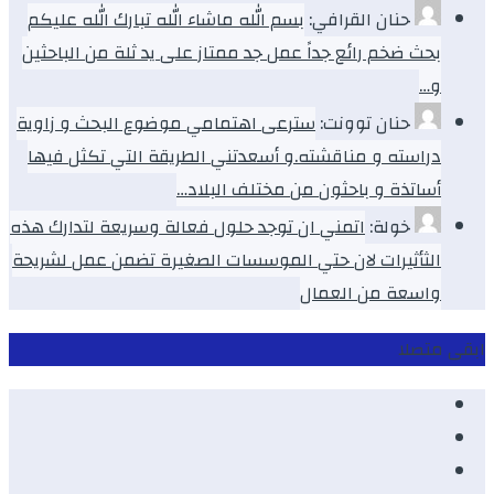
حنان القرافي:
بسم الله ماشاء الله تبارك الله عليكم
بحث ضخم رائع جداً عمل جد ممتاز على يد ثلة من الباحثين
و…
حنان توونت:
سترعى اهتمامي موضوع البحث و زاوية
دراسته و مناقشته.و أسعدتني الطريقة التي تكثل فيها
أساتذة و باحثون من مختلف البلاد…
خولة:
اتمني ان توجد حلول فعالة وسريعة لتدارك هذه
الثأثيرات لان حتي الموسسات الصغيرة تضمن عمل لشريحة
واسعة من العمال
ابقى متصلا
Facebook
Youtube
Twitter