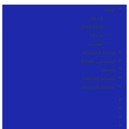
المنبر
من نحن
طاقم العمل
ميثاقنا
اتصل بنا
شروط الإستخدام
للنشر في الموقع
للإشهار
النسخة الفرنسية
النسخة الإنجليزية
Facebook
Youtube
Twitter
instagram