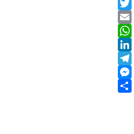
Facebook
Twitter
Email
WhatsApp
LinkedIn
Telegram
Messenger
Share