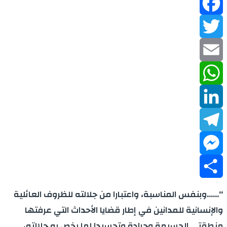
Facebook
Twitter
Email
WhatsApp
LinkedIn
Telegram
Messenger
Share
“……وبنفس المناسبة، واعتبارا من جلالته للظروف العائلية
والإنسانية للمدانين في إطار قضايا الأحداث التي عرفتها
منطقتي الحسيمة وجرادة وتجسيدا لما يخص به جلالته،