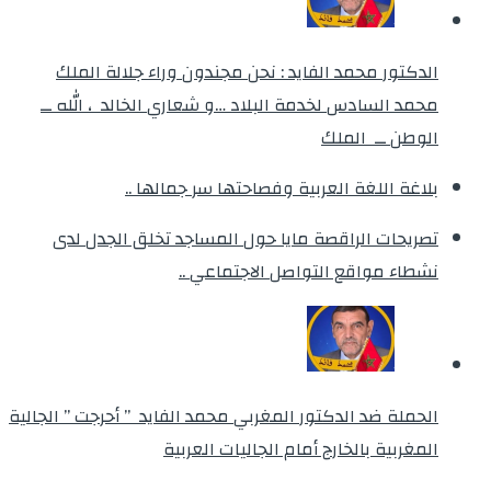
الدكتور محمد الفايد : نحن مجندون وراء جلالة الملك
محمد السادس لخدمة البلاد …و شعاري الخالد ، الله ــ
الوطن ــ الملك
بلاغة اللغة العربية وفصاحتها سر جمالها ..
تصريحات الراقصة مايا حول المساجد تخلق الجدل لدى
نشطاء مواقع التواصل الاجتماعي ..
الحملة ضد الدكتور المغربي محمد الفايد ” أحرجت ” الجالية
المغربية بالخارج أمام الجاليات العربية