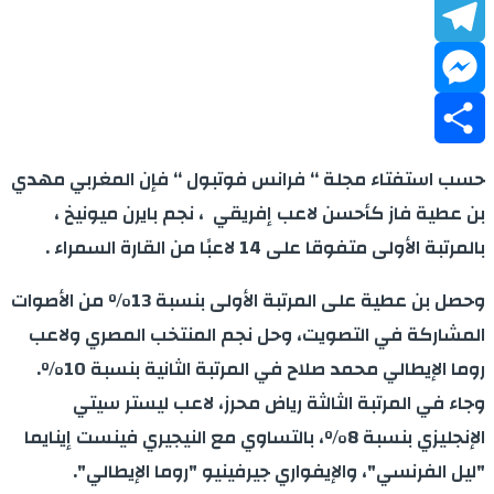
LinkedIn
Telegram
Messenger
Share
حسب استفتاء مجلة ‘‘ فرانس فوتبول ‘‘ فإن المغربي مهدي
بن عطية فاز كأحسن لاعب إفريقي ، نجم بايرن ميونيخ ،
بالمرتبة الأولى متفوقا على 14 لاعبًا من القارة السمراء .
وحصل بن عطية على المرتبة الأولى بنسبة 13% من الأصوات
المشاركة في التصويت، وحل نجم المنتخب المصري ولاعب
روما الإيطالي محمد صلاح في المرتبة الثانية بنسبة 10%.
وجاء في المرتبة الثالثة رياض محرز، لاعب ليستر سيتي
الإنجليزي بنسبة 8%، بالتساوي مع النيجيري فينست إينايما
"ليل الفرنسي"، والإيفواري جيرفينيو "روما الإيطالي".