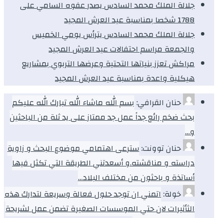
جلالة الملك محمد السادس يصدر عفوه السامي على
1788 شخصا بمناسبة عيد العرش المجيد
جلالة الملك محمد السادس يترأس يومي الخميس
والجمعة مراسم احتفالات عيد العرش المجيد
مراكش تعزز بنياتها التحتية وعرضها التربوي بمشاريع
هيكلية واعدة بمناسبة عيد العرش المجيد
حنان القرافي:
بسم الله ماشاء الله تبارك الله عليكم
بحث ضخم رائع جداً عمل جد ممتاز على يد ثلة من الباحثين
و…
حنان توونت:
سترعى اهتمامي موضوع البحث و زاوية
دراسته و مناقشته.و أسعدتني الطريقة التي تكثل فيها
أساتذة و باحثون من مختلف البلاد…
خولة:
اتمني ان توجد حلول فعالة وسريعة لتدارك هذه
الثأثيرات لان حتي الموسسات الصغيرة تضمن عمل لشريحة