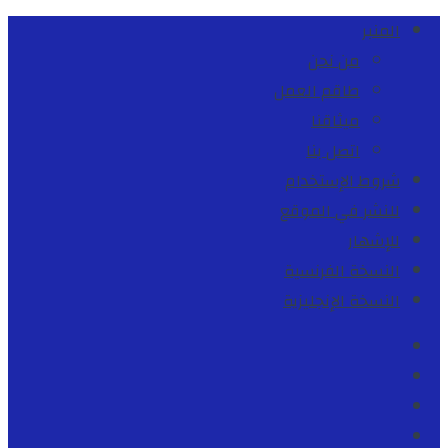
المنبر
من نحن
طاقم العمل
ميثاقنا
اتصل بنا
شروط الإستخدام
للنشر في الموقع
للإشهار
النسخة الفرنسية
النسخة الإنجليزية
Facebook
Youtube
Twitter
instagram