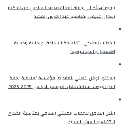
برقية تهنئة الى جلالة الملك محمد السادس من الدكتور
رضوان غنيمي بمناسبة عيد العرش المجيد
الخطاب الملكي .. “فلسفة السيادة الإيجابية وجدلية
الاستقرار والديناميكية”
الدكتور نوفل كديلي يتفقد 39 مؤسسة تعليمية بجهة
الدار البيضاء-سطات خلال الموسم الدراسي 2025-2026
النص الكامل للخطاب الملكي السامي بمناسبة الذكرى
الـ27 لعيد العرش المجيد